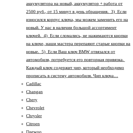
аккумулятора на новый, аккумулятор + работа от
2500 руб., от 15 минут в день обращения. 3) Если
износился корпус ключа, мы можем заменить его на
новый. У нас в наличии большой ассортимент
ключей. 4) Если сломались, не нажимаются кнопки
на ключе, наши мастера перепаяют старые кнопки на
новые. 5) Если Ваш ключ BMW отвязался от
автомобиля, потребуется его повторная привязка.
Каждый ключ содержит чип, который необходимо
прописать в систему автомобиля. Чип ключа…
Cadillac
Changan
Chery
Chevrolet
Chrysler
Citroen
Daewoo