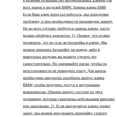
в наличии большинство автомобильных ключей для
всех марок и моделей BMW. Замена ключа БМВ
Если Ваш ключ перестал работать, мы определим
проблему, и при необходимости произведем замену.
Не во всех случаях требуется замена ключа, часто
можно обойтись ремонтом. 1) Первое, что нужно
проверить, это не села ли батарейка в ключе. Мы
можем заменить батарейку на новую, либо в
некоторых моделях вы можете сделать это
самостоятельно. Но оценивайте риски, чтобы по
неосторожности не повредить плату. Для начала
необходимо аккуратно разобрать корпус ключа
BMW, чтобы получить доступ к внутренним
компонентам. Обычно корпус состоит из двух
половинок, которые скреплены небольшими винтами
или защелками. 2) Если аккумулятор ключа теряет
заряд, мы можем предложить перепайку старого