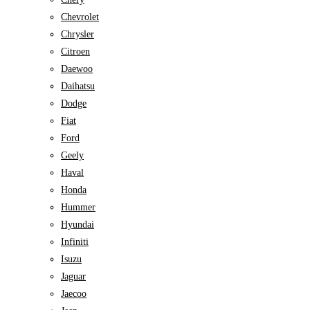
Chevrolet
Chrysler
Citroen
Daewoo
Daihatsu
Dodge
Fiat
Ford
Geely
Haval
Honda
Hummer
Hyundai
Infiniti
Isuzu
Jaguar
Jaecoo