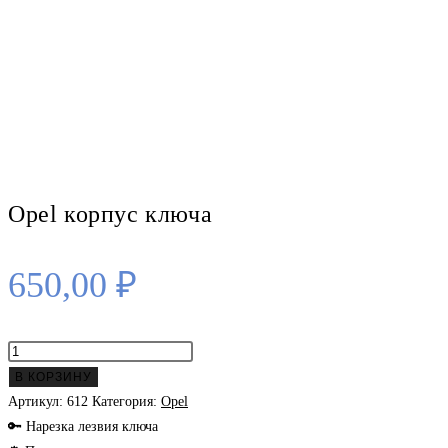
Opel корпус ключа
650,00
₽
Количество
товара
В КОРЗИНУ
Opel
Артикул:
612
Категория:
Opel
корпус
🔑 Нарезка лезвия ключа