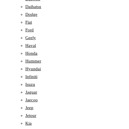
Daihatsu
Dodge
Fiat
Ford
Geely
Haval
Honda
Hummer
Hyundai
Infiniti
Isuzu
Jaguar
Jaecoo
Jeep
Jetour
Kia