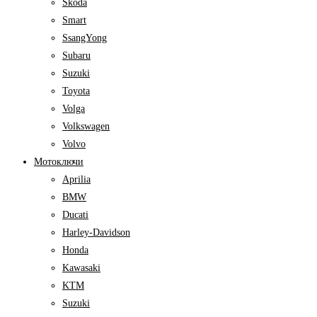
Skoda
Smart
SsangYong
Subaru
Suzuki
Toyota
Volga
Volkswagen
Volvo
Мотоключи
Aprilia
BMW
Ducati
Harley-Davidson
Honda
Kawasaki
KTM
Suzuki