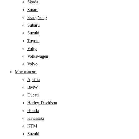
Skoda
Smart
SsangYong
Subaru
Suzuki
Toyota
Volga
Volkswagen
Volvo
Мотоключи
Aprilia
BMW
Ducati
Harley-Davidson
Honda
Kawasaki
KTM
Suzuki