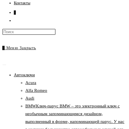
Контакты
0
Переключить
поиск
Нажмите
по
клавишу
веб-
Escape,
0
Меню
Закрыть
сайту
чтобы
закрыть
панель
Автоключи
поиска.
Acura
Alfa Romeo
Audi
BMW
Ключ-парус BMW – это электронный ключ с
необычным запоминающимся дизайном,
выполненный в форме, напоминающей парус. У нас