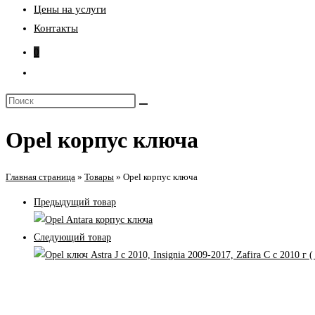
Цены на услуги
Контакты
0
Переключить
поиск
Поиск
по
на
веб-
Opel корпус ключа
сайте
сайту
Главная страница
»
Товары
»
Opel корпус ключа
Предыдущий товар
Следующий товар