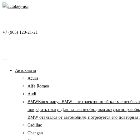
Перейти
к
содержимому
+7 (965) 120-21-21
Автоключи
Acura
Alfa Romeo
Audi
BMW
Ключ-парус BMW – это электронный ключ с необычны
повредить плату. Для начала необходимо аккуратно разоб
BMW отвязался от автомобиля, потребуется его повторна
Cadillac
Changan