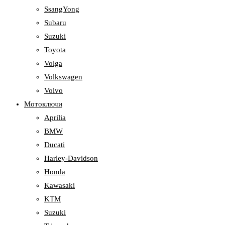
SsangYong
Subaru
Suzuki
Toyota
Volga
Volkswagen
Volvo
Мотоключи
Aprilia
BMW
Ducati
Harley-Davidson
Honda
Kawasaki
KTM
Suzuki