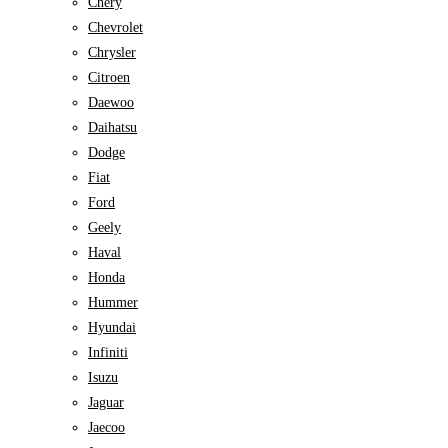
Chery
Chevrolet
Chrysler
Citroen
Daewoo
Daihatsu
Dodge
Fiat
Ford
Geely
Haval
Honda
Hummer
Hyundai
Infiniti
Isuzu
Jaguar
Jaecoo