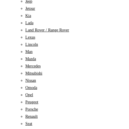
Jeep
Jetour
Kia
Lada
Land Rover / Range Rover
Lexus
Lincoln
Man
Mazda
Mercedes
Mitsubishi
Nissan
Omoda
Opel
Peugeot
Porsche
Renault
Seat