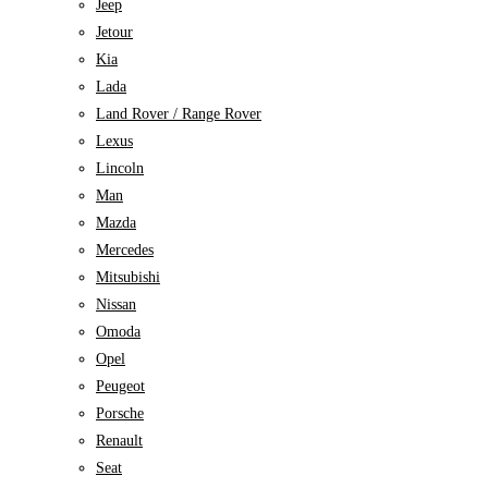
Jeep
Jetour
Kia
Lada
Land Rover / Range Rover
Lexus
Lincoln
Man
Mazda
Mercedes
Mitsubishi
Nissan
Omoda
Opel
Peugeot
Porsche
Renault
Seat