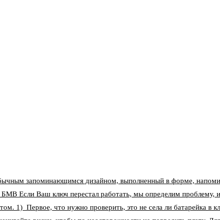
бычным запоминающимся дизайном, выполненный в форме, напоми
 БМВ Если Ваш ключ перестал работать, мы определим проблему, и
том. 1) Первое, что нужно проверить, это не села ли батарейка в 