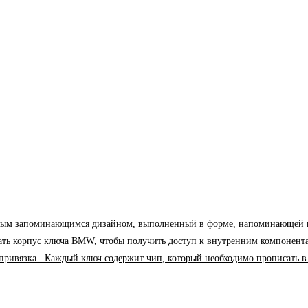
м запоминающимся дизайном, выполненный в форме, напоминающей парус. 
рать корпус ключа BMW, чтобы получить доступ к внутренним компонент
я привязка. Каждый ключ содержит чип, который необходимо прописать 