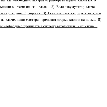
ля начала необходимо аккуратно разобрать корпус ключа BMW,
льшими винтами или защелками. 2) Если аккумулятор ключа
5 минут в день обращения. 3) Если износился корпус ключа, мы
 на ключе, наши мастера перепаяют старые кнопки на новые. 5)
ый необходимо прописать в систему автомобиля. Чип ключа…