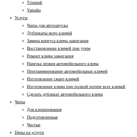
Triumph
Yamaha
Услуги
Чипы для автозапуска
Дубликаты мото ключей
Замена корпуса ключа зажигания
Восстановление ключей при утере
Ремонт ключа зажигания
Нарезка лезвия автомобильного ключа
Программирование автомобильных ключей
Изготовление смарт-ключей
Изготовление ключа при полной потере всех ключей
Cделать дубликат автомобильного ключа
Чипы
Для клонирования
Подготовленные
Чистые
Цены на услуги