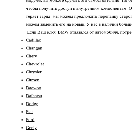
моделях вы можете сделать это самостоятельно. Но о
чтобы получить доступ к внутренним компонентам. О
теряет заряд, мы можем предложить перепайку старог
можем заменить его на новый. У нас в наличии больш
Если Ваш ключ BMW отвязался от автомобиля, потреб
Cadillac
Changan
Chery
Chevrolet
Chrysler
Citroen
Daewoo
Daihatsu
Dodge
Fiat
Ford
Geely