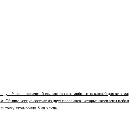
У нас в наличии большинство автомобильных ключей для всех марок и м
ам. Обычно корпус состоит из двух половинок, которые скреплены небол
в систему автомобиля. Чип ключа…