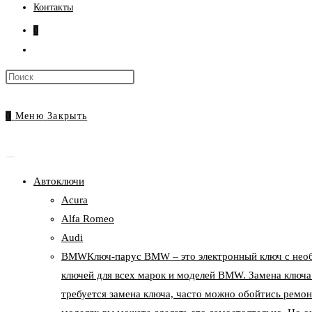
Контакты
0
Переключить
поиск
Нажмите
по
клавишу
веб-
Escape,
0
Меню
Закрыть
сайту
чтобы
закрыть
панель
Автоключи
поиска.
Acura
Alfa Romeo
Audi
BMW
Ключ-парус BMW – это электронный ключ с нео
ключей для всех марок и моделей BMW. Замена ключа
требуется замена ключа, часто можно обойтись ремон