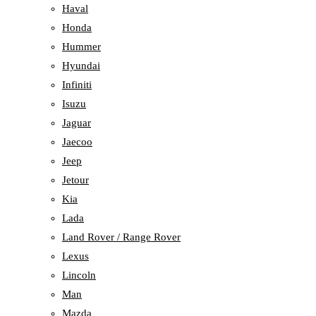
Haval
Honda
Hummer
Hyundai
Infiniti
Isuzu
Jaguar
Jaecoo
Jeep
Jetour
Kia
Lada
Land Rover / Range Rover
Lexus
Lincoln
Man
Mazda