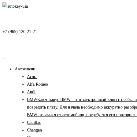
Перейти
к
содержимому
+7 (965) 120-21-21
Автоключи
Acura
Alfa Romeo
Audi
BMW
Ключ-парус BMW – это электронный ключ с необычны
повредить плату. Для начала необходимо аккуратно разоб
BMW отвязался от автомобиля, потребуется его повторна
Cadillac
Changan