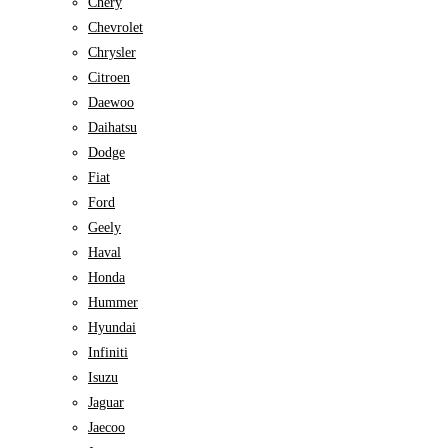
Chery
Chevrolet
Chrysler
Citroen
Daewoo
Daihatsu
Dodge
Fiat
Ford
Geely
Haval
Honda
Hummer
Hyundai
Infiniti
Isuzu
Jaguar
Jaecoo