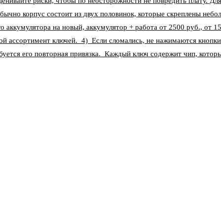
ценивайте риски, чтобы по неосторожности не повредить плату. Д
бычно корпус состоит из двух половинок, которые скреплены небо
о аккумулятора на новый, аккумулятор + работа от 2500 руб., от 1
ой ассортимент ключей. 4) Если сломались, не нажимаются кнопки
уется его повторная привязка. Каждый ключ содержит чип, котор