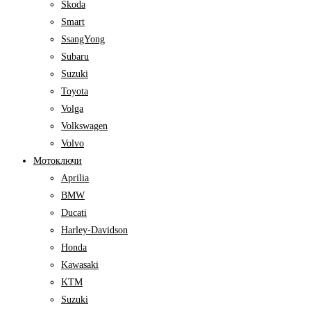
Skoda
Smart
SsangYong
Subaru
Suzuki
Toyota
Volga
Volkswagen
Volvo
Мотоключи
Aprilia
BMW
Ducati
Harley-Davidson
Honda
Kawasaki
KTM
Suzuki