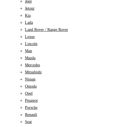
Jeep
Jetour
Kia
Lada
Land Rover / Range Rover
Lexus
Lincoln
Man
Mazda
Mercedes
Mitsubishi
Nissan
Omoda
Opel
Peugeot
Porsche
Renault
Seat