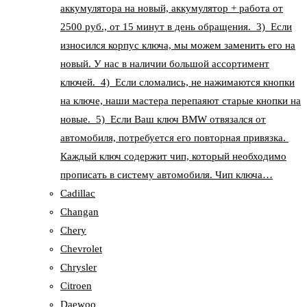
аккумулятора на новый, аккумулятор + работа от
2500 руб., от 15 минут в день обращения. 3) Если
износился корпус ключа, мы можем заменить его на
новый. У нас в наличии большой ассортимент
ключей. 4) Если сломались, не нажимаются кнопки
на ключе, наши мастера перепаяют старые кнопки на
новые. 5) Если Ваш ключ BMW отвязался от
автомобиля, потребуется его повторная привязка.
Каждый ключ содержит чип, который необходимо
прописать в систему автомобиля. Чип ключа…
Cadillac
Changan
Chery
Chevrolet
Chrysler
Citroen
Daewoo