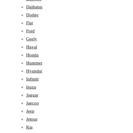
Daihatsu
Dodge
Fiat
Ford
Geely
Haval
Honda
Hummer
Hyundai
Infiniti
Isuzu
Jaguar
Jaecoo
Jeep
Jetour
Kia