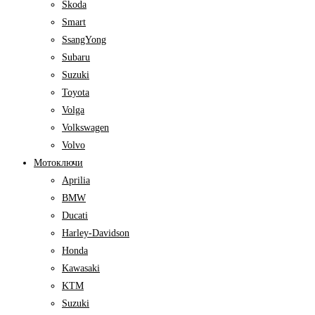
Skoda
Smart
SsangYong
Subaru
Suzuki
Toyota
Volga
Volkswagen
Volvo
Мотоключи
Aprilia
BMW
Ducati
Harley-Davidson
Honda
Kawasaki
KTM
Suzuki