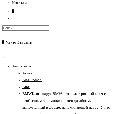
Контакты
0
Переключить
поиск
Нажмите
по
клавишу
веб-
Escape,
0
Меню
Закрыть
сайту
чтобы
закрыть
панель
Автоключи
поиска.
Acura
Alfa Romeo
Audi
BMW
Ключ-парус BMW – это электронный ключ с
необычным запоминающимся дизайном,
выполненный в форме, напоминающей парус. У нас