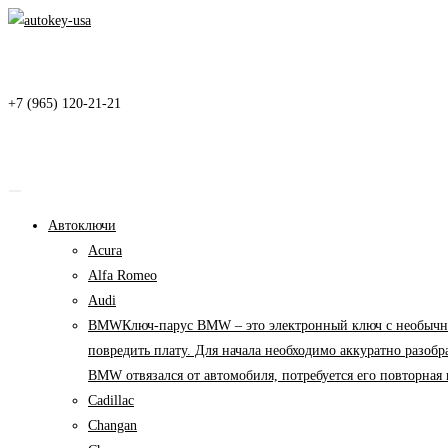
Перейти
к
содержимому
+7 (965) 120-21-21
Автоключи
Acura
Alfa Romeo
Audi
BMW
Ключ-парус BMW – это электронный ключ с необычны
повредить плату. Для начала необходимо аккуратно разоб
BMW отвязался от автомобиля, потребуется его повторна
Cadillac
Changan