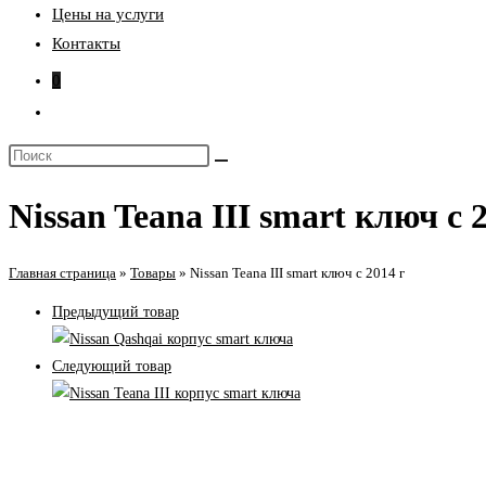
Цены на услуги
Контакты
0
Переключить
поиск
Поиск
по
на
веб-
Nissan Teana III smart ключ с 
сайте
сайту
Главная страница
»
Товары
»
Nissan Teana III smart ключ с 2014 г
Предыдущий товар
Следующий товар