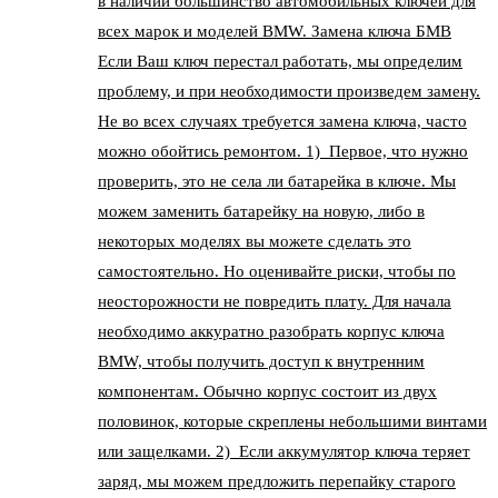
в наличии большинство автомобильных ключей для
всех марок и моделей BMW. Замена ключа БМВ
Если Ваш ключ перестал работать, мы определим
проблему, и при необходимости произведем замену.
Не во всех случаях требуется замена ключа, часто
можно обойтись ремонтом. 1) Первое, что нужно
проверить, это не села ли батарейка в ключе. Мы
можем заменить батарейку на новую, либо в
некоторых моделях вы можете сделать это
самостоятельно. Но оценивайте риски, чтобы по
неосторожности не повредить плату. Для начала
необходимо аккуратно разобрать корпус ключа
BMW, чтобы получить доступ к внутренним
компонентам. Обычно корпус состоит из двух
половинок, которые скреплены небольшими винтами
или защелками. 2) Если аккумулятор ключа теряет
заряд, мы можем предложить перепайку старого