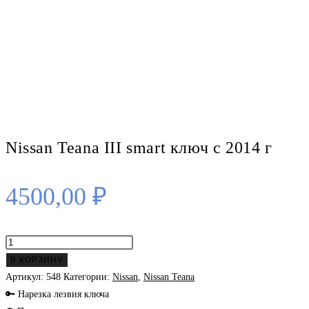
Nissan Teana III smart ключ с 2014 г
4500,00
₽
Количество
товара
В КОРЗИНУ
Nissan
Артикул:
548
Категории:
Nissan
,
Nissan Teana
Teana
🔑 Нарезка лезвия ключа