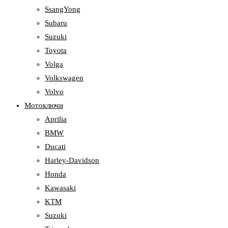
SsangYong
Subaru
Suzuki
Toyota
Volga
Volkswagen
Volvo
Мотоключи
Aprilia
BMW
Ducati
Harley-Davidson
Honda
Kawasaki
KTM
Suzuki