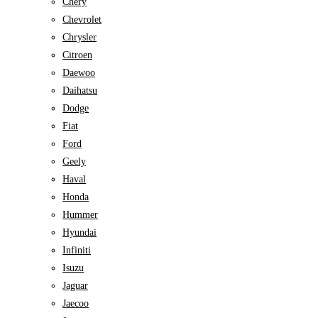
Chery
Chevrolet
Chrysler
Citroen
Daewoo
Daihatsu
Dodge
Fiat
Ford
Geely
Haval
Honda
Hummer
Hyundai
Infiniti
Isuzu
Jaguar
Jaecoo