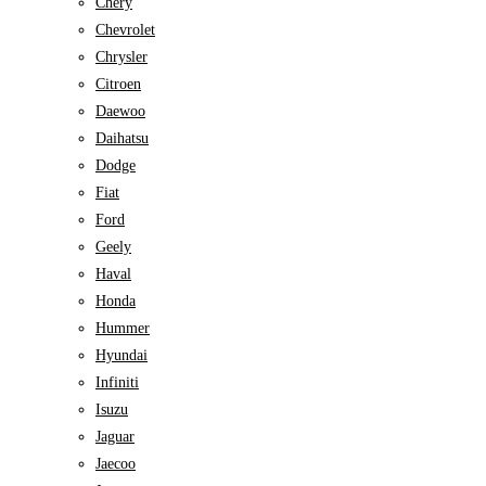
Chery
Chevrolet
Chrysler
Citroen
Daewoo
Daihatsu
Dodge
Fiat
Ford
Geely
Haval
Honda
Hummer
Hyundai
Infiniti
Isuzu
Jaguar
Jaecoo