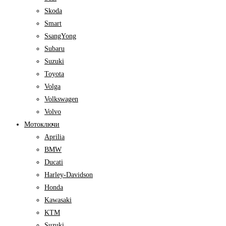
Skoda
Smart
SsangYong
Subaru
Suzuki
Toyota
Volga
Volkswagen
Volvo
Мотоключи
Aprilia
BMW
Ducati
Harley-Davidson
Honda
Kawasaki
KTM
Suzuki