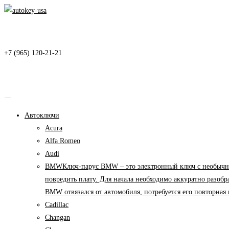
Перейти
к
содержимому
+7 (965) 120-21-21
Автоключи
Acura
Alfa Romeo
Audi
BMW
Ключ-парус BMW – это электронный ключ с необычны
повредить плату. Для начала необходимо аккуратно разоб
BMW отвязался от автомобиля, потребуется его повторна
Cadillac
Changan