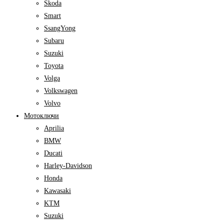
Skoda
Smart
SsangYong
Subaru
Suzuki
Toyota
Volga
Volkswagen
Volvo
Мотоключи
Aprilia
BMW
Ducati
Harley-Davidson
Honda
Kawasaki
KTM
Suzuki