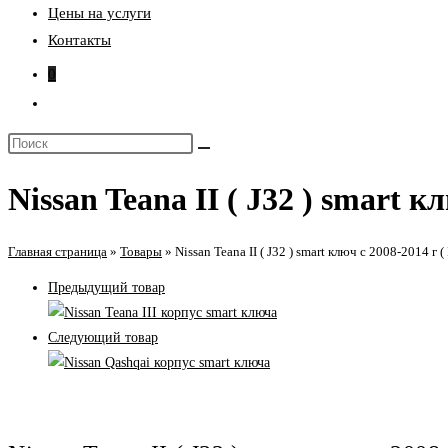
Цены на услуги
Контакты
0
Переключить
поиск
Поиск
по
на
веб-
Nissan Teana II ( J32 ) smart к
сайте
сайту
Главная страница
»
Товары
»
Nissan Teana II ( J32 ) smart ключ с 2008-2014 г 
Предыдущий товар
Следующий товар