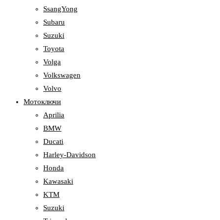
SsangYong
Subaru
Suzuki
Toyota
Volga
Volkswagen
Volvo
Мотоключи
Aprilia
BMW
Ducati
Harley-Davidson
Honda
Kawasaki
KTM
Suzuki