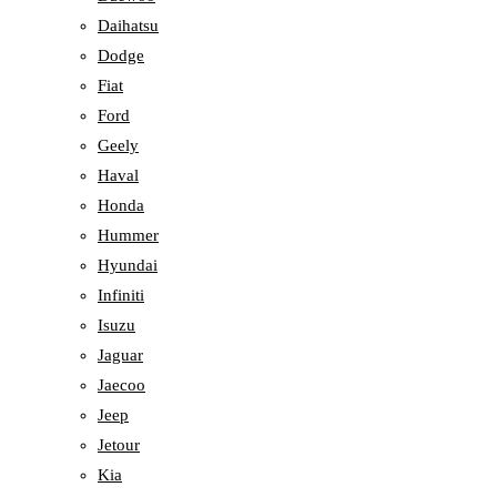
Daihatsu
Dodge
Fiat
Ford
Geely
Haval
Honda
Hummer
Hyundai
Infiniti
Isuzu
Jaguar
Jaecoo
Jeep
Jetour
Kia