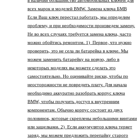
в наличии большинство автомобильных ключей для
всех марок и моделей BMW. Замена ключа БМВ
Если Ваш ключ перестал работать, мы определим
проблему, и при необходимости произведем замену.
Не во всех случаях требуется замена ключа, часто
можно обойтись ремонтом. 1) Первое, что нужно
проверить, это не села ли батарейка в ключе. Мы
можем заменить батарейку на новую, либо в
некоторых моделях вы можете сделать это
самостоятельно. Но оценивайте риски, чтобы по
неосторожности не повредить плату. Для начала
необходимо аккуратно разобрать корпус ключа
BMW, чтобы получить доступ к внутренним
компонентам. Обычно корпус состоит из двух
половинок, которые скреплены небольшими винтами
или защелками. 2) Если аккумулятор ключа теряет
заряд, мы можем предложить перепайку старого