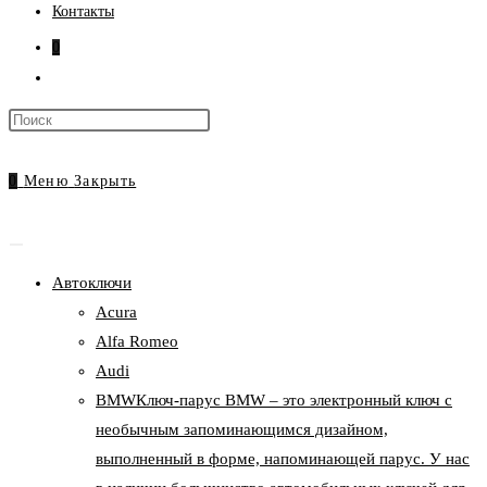
Контакты
0
Переключить
поиск
Нажмите
по
клавишу
веб-
Escape,
0
Меню
Закрыть
сайту
чтобы
закрыть
панель
Автоключи
поиска.
Acura
Alfa Romeo
Audi
BMW
Ключ-парус BMW – это электронный ключ с
необычным запоминающимся дизайном,
выполненный в форме, напоминающей парус. У нас