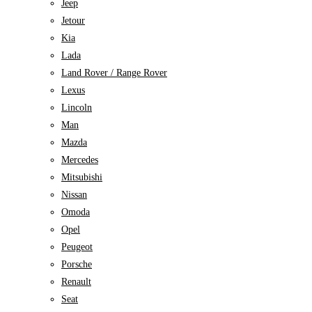
Jeep
Jetour
Kia
Lada
Land Rover / Range Rover
Lexus
Lincoln
Man
Mazda
Mercedes
Mitsubishi
Nissan
Omoda
Opel
Peugeot
Porsche
Renault
Seat