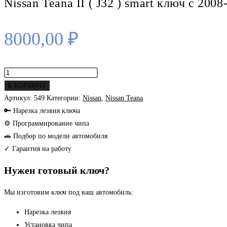
Nissan Teana II ( J32 ) smart ключ с 2008
8000,00
₽
Количество
товара
В КОРЗИНУ
Nissan
Артикул:
549
Категории:
Nissan
,
Nissan Teana
Teana
🔑 Нарезка лезвия ключа
II
⚙ Программирование чипа
(
🚗 Подбор по модели автомобиля
J32
✓ Гарантия на работу
)
Нужен готовый ключ?
smart
ключ
Мы изготовим ключ под ваш автомобиль:
с
2008-
Нарезка лезвия
2014
Установка чипа