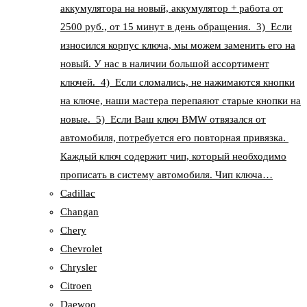
аккумулятора на новый, аккумулятор + работа от
2500 руб., от 15 минут в день обращения. 3) Если
износился корпус ключа, мы можем заменить его на
новый. У нас в наличии большой ассортимент
ключей. 4) Если сломались, не нажимаются кнопки
на ключе, наши мастера перепаяют старые кнопки на
новые. 5) Если Ваш ключ BMW отвязался от
автомобиля, потребуется его повторная привязка.
Каждый ключ содержит чип, который необходимо
прописать в систему автомобиля. Чип ключа…
Cadillac
Changan
Chery
Chevrolet
Chrysler
Citroen
Daewoo