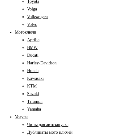
Toyota
Volga
Volkswagen
Volvo
Мотоключи
Aprilia
BMW
Ducati
Harley-Davidson
Honda
Kawasaki
KTM
Suzuki
Triumph
Yamaha
Услуги
Чипы для автозапуска
Дубликаты мото ключей