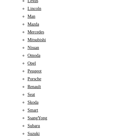
Lexus
Lincoln
Man
Mazda
Mercedes
Mitsubishi
Nissan
Omoda
Opel
Peugeot
Porsche
Renault
Seat
Skoda
Smart
SsangYong
Subaru
Suzuki