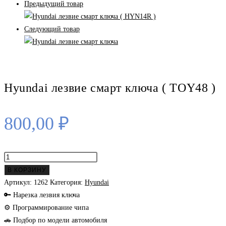
Предыдущий товар
Следующий товар
Hyundai лезвие смарт ключа ( TOY48 )
800,00
₽
Количество
товара
В КОРЗИНУ
Hyundai
Артикул:
1262
Категория:
Hyundai
лезвие
🔑 Нарезка лезвия ключа
смарт
⚙ Программирование чипа
ключа
🚗 Подбор по модели автомобиля