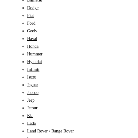
Daihatsu
Dodge
Fiat
Ford
Geely
Haval
Honda
Hummer
Hyundai
Infiniti
Isuzu
Jaguar
Jaecoo
Jeep
Jetour
Kia
Lada
Land Rover / Range Rover