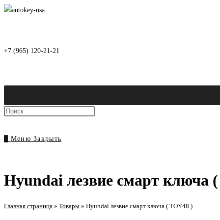
Перейти
к
содержимому
+7 (965) 120-21-21
Нажмите
клавишу
Escape,
0
Меню
Закрыть
чтобы
закрыть
панель
Hyundai лезвие смарт ключа (
поиска.
Главная страница
»
Товары
»
Hyundai лезвие смарт ключа ( TOY48 )