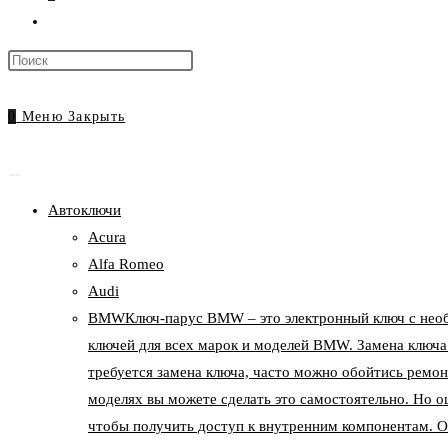
Переключить
поиск
Нажмите
по
клавишу
веб-
Escape,
0
Меню
Закрыть
сайту
чтобы
закрыть
панель
Автоключи
поиска.
Acura
Alfa Romeo
Audi
BMW
Ключ-парус BMW – это электронный ключ с нео
ключей для всех марок и моделей BMW. Замена ключа
требуется замена ключа, часто можно обойтись ремон
моделях вы можете сделать это самостоятельно. Но о
чтобы получить доступ к внутренним компонентам. О