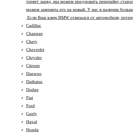
теряет заряд, мы можем предложить перепайку старог
можем заменить его на новый. У нас в наличии больш
Если Ваш ключ BMW отвязался от автомобиля, потреб
Cadillac
Changan
Chery
Chevrolet
Chrysler
Citroen
Daewoo
Daihatsu
Dodge
Fiat
Ford
Geely
Haval
Honda