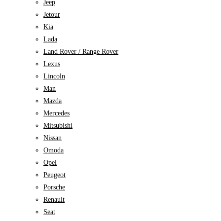
Jeep
Jetour
Kia
Lada
Land Rover / Range Rover
Lexus
Lincoln
Man
Mazda
Mercedes
Mitsubishi
Nissan
Omoda
Opel
Peugeot
Porsche
Renault
Seat