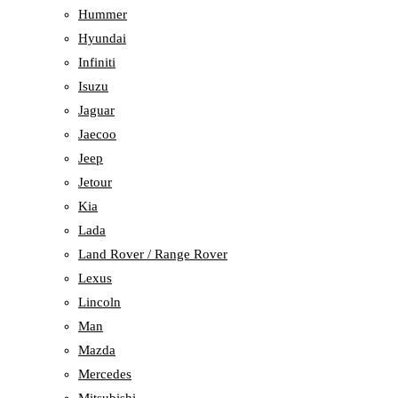
Hummer
Hyundai
Infiniti
Isuzu
Jaguar
Jaecoo
Jeep
Jetour
Kia
Lada
Land Rover / Range Rover
Lexus
Lincoln
Man
Mazda
Mercedes