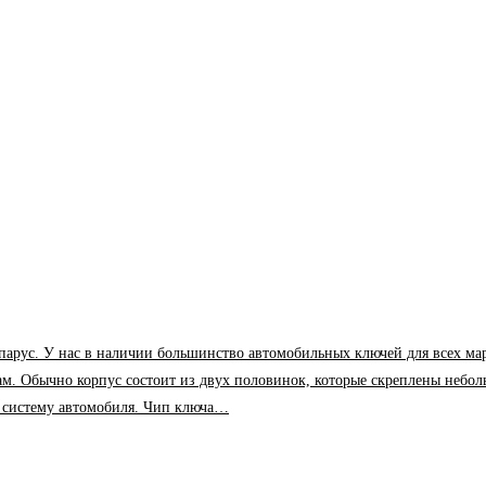
У нас в наличии большинство автомобильных ключей для всех марок и м
ам. Обычно корпус состоит из двух половинок, которые скреплены небол
в систему автомобиля. Чип ключа…