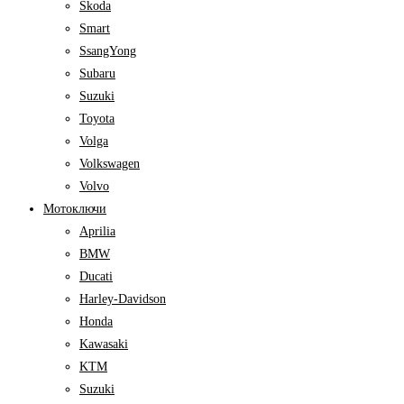
Skoda
Smart
SsangYong
Subaru
Suzuki
Toyota
Volga
Volkswagen
Volvo
Мотоключи
Aprilia
BMW
Ducati
Harley-Davidson
Honda
Kawasaki
KTM
Suzuki