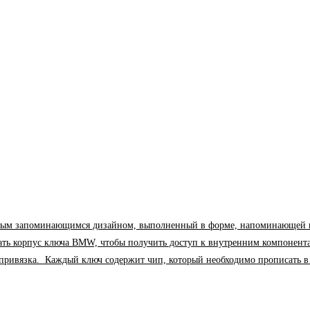
м запоминающимся дизайном, выполненный в форме, напоминающей парус. 
рать корпус ключа BMW, чтобы получить доступ к внутренним компонент
я привязка. Каждый ключ содержит чип, который необходимо прописать 