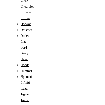
Chery
Chevrolet
Chrysler
Citroen
Daewoo
Daihatsu
Dodge
Fiat
Ford
Geely
Haval
Honda
Hummer
Hyundai
Infiniti
Isuzu
Jaguar
Jaecoo