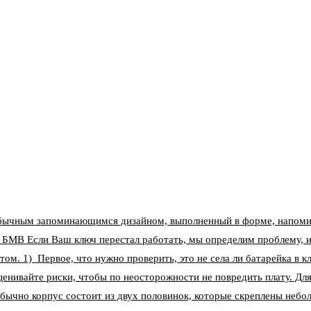
бычным запоминающимся дизайном, выполненный в форме, напоми
 БМВ Если Ваш ключ перестал работать, мы определим проблему, и
том. 1) Первое, что нужно проверить, это не села ли батарейка в 
ценивайте риски, чтобы по неосторожности не повредить плату. Д
бычно корпус состоит из двух половинок, которые скреплены небо