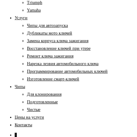
Triumph
Yamaha
Услуги
Чипы для автозапуска
Дубликаты мото ключей
Замена корпуса ключа зажигания
Восстановление ключей при утере
Ремонт ключа зажигания
Нарезка лезвия автомобильного ключа
Программирование автомобильных ключей
Изготовление смарт-ключей
Чипы
Для клонирования
Подготовленные
Чистые
Цены на услуги
Контакты
0