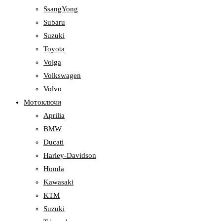
SsangYong
Subaru
Suzuki
Toyota
Volga
Volkswagen
Volvo
Мотоключи
Aprilia
BMW
Ducati
Harley-Davidson
Honda
Kawasaki
KTM
Suzuki