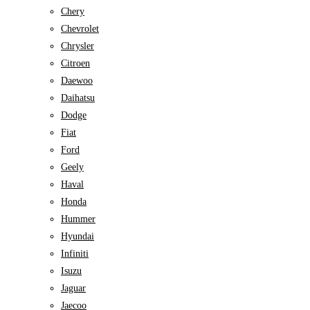
Chery
Chevrolet
Chrysler
Citroen
Daewoo
Daihatsu
Dodge
Fiat
Ford
Geely
Haval
Honda
Hummer
Hyundai
Infiniti
Isuzu
Jaguar
Jaecoo