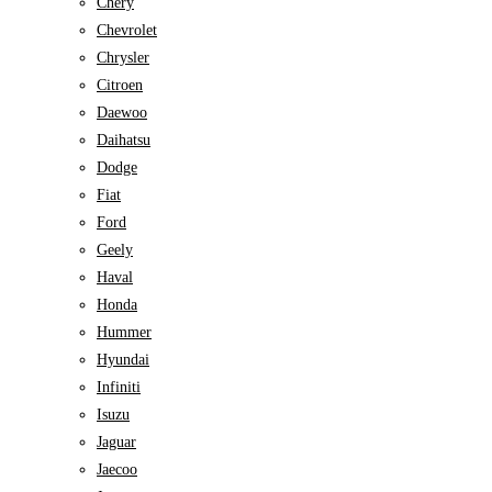
Chery
Chevrolet
Chrysler
Citroen
Daewoo
Daihatsu
Dodge
Fiat
Ford
Geely
Haval
Honda
Hummer
Hyundai
Infiniti
Isuzu
Jaguar
Jaecoo