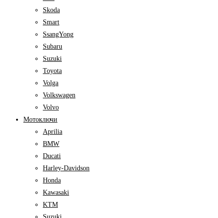
Skoda
Smart
SsangYong
Subaru
Suzuki
Toyota
Volga
Volkswagen
Volvo
Мотоключи
Aprilia
BMW
Ducati
Harley-Davidson
Honda
Kawasaki
KTM
Suzuki