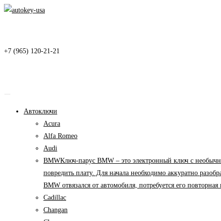
Перейти
к
содержимому
+7 (965) 120-21-21
Автоключи
Acura
Alfa Romeo
Audi
BMW
Ключ-парус BMW – это электронный ключ с необычны
повредить плату. Для начала необходимо аккуратно разоб
BMW отвязался от автомобиля, потребуется его повторна
Cadillac
Changan