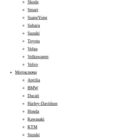
Skoda
Smart
SsangYong
Subaru
Suzuki
Toyota
Volga
Volkswagen
Volvo
Мотоключи
Aprilia
BMW
Ducati
Harley-Davidson
Honda
Kawasaki
KTM
Suzuki