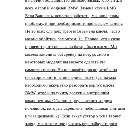
в наличии большинство автомобильных ключей для
всех марок и моделей BMW. Замена ключа БМВ
Если Ваш ключ перестал работать, мы определим
проблему, и при необходимости произведем замену.
Не во всех случаях требуется замена ключа, часто
можно обойтись ремонтом. 1) Первое, что нужно
проверить, это не села ли батарейка в ключе. Мы
можем заменить батарейку на новую, либо в
некоторых моделях вы можете сделать это
самостоятельно. Но оценивайте риски, чтобы по
неосторожности не повредить плату. Для начала
необходимо аккуратно разобрать корпус ключа
BMW, чтобы получить доступ к внутренним
компонентам. Обычно корпус состоит из двух
половинок, которые скреплены небольшими винтами
или защелками. 2) Если аккумулятор ключа теряет
заряд, мы можем предложить перепайку старого