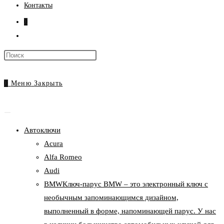
Контакты
0
Переключить
поиск
Нажмите
по
клавишу
веб-
Escape,
0
Меню
Закрыть
сайту
чтобы
закрыть
панель
Автоключи
поиска.
Acura
Alfa Romeo
Audi
BMW
Ключ-парус BMW – это электронный ключ с
необычным запоминающимся дизайном,
выполненный в форме, напоминающей парус. У нас