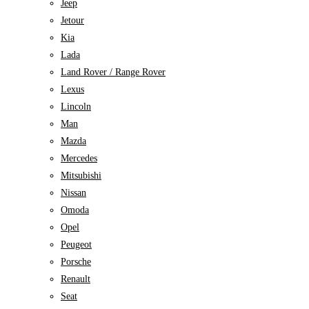
Jeep
Jetour
Kia
Lada
Land Rover / Range Rover
Lexus
Lincoln
Man
Mazda
Mercedes
Mitsubishi
Nissan
Omoda
Opel
Peugeot
Porsche
Renault
Seat