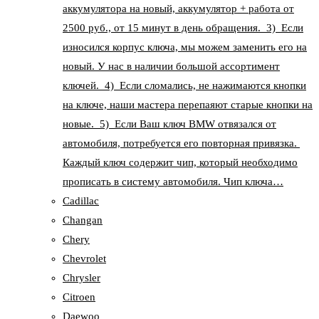
аккумулятора на новый, аккумулятор + работа от
2500 руб., от 15 минут в день обращения. 3) Если
износился корпус ключа, мы можем заменить его на
новый. У нас в наличии большой ассортимент
ключей. 4) Если сломались, не нажимаются кнопки
на ключе, наши мастера перепаяют старые кнопки на
новые. 5) Если Ваш ключ BMW отвязался от
автомобиля, потребуется его повторная привязка.
Каждый ключ содержит чип, который необходимо
прописать в систему автомобиля. Чип ключа…
Cadillac
Changan
Chery
Chevrolet
Chrysler
Citroen
Daewoo