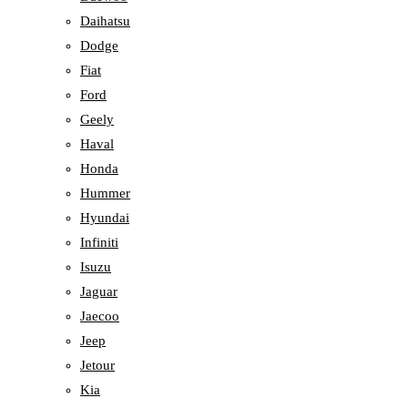
Daihatsu
Dodge
Fiat
Ford
Geely
Haval
Honda
Hummer
Hyundai
Infiniti
Isuzu
Jaguar
Jaecoo
Jeep
Jetour
Kia