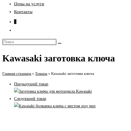
Цены на услуги
Контакты
0
Переключить
поиск
Поиск
по
на
веб-
Kawasaki заготовка ключа
сайте
сайту
Главная страница
»
Товары
»
Kawasaki заготовка ключа
Предыдущий товар
Следующий товар