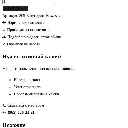
Количество
товара
В КОРЗИНУ
Kawasaki
Артикул:
269
Категория:
Kawasaki
заготовка
🔑 Нарезка лезвия ключа
ключа
⚙ Программирование чипа
🚗 Подбор по модели автомобиля
✓ Гарантия на работу
Нужен готовый ключ?
Мы изготовим ключ под ваш автомобиль:
Нарезка лезвия
Установка чипа
Программирование ключа
📞 Связаться с мастером
+7 (965) 120-21-21
Похожие