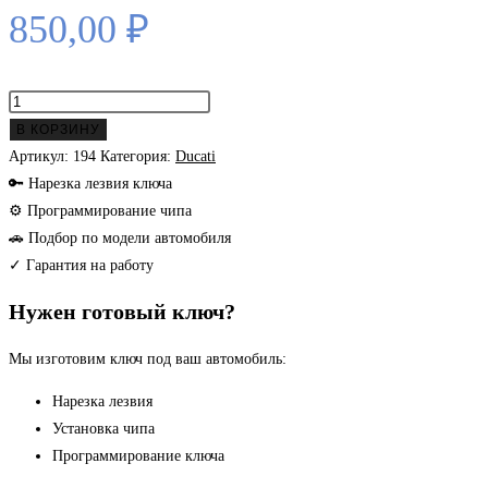
850,00
₽
Количество
товара
В КОРЗИНУ
Ducati
Артикул:
194
Категория:
Ducati
заготовка
🔑 Нарезка лезвия ключа
ключа
⚙ Программирование чипа
🚗 Подбор по модели автомобиля
✓ Гарантия на работу
Нужен готовый ключ?
Мы изготовим ключ под ваш автомобиль:
Нарезка лезвия
Установка чипа
Программирование ключа