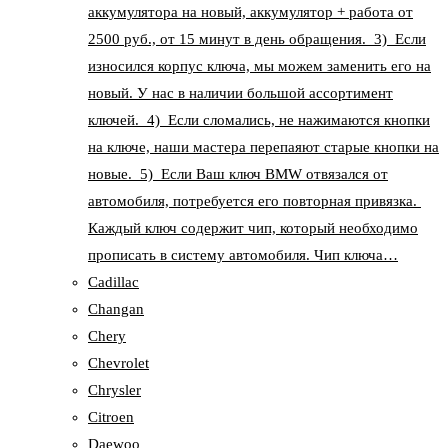
аккумулятора на новый, аккумулятор + работа от
2500 руб., от 15 минут в день обращения. 3) Если
износился корпус ключа, мы можем заменить его на
новый. У нас в наличии большой ассортимент
ключей. 4) Если сломались, не нажимаются кнопки
на ключе, наши мастера перепаяют старые кнопки на
новые. 5) Если Ваш ключ BMW отвязался от
автомобиля, потребуется его повторная привязка.
Каждый ключ содержит чип, который необходимо
прописать в систему автомобиля. Чип ключа…
Cadillac
Changan
Chery
Chevrolet
Chrysler
Citroen
Daewoo