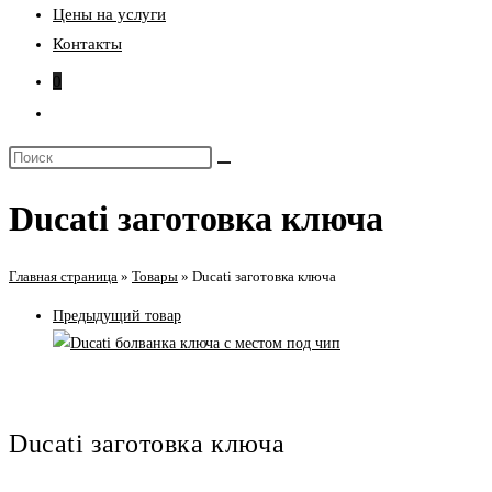
Цены на услуги
Контакты
0
Переключить
поиск
Поиск
по
на
веб-
Ducati заготовка ключа
сайте
сайту
Главная страница
»
Товары
»
Ducati заготовка ключа
Предыдущий товар
Ducati заготовка ключа