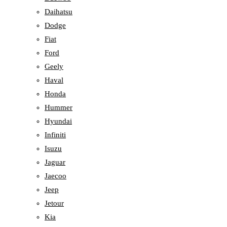
Daihatsu
Dodge
Fiat
Ford
Geely
Haval
Honda
Hummer
Hyundai
Infiniti
Isuzu
Jaguar
Jaecoo
Jeep
Jetour
Kia