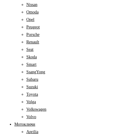
Nissan
Omoda
Opel
Peugeot
Porsche
Renault
Seat
Skoda
Smart
SsangYong
Subaru
Suzuki
Toyota
Volga
Volkswagen
Volvo
Мотоключи
Aprilia