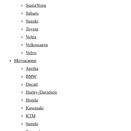
SsangYong
Subaru
Suzuki
Toyota
Volga
Volkswagen
Volvo
Мотоключи
Aprilia
BMW
Ducati
Harley-Davidson
Honda
Kawasaki
KTM
Suzuki