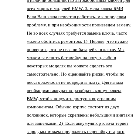
в наличии большинство автомобильных ключей для
всех марок и моделей BMW. Замена ключа БМВ
Если Ваш ключ перестал работать, мы определим
проблему, и при необходимости произведем замену.
Не во всех случаях требуется замена ключа, часто
можно обойтись ремонтом. 1) Первое, что нужно
проверить, это не села ли батарейка в ключе. Мы
можем заменить батарейку на новую, либо в
некоторых моделях вы можете сделать это
самостоятельно. Но оценивайте риски, чтобы по
неосторожности не повредить плату. Для начала
необходимо аккуратно разобрать корпус ключа
BMW, чтобы получить доступ к внутренним
компонентам. Обычно корпус состоит из двух
половинок, которые скреплены небольшими винтами
или защелками. 2) Если аккумулятор ключа теряет
заряд, мы можем предложить перепайку старого