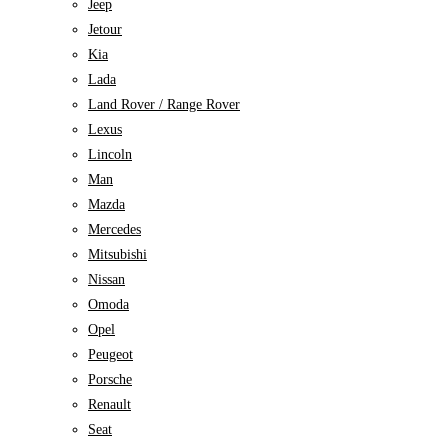
Jeep
Jetour
Kia
Lada
Land Rover / Range Rover
Lexus
Lincoln
Man
Mazda
Mercedes
Mitsubishi
Nissan
Omoda
Opel
Peugeot
Porsche
Renault
Seat