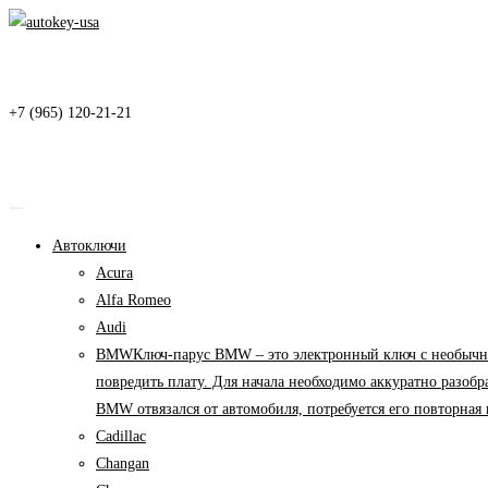
Перейти
к
содержимому
+7 (965) 120-21-21
Автоключи
Acura
Alfa Romeo
Audi
BMW
Ключ-парус BMW – это электронный ключ с необычны
повредить плату. Для начала необходимо аккуратно разоб
BMW отвязался от автомобиля, потребуется его повторна
Cadillac
Changan