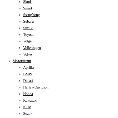
Skoda
Smart
SsangYong
Subaru
Suzuki
Toyota
Volga
Volkswagen
Volvo
Мотоключи
Aprilia
BMW
Ducati
Harley-Davidson
Honda
Kawasaki
KTM
Suzuki