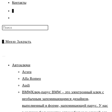
Контакты
0
Переключить
поиск
Нажмите
по
клавишу
веб-
Escape,
0
Меню
Закрыть
сайту
чтобы
закрыть
панель
Автоключи
поиска.
Acura
Alfa Romeo
Audi
BMW
Ключ-парус BMW – это электронный ключ с
необычным запоминающимся дизайном,
выполненный в форме, напоминающей парус. У нас