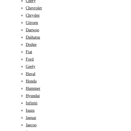
Chery
Chevrolet
Chrysler
Citroen
Daewoo
Daihatsu
Dodge
Fiat
Ford
Geely
Haval
Honda
Hummer
Hyundai
Infiniti
Isuzu
Jaguar
Jaecoo