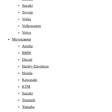
Suzuki
Toyota
Volga
Volkswagen
Volvo
Мотоключи
Aprilia
BMW
Ducati
Harley-Davidson
Honda
Kawasaki
KTM
Suzuki
Triumph
Yamaha