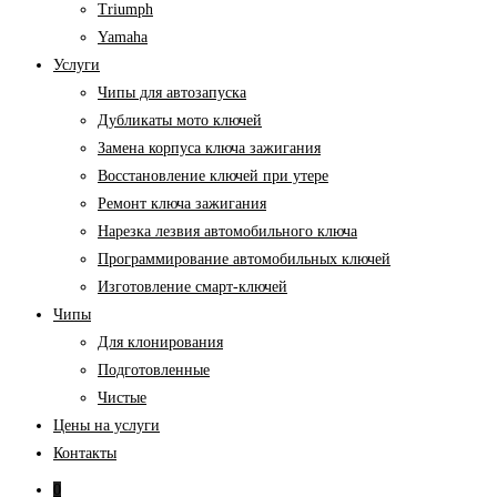
Triumph
Yamaha
Услуги
Чипы для автозапуска
Дубликаты мото ключей
Замена корпуса ключа зажигания
Восстановление ключей при утере
Ремонт ключа зажигания
Нарезка лезвия автомобильного ключа
Программирование автомобильных ключей
Изготовление смарт-ключей
Чипы
Для клонирования
Подготовленные
Чистые
Цены на услуги
Контакты
0