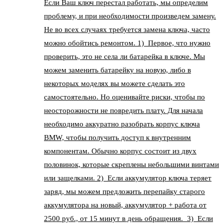
Если Ваш ключ перестал работать, мы определим
проблему, и при необходимости произведем замену.
Не во всех случаях требуется замена ключа, часто
можно обойтись ремонтом. 1) Первое, что нужно
проверить, это не села ли батарейка в ключе. Мы
можем заменить батарейку на новую, либо в
некоторых моделях вы можете сделать это
самостоятельно. Но оценивайте риски, чтобы по
неосторожности не повредить плату. Для начала
необходимо аккуратно разобрать корпус ключа
BMW, чтобы получить доступ к внутренним
компонентам. Обычно корпус состоит из двух
половинок, которые скреплены небольшими винтами
или защелками. 2) Если аккумулятор ключа теряет
заряд, мы можем предложить перепайку старого
аккумулятора на новый, аккумулятор + работа от
2500 руб., от 15 минут в день обращения. 3) Если