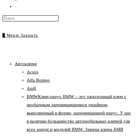
Переключить
поиск
Нажмите
по
клавишу
веб-
Escape,
0
Меню
Закрыть
сайту
чтобы
закрыть
панель
Автоключи
поиска.
Acura
Alfa Romeo
Audi
BMW
Ключ-парус BMW – это электронный ключ с
необычным запоминающимся дизайном,
выполненный в форме, напоминающей парус. У нас
в наличии большинство автомобильных ключей для
всех марок и моделей BMW. Замена ключа БМВ