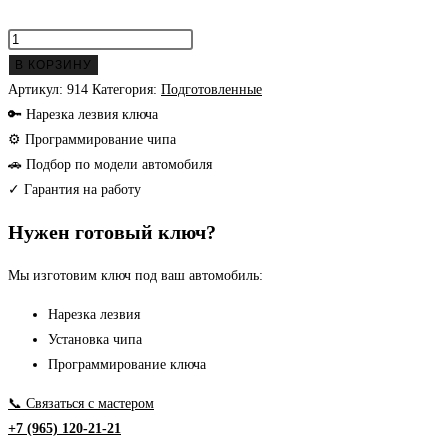
Количество
товара
В КОРЗИНУ
Jeep,
Артикул:
914
Категория:
Подготовленные
Dodge,
🔑 Нарезка лезвия ключа
Chrysler
⚙ Программирование чипа
4D-
🚗 Подбор по модели автомобиля
64
✓ Гарантия на работу
Нужен готовый ключ?
Мы изготовим ключ под ваш автомобиль:
Нарезка лезвия
Установка чипа
Программирование ключа
📞 Связаться с мастером
+7 (965) 120-21-21