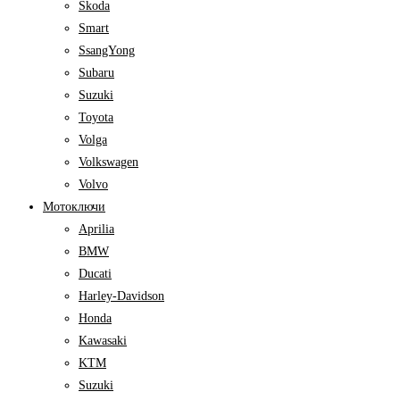
Skoda
Smart
SsangYong
Subaru
Suzuki
Toyota
Volga
Volkswagen
Volvo
Мотоключи
Aprilia
BMW
Ducati
Harley-Davidson
Honda
Kawasaki
KTM
Suzuki