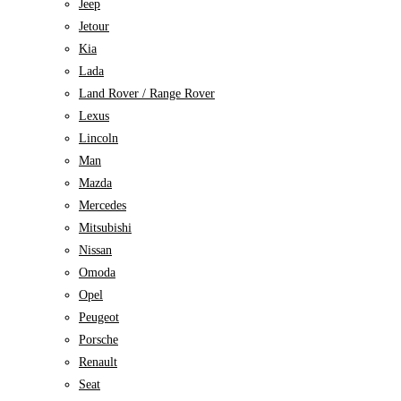
Jeep
Jetour
Kia
Lada
Land Rover / Range Rover
Lexus
Lincoln
Man
Mazda
Mercedes
Mitsubishi
Nissan
Omoda
Opel
Peugeot
Porsche
Renault
Seat