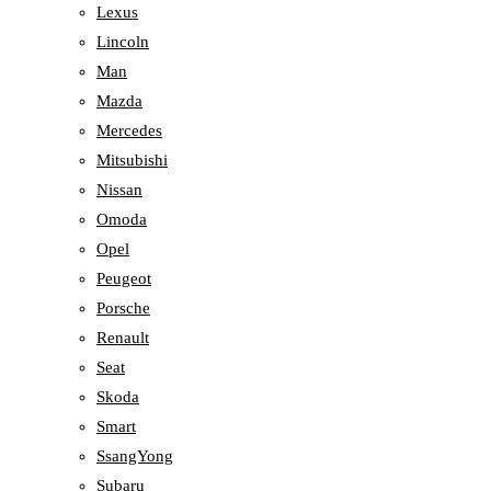
Lexus
Lincoln
Man
Mazda
Mercedes
Mitsubishi
Nissan
Omoda
Opel
Peugeot
Porsche
Renault
Seat
Skoda
Smart
SsangYong
Subaru