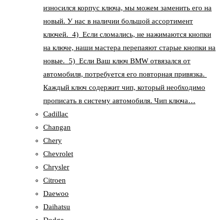
износился корпус ключа, мы можем заменить его на
новый. У нас в наличии большой ассортимент
ключей. 4) Если сломались, не нажимаются кнопки
на ключе, наши мастера перепаяют старые кнопки на
новые. 5) Если Ваш ключ BMW отвязался от
автомобиля, потребуется его повторная привязка.
Каждый ключ содержит чип, который необходимо
прописать в систему автомобиля. Чип ключа…
Cadillac
Changan
Chery
Chevrolet
Chrysler
Citroen
Daewoo
Daihatsu