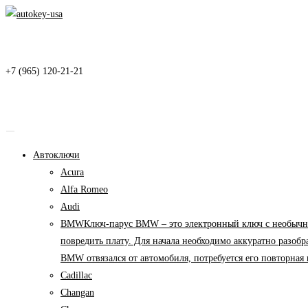
Перейти
к
содержимому
+7 (965) 120-21-21
Автоключи
Acura
Alfa Romeo
Audi
BMW
Ключ-парус BMW – это электронный ключ с необычны
повредить плату. Для начала необходимо аккуратно разоб
BMW отвязался от автомобиля, потребуется его повторна
Cadillac
Changan