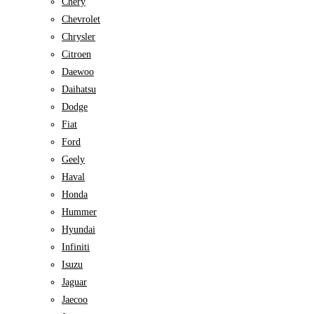
Chery
Chevrolet
Chrysler
Citroen
Daewoo
Daihatsu
Dodge
Fiat
Ford
Geely
Haval
Honda
Hummer
Hyundai
Infiniti
Isuzu
Jaguar
Jaecoo