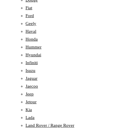
Dodge
Fiat
Ford
Geely
Haval
Honda
Hummer
Hyundai
Infiniti
Isuzu
Jaguar
Jaecoo
Jeep
Jetour
Kia
Lada
Land Rover / Range Rover