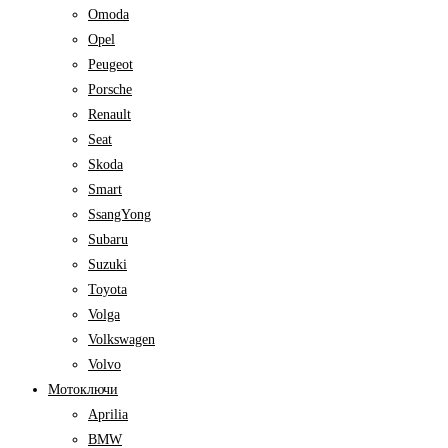
Omoda
Opel
Peugeot
Porsche
Renault
Seat
Skoda
Smart
SsangYong
Subaru
Suzuki
Toyota
Volga
Volkswagen
Volvo
Мотоключи
Aprilia
BMW