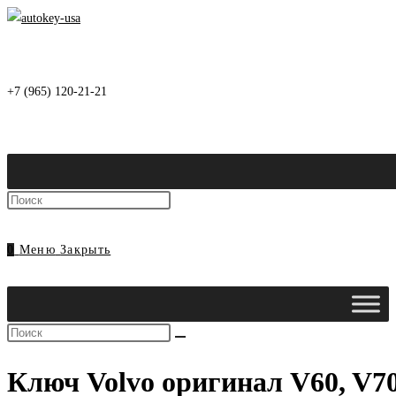
Перейти
к
содержимому
+7 (965) 120-21-21
Нажмите
клавишу
Escape,
0
Меню
Закрыть
чтобы
закрыть
панель
Поиск
поиска.
на
Ключ Volvo оригинал V60, V70
сайте