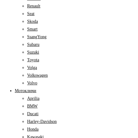
Renault
Seat
Skoda
Smart
SsangYong
Subaru
Suzuki
Toyota
Volga
Volkswagen
Volvo
Мотоключи
Aprilia
BMW
Ducati
Harley-Davidson
Honda
Kawasaki