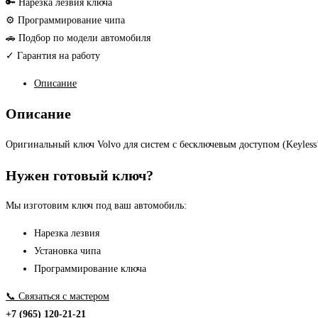
Volvo
🔑 Нарезка лезвия ключа
оригинал
⚙ Программирование чипа
V60,
🚗 Подбор по модели автомобиля
V70,
✓ Гарантия на работу
S60,
Описание
S80,
XC60,
Описание
XC70
(бесключевой,
Оригинальный ключ Volvo для систем с бесключевым доступом (Keyles
902
Нужен готовый ключ?
Mhz)
Мы изготовим ключ под ваш автомобиль:
Нарезка лезвия
Установка чипа
Программирование ключа
📞 Связаться с мастером
+7 (965) 120-21-21