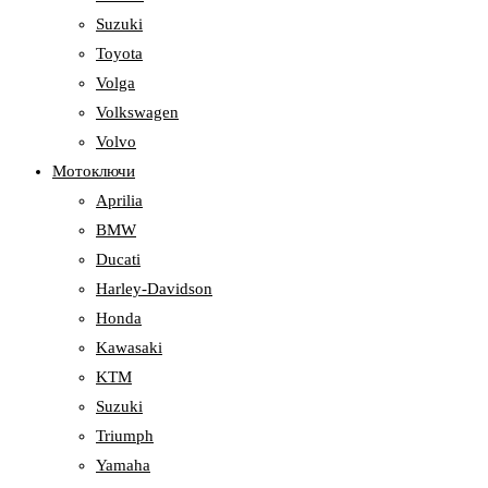
Suzuki
Toyota
Volga
Volkswagen
Volvo
Мотоключи
Aprilia
BMW
Ducati
Harley-Davidson
Honda
Kawasaki
KTM
Suzuki
Triumph
Yamaha