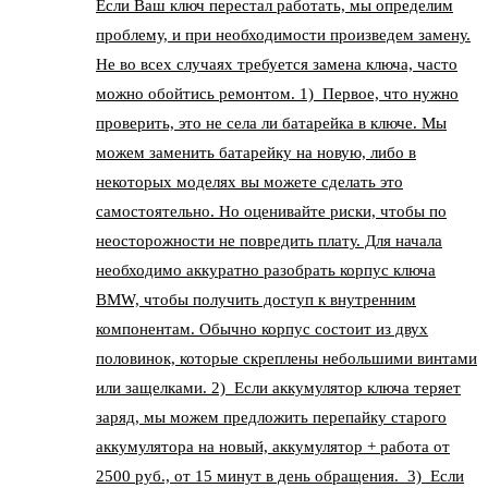
Если Ваш ключ перестал работать, мы определим
проблему, и при необходимости произведем замену.
Не во всех случаях требуется замена ключа, часто
можно обойтись ремонтом. 1) Первое, что нужно
проверить, это не села ли батарейка в ключе. Мы
можем заменить батарейку на новую, либо в
некоторых моделях вы можете сделать это
самостоятельно. Но оценивайте риски, чтобы по
неосторожности не повредить плату. Для начала
необходимо аккуратно разобрать корпус ключа
BMW, чтобы получить доступ к внутренним
компонентам. Обычно корпус состоит из двух
половинок, которые скреплены небольшими винтами
или защелками. 2) Если аккумулятор ключа теряет
заряд, мы можем предложить перепайку старого
аккумулятора на новый, аккумулятор + работа от
2500 руб., от 15 минут в день обращения. 3) Если