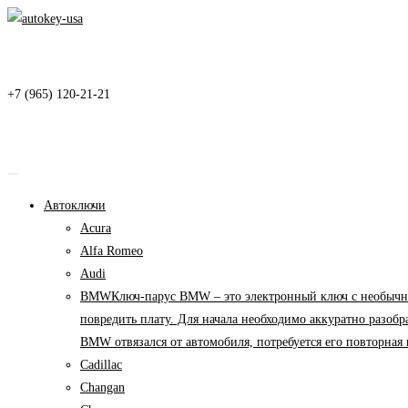
Перейти
к
содержимому
+7 (965) 120-21-21
Автоключи
Acura
Alfa Romeo
Audi
BMW
Ключ-парус BMW – это электронный ключ с необычны
повредить плату. Для начала необходимо аккуратно разоб
BMW отвязался от автомобиля, потребуется его повторна
Cadillac
Changan