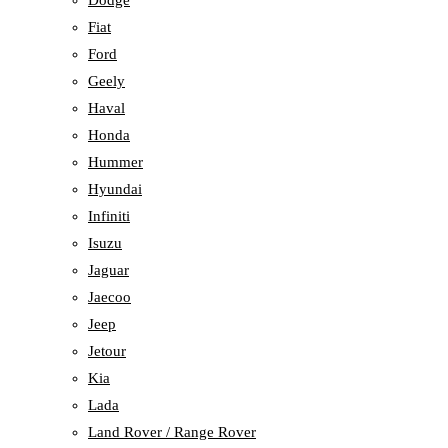
Dodge
Fiat
Ford
Geely
Haval
Honda
Hummer
Hyundai
Infiniti
Isuzu
Jaguar
Jaecoo
Jeep
Jetour
Kia
Lada
Land Rover / Range Rover