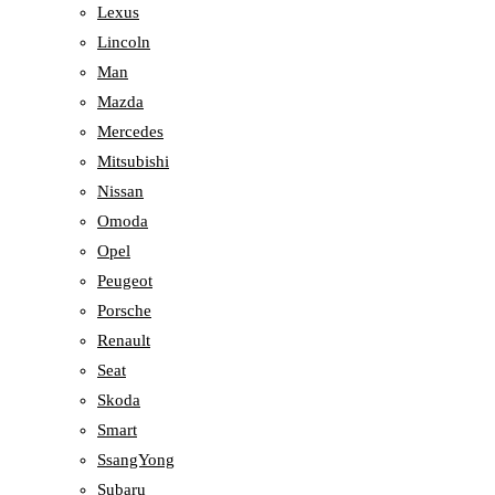
Lexus
Lincoln
Man
Mazda
Mercedes
Mitsubishi
Nissan
Omoda
Opel
Peugeot
Porsche
Renault
Seat
Skoda
Smart
SsangYong
Subaru