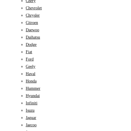
Chery
Chevrolet
Chrysler
Citroen
Daewoo
Daihatsu
Dodge
Fiat
Ford
Geely
Haval
Honda
Hummer
Hyundai
Infiniti
Isuzu
Jaguar
Jaecoo