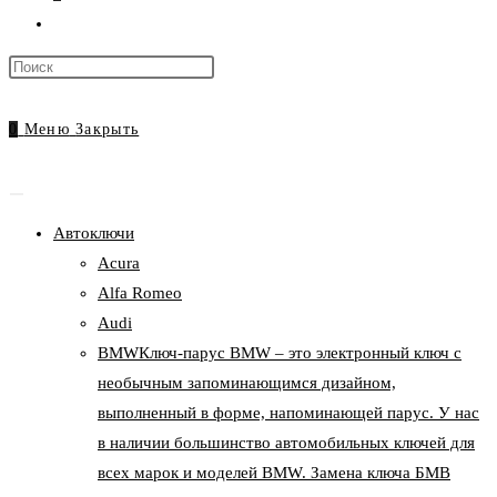
Переключить
поиск
Нажмите
по
клавишу
веб-
Escape,
0
Меню
Закрыть
сайту
чтобы
закрыть
панель
Автоключи
поиска.
Acura
Alfa Romeo
Audi
BMW
Ключ-парус BMW – это электронный ключ с
необычным запоминающимся дизайном,
выполненный в форме, напоминающей парус. У нас
в наличии большинство автомобильных ключей для
всех марок и моделей BMW. Замена ключа БМВ