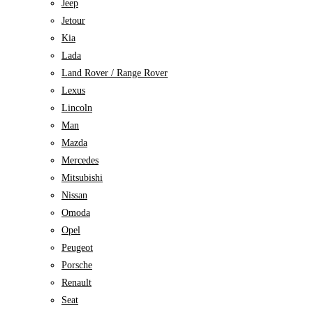
Jeep
Jetour
Kia
Lada
Land Rover / Range Rover
Lexus
Lincoln
Man
Mazda
Mercedes
Mitsubishi
Nissan
Omoda
Opel
Peugeot
Porsche
Renault
Seat