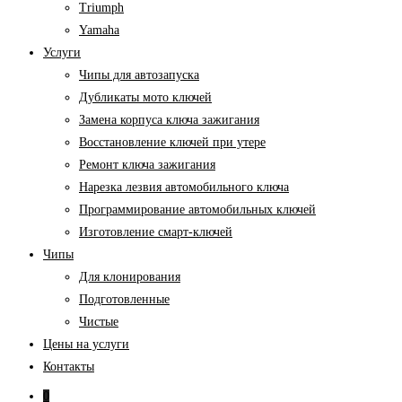
Triumph
Yamaha
Услуги
Чипы для автозапуска
Дубликаты мото ключей
Замена корпуса ключа зажигания
Восстановление ключей при утере
Ремонт ключа зажигания
Нарезка лезвия автомобильного ключа
Программирование автомобильных ключей
Изготовление смарт-ключей
Чипы
Для клонирования
Подготовленные
Чистые
Цены на услуги
Контакты
0