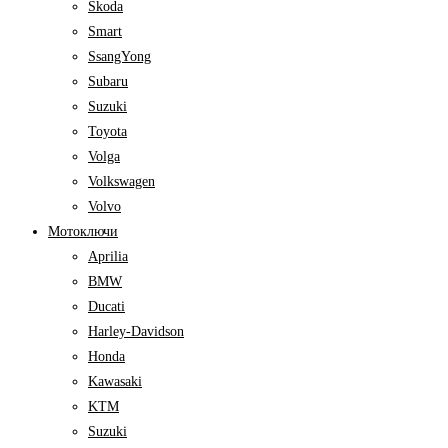
Skoda
Smart
SsangYong
Subaru
Suzuki
Toyota
Volga
Volkswagen
Volvo
Мотоключи
Aprilia
BMW
Ducati
Harley-Davidson
Honda
Kawasaki
KTM
Suzuki