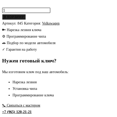
Количество
товара
В КОРЗИНУ
Volkswagen
Артикул:
845
Категория:
Volkswagen
ключ
🔑 Нарезка лезвия ключа
Touareg
⚙ Программирование чипа
(
🚗 Подбор по модели автомобиля
Европа
✓ Гарантия на работу
434
Нужен готовый ключ?
Mhz
)
Мы изготовим ключ под ваш автомобиль:
Нарезка лезвия
Установка чипа
Программирование ключа
📞 Связаться с мастером
+7 (965) 120-21-21