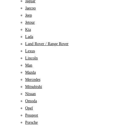
Jaguar
Jaecoo
Jeep
Jetour
Kia
Lada
Land Rover / Range Rover
Lexus
Lincoln
Man
Mazda
Mercedes
Mitsubishi
Nissan
Omoda
Opel
Peugeot
Porsche