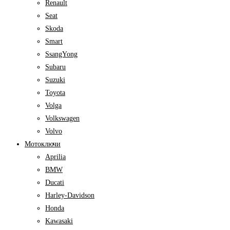
Renault
Seat
Skoda
Smart
SsangYong
Subaru
Suzuki
Toyota
Volga
Volkswagen
Volvo
Мотоключи
Aprilia
BMW
Ducati
Harley-Davidson
Honda
Kawasaki