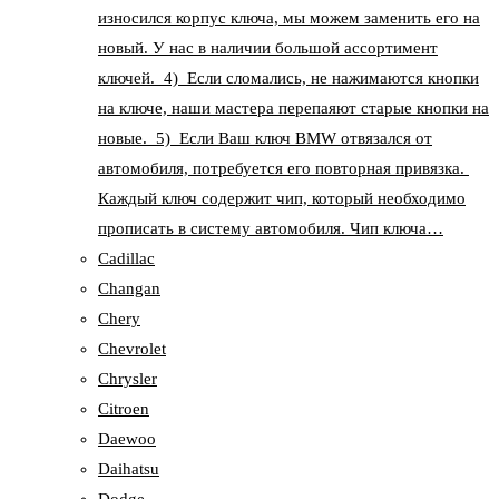
износился корпус ключа, мы можем заменить его на
новый. У нас в наличии большой ассортимент
ключей. 4) Если сломались, не нажимаются кнопки
на ключе, наши мастера перепаяют старые кнопки на
новые. 5) Если Ваш ключ BMW отвязался от
автомобиля, потребуется его повторная привязка.
Каждый ключ содержит чип, который необходимо
прописать в систему автомобиля. Чип ключа…
Cadillac
Changan
Chery
Chevrolet
Chrysler
Citroen
Daewoo
Daihatsu