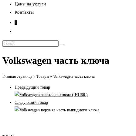
Цены на услуги
Контакты
0
Переключить
поиск
Поиск
по
на
веб-
Volkswagen часть ключа
сайте
сайту
Главная страница
»
Товары
»
Volkswagen часть ключа
Предыдущий товар
Следующий товар