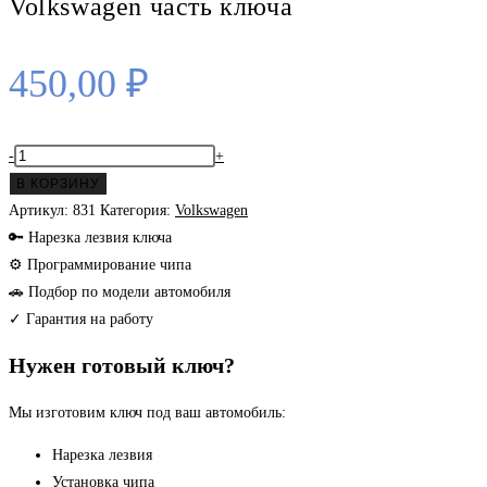
Volkswagen часть ключа
450,00
₽
Количество
-
+
товара
В КОРЗИНУ
Volkswagen
Артикул:
831
Категория:
Volkswagen
часть
🔑 Нарезка лезвия ключа
ключа
⚙ Программирование чипа
🚗 Подбор по модели автомобиля
✓ Гарантия на работу
Нужен готовый ключ?
Мы изготовим ключ под ваш автомобиль:
Нарезка лезвия
Установка чипа