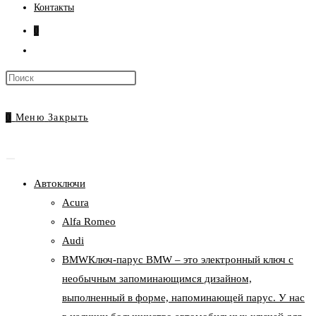
Контакты
0
Переключить
поиск
Нажмите
по
клавишу
веб-
Escape,
0
Меню
Закрыть
сайту
чтобы
закрыть
панель
Автоключи
поиска.
Acura
Alfa Romeo
Audi
BMW
Ключ-парус BMW – это электронный ключ с
необычным запоминающимся дизайном,
выполненный в форме, напоминающей парус. У нас