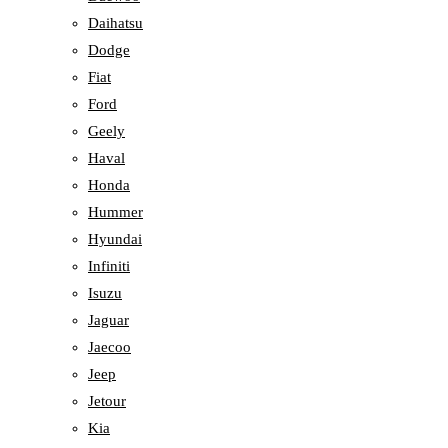
Daihatsu
Dodge
Fiat
Ford
Geely
Haval
Honda
Hummer
Hyundai
Infiniti
Isuzu
Jaguar
Jaecoo
Jeep
Jetour
Kia