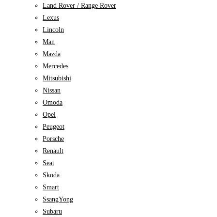
Land Rover / Range Rover
Lexus
Lincoln
Man
Mazda
Mercedes
Mitsubishi
Nissan
Omoda
Opel
Peugeot
Porsche
Renault
Seat
Skoda
Smart
SsangYong
Subaru