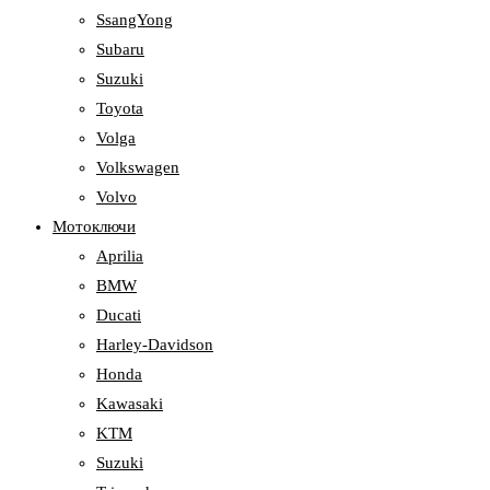
SsangYong
Subaru
Suzuki
Toyota
Volga
Volkswagen
Volvo
Мотоключи
Aprilia
BMW
Ducati
Harley-Davidson
Honda
Kawasaki
KTM
Suzuki