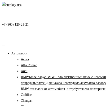
Перейти
к
содержимому
+7 (965) 120-21-21
Автоключи
Acura
Alfa Romeo
Audi
BMW
Ключ-парус BMW – это электронный ключ с необычны
повредить плату. Для начала необходимо аккуратно разоб
BMW отвязался от автомобиля, потребуется его повторна
Cadillac
Changan