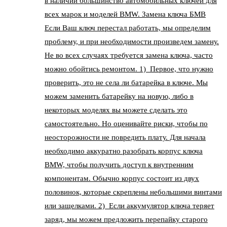
в наличии большинство автомобильных ключей для
всех марок и моделей BMW. Замена ключа БМВ
Если Ваш ключ перестал работать, мы определим
проблему, и при необходимости произведем замену.
Не во всех случаях требуется замена ключа, часто
можно обойтись ремонтом. 1) Первое, что нужно
проверить, это не села ли батарейка в ключе. Мы
можем заменить батарейку на новую, либо в
некоторых моделях вы можете сделать это
самостоятельно. Но оценивайте риски, чтобы по
неосторожности не повредить плату. Для начала
необходимо аккуратно разобрать корпус ключа
BMW, чтобы получить доступ к внутренним
компонентам. Обычно корпус состоит из двух
половинок, которые скреплены небольшими винтами
или защелками. 2) Если аккумулятор ключа теряет
заряд, мы можем предложить перепайку старого