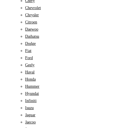
Chery
Chevrolet
Chrysler
Citroen
Daewoo
Daihatsu
Dodge
Fiat
Ford
Geely
Haval
Honda
Hummer
Hyundai
Infiniti
Isuzu
Jaguar
Jaecoo