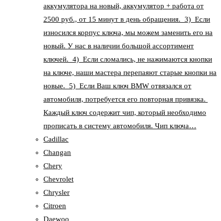
аккумулятора на новый, аккумулятор + работа от
2500 руб., от 15 минут в день обращения. 3) Если
износился корпус ключа, мы можем заменить его на
новый. У нас в наличии большой ассортимент
ключей. 4) Если сломались, не нажимаются кнопки
на ключе, наши мастера перепаяют старые кнопки на
новые. 5) Если Ваш ключ BMW отвязался от
автомобиля, потребуется его повторная привязка.
Каждый ключ содержит чип, который необходимо
прописать в систему автомобиля. Чип ключа…
Cadillac
Changan
Chery
Chevrolet
Chrysler
Citroen
Daewoo