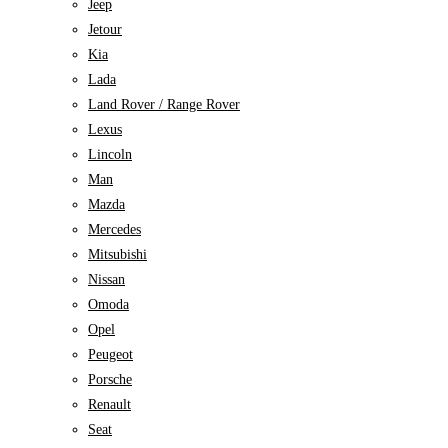
Jeep
Jetour
Kia
Lada
Land Rover / Range Rover
Lexus
Lincoln
Man
Mazda
Mercedes
Mitsubishi
Nissan
Omoda
Opel
Peugeot
Porsche
Renault
Seat