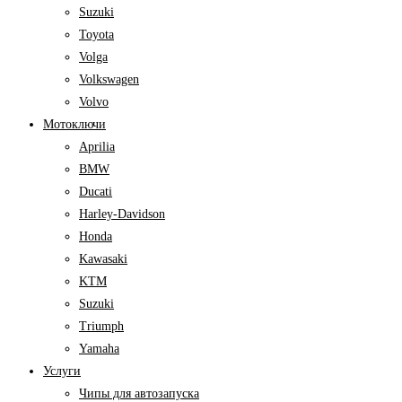
Suzuki
Toyota
Volga
Volkswagen
Volvo
Мотоключи
Aprilia
BMW
Ducati
Harley-Davidson
Honda
Kawasaki
KTM
Suzuki
Triumph
Yamaha
Услуги
Чипы для автозапуска