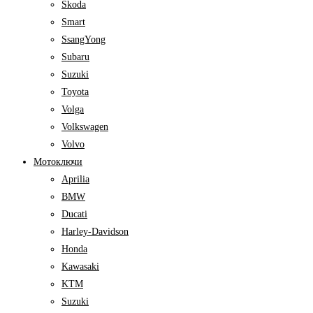
Skoda
Smart
SsangYong
Subaru
Suzuki
Toyota
Volga
Volkswagen
Volvo
Мотоключи
Aprilia
BMW
Ducati
Harley-Davidson
Honda
Kawasaki
KTM
Suzuki