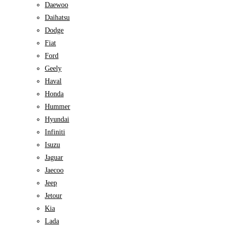
Daewoo
Daihatsu
Dodge
Fiat
Ford
Geely
Haval
Honda
Hummer
Hyundai
Infiniti
Isuzu
Jaguar
Jaecoo
Jeep
Jetour
Kia
Lada