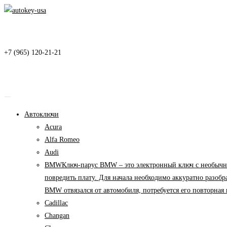
Перейти
к
содержимому
+7 (965) 120-21-21
Автоключи
Acura
Alfa Romeo
Audi
BMW
Ключ-парус BMW – это электронный ключ с необычны
повредить плату. Для начала необходимо аккуратно разоб
BMW отвязался от автомобиля, потребуется его повторна
Cadillac
Changan