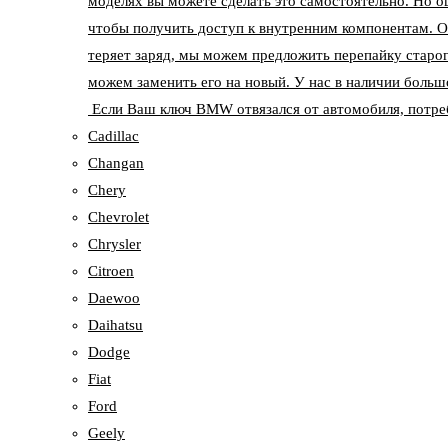
моделях вы можете сделать это самостоятельно. Но о
чтобы получить доступ к внутренним компонентам. О
теряет заряд, мы можем предложить перепайку старог
можем заменить его на новый. У нас в наличии больш
Если Ваш ключ BMW отвязался от автомобиля, потреб
Cadillac
Changan
Chery
Chevrolet
Chrysler
Citroen
Daewoo
Daihatsu
Dodge
Fiat
Ford
Geely