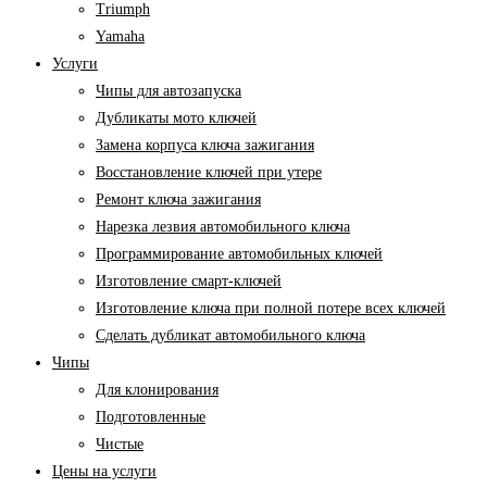
Triumph
Yamaha
Услуги
Чипы для автозапуска
Дубликаты мото ключей
Замена корпуса ключа зажигания
Восстановление ключей при утере
Ремонт ключа зажигания
Нарезка лезвия автомобильного ключа
Программирование автомобильных ключей
Изготовление смарт-ключей
Изготовление ключа при полной потере всех ключей
Cделать дубликат автомобильного ключа
Чипы
Для клонирования
Подготовленные
Чистые
Цены на услуги