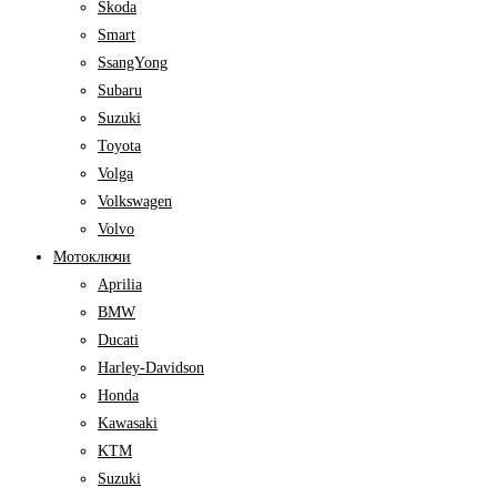
Skoda
Smart
SsangYong
Subaru
Suzuki
Toyota
Volga
Volkswagen
Volvo
Мотоключи
Aprilia
BMW
Ducati
Harley-Davidson
Honda
Kawasaki
KTM
Suzuki