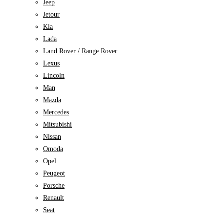
Jeep
Jetour
Kia
Lada
Land Rover / Range Rover
Lexus
Lincoln
Man
Mazda
Mercedes
Mitsubishi
Nissan
Omoda
Opel
Peugeot
Porsche
Renault
Seat