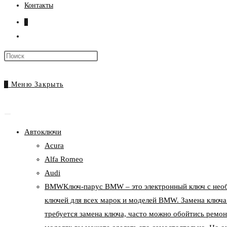
Контакты
0
Переключить
поиск
Нажмите
по
клавишу
веб-
Escape,
0
Меню
Закрыть
сайту
чтобы
закрыть
панель
Автоключи
поиска.
Acura
Alfa Romeo
Audi
BMW
Ключ-парус BMW – это электронный ключ с нео
ключей для всех марок и моделей BMW. Замена ключа
требуется замена ключа, часто можно обойтись ремон