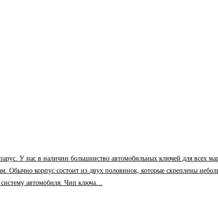
У нас в наличии большинство автомобильных ключей для всех марок и м
ам. Обычно корпус состоит из двух половинок, которые скреплены небол
в систему автомобиля. Чип ключа…