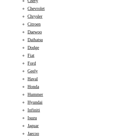
Chery
Chevrolet
Chrysler
Citroen
Daewoo
Daihatsu
Dodge
Fiat
Ford
Geely
Haval
Honda
Hummer
Hyundai
Infiniti
Isuzu
Jaguar
Jaecoo