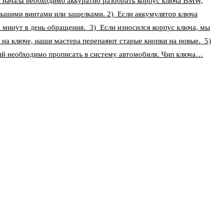
ля начала необходимо аккуратно разобрать корпус ключа BMW,
льшими винтами или защелками. 2) Если аккумулятор ключа
5 минут в день обращения. 3) Если износился корпус ключа, мы
 на ключе, наши мастера перепаяют старые кнопки на новые. 5)
ый необходимо прописать в систему автомобиля. Чип ключа…