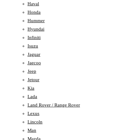
Haval
Honda
Hummer
Hyundai
Infiniti
Isuzu
Jaguar
Jaecoo
Jeep
Jetour
Kia
Lada
Land Rover / Range Rover
Lexus
Lincoln
Man
Mazda