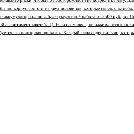
ценивайте риски, чтобы по неосторожности не повредить плату. Д
бычно корпус состоит из двух половинок, которые скреплены небо
о аккумулятора на новый, аккумулятор + работа от 2500 руб., от 1
ой ассортимент ключей. 4) Если сломались, не нажимаются кнопки
уется его повторная привязка. Каждый ключ содержит чип, котор