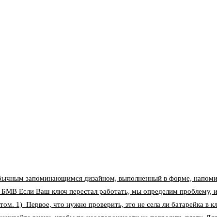
бычным запоминающимся дизайном, выполненный в форме, напоми
 БМВ Если Ваш ключ перестал работать, мы определим проблему, и
том. 1) Первое, что нужно проверить, это не села ли батарейка в 