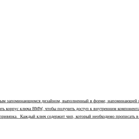
м запоминающимся дизайном, выполненный в форме, напоминающей парус. 
рать корпус ключа BMW, чтобы получить доступ к внутренним компонент
я привязка. Каждый ключ содержит чип, который необходимо прописать 