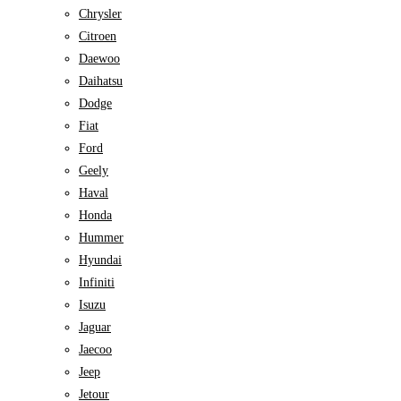
Chrysler
Citroen
Daewoo
Daihatsu
Dodge
Fiat
Ford
Geely
Haval
Honda
Hummer
Hyundai
Infiniti
Isuzu
Jaguar
Jaecoo
Jeep
Jetour