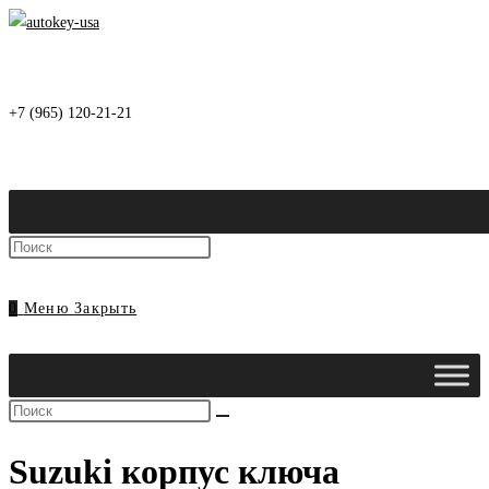
Перейти
к
содержимому
+7 (965) 120-21-21
Нажмите
клавишу
Escape,
0
Меню
Закрыть
чтобы
закрыть
панель
Поиск
поиска.
на
Suzuki корпус ключа
сайте