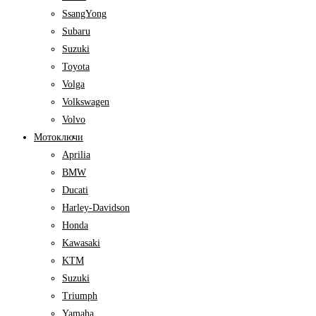
SsangYong
Subaru
Suzuki
Toyota
Volga
Volkswagen
Volvo
Мотоключи
Aprilia
BMW
Ducati
Harley-Davidson
Honda
Kawasaki
KTM
Suzuki
Triumph
Yamaha