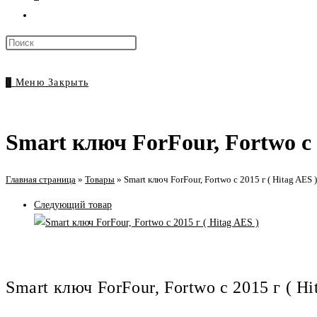
Переключить
поиск
Нажмите
по
клавишу
веб-
Escape,
0
Меню
Закрыть
сайту
чтобы
закрыть
панель
Smart ключ ForFour, Fortwo с 2
поиска.
Главная страница
»
Товары
»
Smart ключ ForFour, Fortwo с 2015 г ( Hitag AES )
Следующий товар
Smart ключ ForFour, Fortwo с 2015 г ( Hi