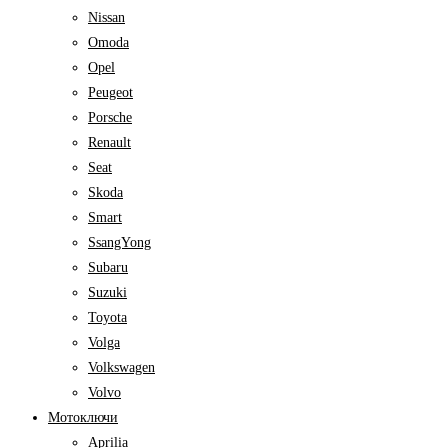
Nissan
Omoda
Opel
Peugeot
Porsche
Renault
Seat
Skoda
Smart
SsangYong
Subaru
Suzuki
Toyota
Volga
Volkswagen
Volvo
Мотоключи
Aprilia