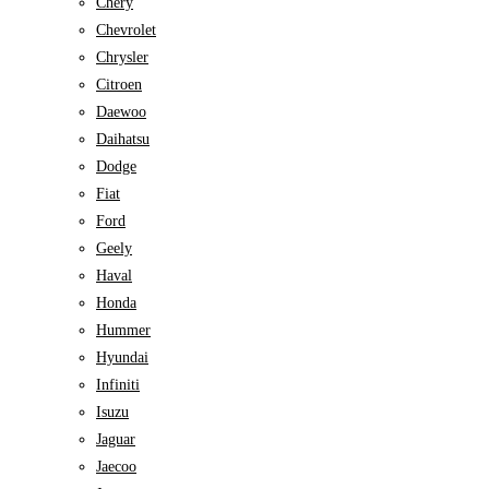
Chery
Chevrolet
Chrysler
Citroen
Daewoo
Daihatsu
Dodge
Fiat
Ford
Geely
Haval
Honda
Hummer
Hyundai
Infiniti
Isuzu
Jaguar
Jaecoo