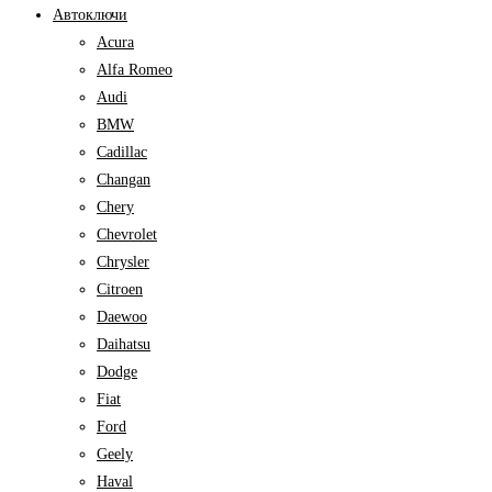
Автоключи
Acura
Alfa Romeo
Audi
BMW
Cadillac
Changan
Chery
Chevrolet
Chrysler
Citroen
Daewoo
Daihatsu
Dodge
Fiat
Ford
Geely
Haval