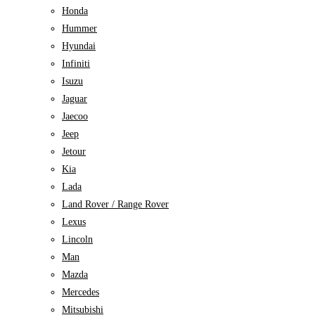
Honda
Hummer
Hyundai
Infiniti
Isuzu
Jaguar
Jaecoo
Jeep
Jetour
Kia
Lada
Land Rover / Range Rover
Lexus
Lincoln
Man
Mazda
Mercedes
Mitsubishi