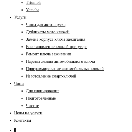
Triumph
Yamaha
Услуги
Чипы для автозапуска
Дубликаты мото ключей
Замена корпуса ключа зажигания
Восстановление ключей при утере
Ремонт ключа зажигания
Нарезка лезвия автомобильного ключа
Программирование автомобильных ключей
Изготовление смарт-ключей
Чипы
Для клонирования
Подготовленные
Чистые
Цены на услуги
Контакты
0