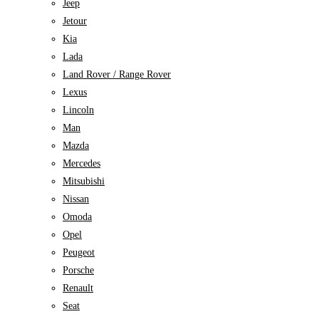
Jeep
Jetour
Kia
Lada
Land Rover / Range Rover
Lexus
Lincoln
Man
Mazda
Mercedes
Mitsubishi
Nissan
Omoda
Opel
Peugeot
Porsche
Renault
Seat