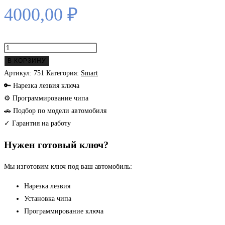
4000,00
₽
Количество
товара
В КОРЗИНУ
Smart
Артикул:
751
Категория:
Smart
ключ
🔑 Нарезка лезвия ключа
ForFour,
⚙ Программирование чипа
Fortwo
🚗 Подбор по модели автомобиля
с
✓ Гарантия на работу
2015
Нужен готовый ключ?
г
(
Мы изготовим ключ под ваш автомобиль:
Hitag
AES
Нарезка лезвия
)
Установка чипа
Программирование ключа