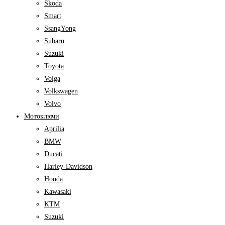
Skoda
Smart
SsangYong
Subaru
Suzuki
Toyota
Volga
Volkswagen
Volvo
Мотоключи
Aprilia
BMW
Ducati
Harley-Davidson
Honda
Kawasaki
KTM
Suzuki