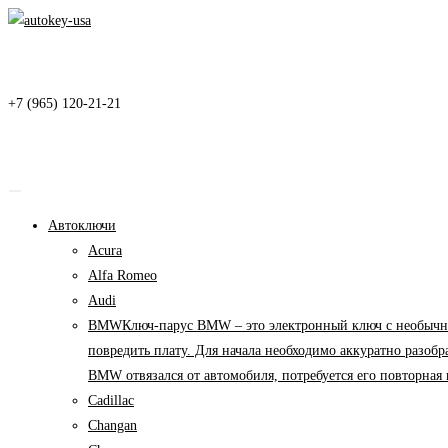
Перейти
к
содержимому
+7 (965) 120-21-21
Автоключи
Acura
Alfa Romeo
Audi
BMW
Ключ-парус BMW – это электронный ключ с необычны
повредить плату. Для начала необходимо аккуратно разоб
BMW отвязался от автомобиля, потребуется его повторна
Cadillac
Changan