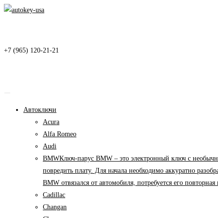
Перейти
к
содержимому
+7 (965) 120-21-21
Автоключи
Acura
Alfa Romeo
Audi
BMW
Ключ-парус BMW – это электронный ключ с необычны
повредить плату. Для начала необходимо аккуратно разоб
BMW отвязался от автомобиля, потребуется его повторна
Cadillac
Changan