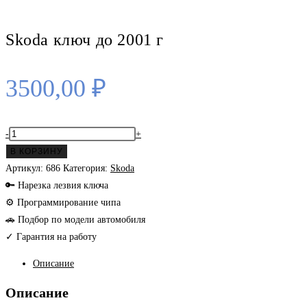
Skoda ключ до 2001 г
3500,00
₽
Количество
-
+
товара
В КОРЗИНУ
Skoda
Артикул:
686
Категория:
Skoda
ключ
🔑 Нарезка лезвия ключа
до
⚙ Программирование чипа
2001
🚗 Подбор по модели автомобиля
г
✓ Гарантия на работу
Описание
Описание