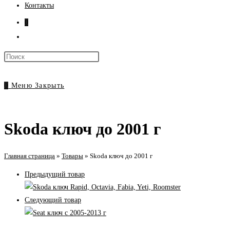
Контакты
0
Переключить
поиск
Нажмите
по
клавишу
веб-
Escape,
0
Меню
Закрыть
сайту
чтобы
закрыть
панель
Skoda ключ до 2001 г
поиска.
Главная страница
»
Товары
»
Skoda ключ до 2001 г
Предыдущий товар
Следующий товар