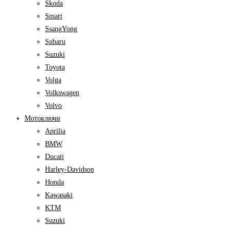
Skoda
Smart
SsangYong
Subaru
Suzuki
Toyota
Volga
Volkswagen
Volvo
Мотоключи
Aprilia
BMW
Ducati
Harley-Davidson
Honda
Kawasaki
KTM
Suzuki