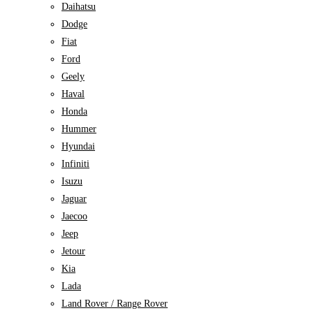
Daihatsu
Dodge
Fiat
Ford
Geely
Haval
Honda
Hummer
Hyundai
Infiniti
Isuzu
Jaguar
Jaecoo
Jeep
Jetour
Kia
Lada
Land Rover / Range Rover