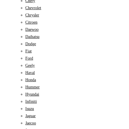
Chery
Chevrolet
Chrysler
Citroen
Daewoo
Daihatsu
Dodge
Fiat
Ford
Geely
Haval
Honda
Hummer
Hyundai
Infiniti
Isuzu
Jaguar
Jaecoo