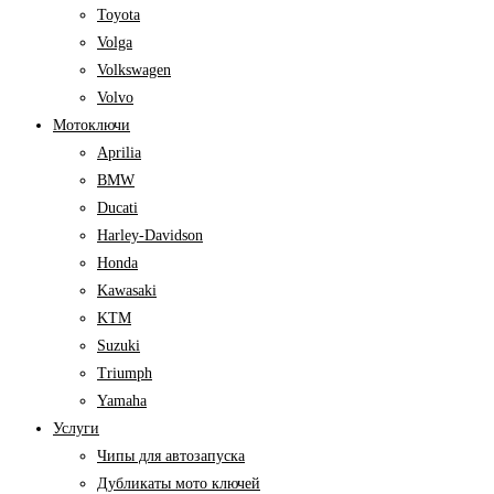
Toyota
Volga
Volkswagen
Volvo
Мотоключи
Aprilia
BMW
Ducati
Harley-Davidson
Honda
Kawasaki
KTM
Suzuki
Triumph
Yamaha
Услуги
Чипы для автозапуска
Дубликаты мото ключей