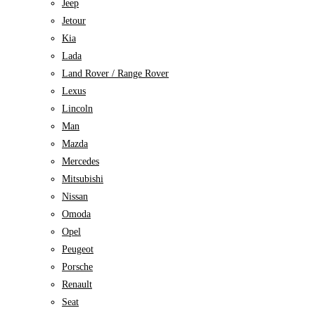
Jeep
Jetour
Kia
Lada
Land Rover / Range Rover
Lexus
Lincoln
Man
Mazda
Mercedes
Mitsubishi
Nissan
Omoda
Opel
Peugeot
Porsche
Renault
Seat