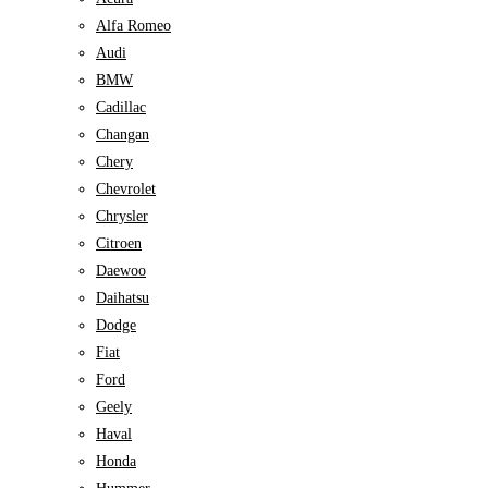
Alfa Romeo
Audi
BMW
Cadillac
Changan
Chery
Chevrolet
Chrysler
Citroen
Daewoo
Daihatsu
Dodge
Fiat
Ford
Geely
Haval
Honda