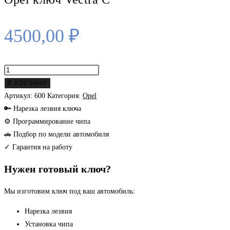
4500,00
₽
Количество
товара
В КОРЗИНУ
Opel
Артикул:
600
Категория:
Opel
ключ
🔑 Нарезка лезвия ключа
Vectra
⚙ Программирование чипа
C
🚗 Подбор по модели автомобиля
✓ Гарантия на работу
Нужен готовый ключ?
Мы изготовим ключ под ваш автомобиль:
Нарезка лезвия
Установка чипа