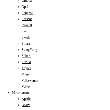
Omoda
Opel
Peugeot
Porsche
Renault
Seat
Skoda
Smart
SsangYong
Subaru
Suzuki
Toyota
Volga
Volkswagen
Volvo
Мотоключи
Aprilia
BMW