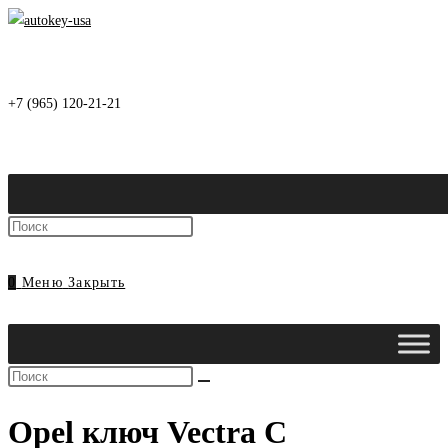
Перейти
к
содержимому
+7 (965) 120-21-21
Нажмите
клавишу
Escape,
0
Меню
Закрыть
чтобы
закрыть
панель
Поиск
поиска.
на
Opel ключ Vectra C
сайте