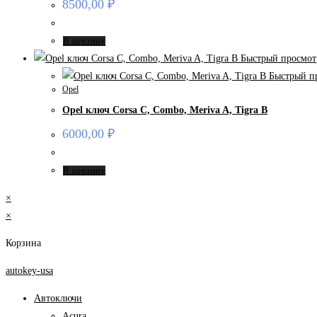
8500,00
₽
В корзину
Быстрый просмот
Быстрый п
Opel
Opel ключ Corsa C, Combo, Meriva A, Tigra B
6000,00
₽
В корзину
×
×
Корзина
autokey-usa
Автоключи
Acura