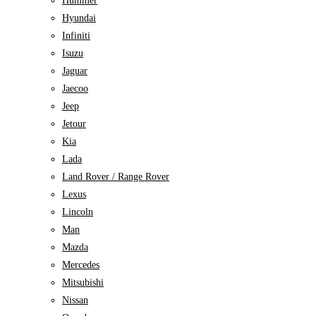
Hummer
Hyundai
Infiniti
Isuzu
Jaguar
Jaecoo
Jeep
Jetour
Kia
Lada
Land Rover / Range Rover
Lexus
Lincoln
Man
Mazda
Mercedes
Mitsubishi
Nissan