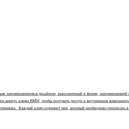
м запоминающимся дизайном, выполненный в форме, напоминающей парус. 
рать корпус ключа BMW, чтобы получить доступ к внутренним компонент
я привязка. Каждый ключ содержит чип, который необходимо прописать 