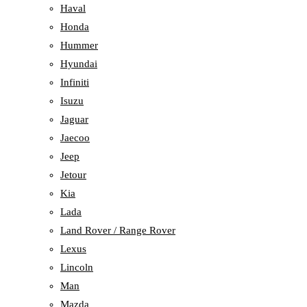
Haval
Honda
Hummer
Hyundai
Infiniti
Isuzu
Jaguar
Jaecoo
Jeep
Jetour
Kia
Lada
Land Rover / Range Rover
Lexus
Lincoln
Man
Mazda