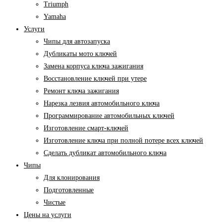
Triumph
Yamaha
Услуги
Чипы для автозапуска
Дубликаты мото ключей
Замена корпуса ключа зажигания
Восстановление ключей при утере
Ремонт ключа зажигания
Нарезка лезвия автомобильного ключа
Программирование автомобильных ключей
Изготовление смарт-ключей
Изготовление ключа при полной потере всех ключей
Cделать дубликат автомобильного ключа
Чипы
Для клонирования
Подготовленные
Чистые
Цены на услуги