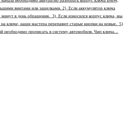
ля начала необходимо аккуратно разобрать корпус ключа BMW,
льшими винтами или защелками. 2) Если аккумулятор ключа
5 минут в день обращения. 3) Если износился корпус ключа, мы
 на ключе, наши мастера перепаяют старые кнопки на новые. 5)
ый необходимо прописать в систему автомобиля. Чип ключа…