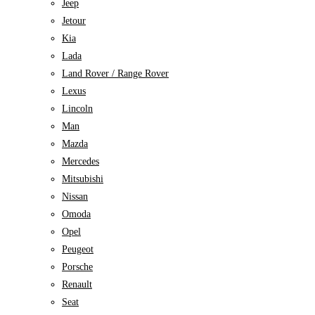
Jeep
Jetour
Kia
Lada
Land Rover / Range Rover
Lexus
Lincoln
Man
Mazda
Mercedes
Mitsubishi
Nissan
Omoda
Opel
Peugeot
Porsche
Renault
Seat