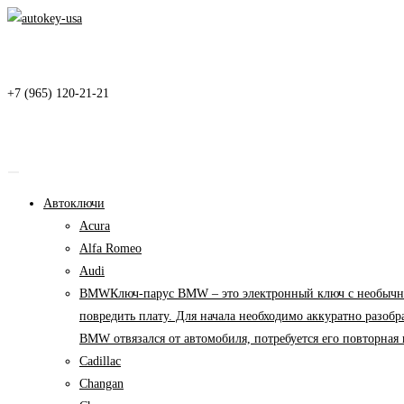
Перейти
к
содержимому
+7 (965) 120-21-21
Автоключи
Acura
Alfa Romeo
Audi
BMW
Ключ-парус BMW – это электронный ключ с необычны
повредить плату. Для начала необходимо аккуратно разоб
BMW отвязался от автомобиля, потребуется его повторна
Cadillac
Changan