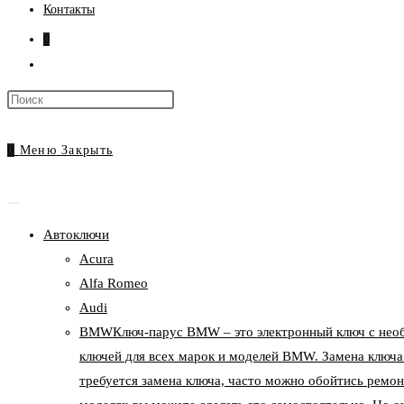
Контакты
0
Переключить
поиск
Нажмите
по
клавишу
веб-
Escape,
0
Меню
Закрыть
сайту
чтобы
закрыть
панель
Автоключи
поиска.
Acura
Alfa Romeo
Audi
BMW
Ключ-парус BMW – это электронный ключ с нео
ключей для всех марок и моделей BMW. Замена ключа
требуется замена ключа, часто можно обойтись ремон