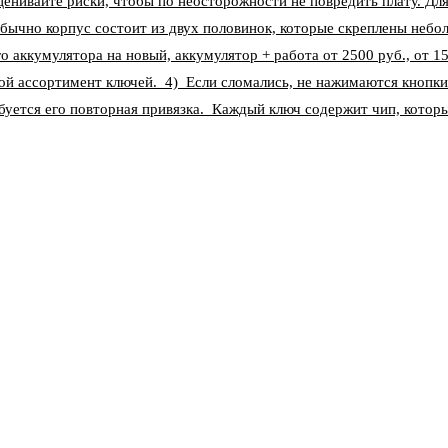
ценивайте риски, чтобы по неосторожности не повредить плату. Д
бычно корпус состоит из двух половинок, которые скреплены небо
о аккумулятора на новый, аккумулятор + работа от 2500 руб., от 1
ой ассортимент ключей. 4) Если сломались, не нажимаются кнопки
уется его повторная привязка. Каждый ключ содержит чип, котор