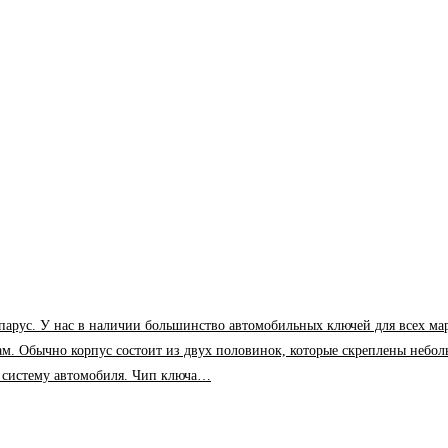
У нас в наличии большинство автомобильных ключей для всех марок и м
ам. Обычно корпус состоит из двух половинок, которые скреплены небол
в систему автомобиля. Чип ключа…