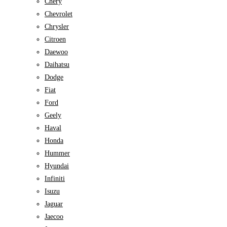
Chery
Chevrolet
Chrysler
Citroen
Daewoo
Daihatsu
Dodge
Fiat
Ford
Geely
Haval
Honda
Hummer
Hyundai
Infiniti
Isuzu
Jaguar
Jaecoo