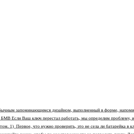
бычным запоминающимся дизайном, выполненный в форме, напоми
 БМВ Если Ваш ключ перестал работать, мы определим проблему, и
том. 1) Первое, что нужно проверить, это не села ли батарейка в 