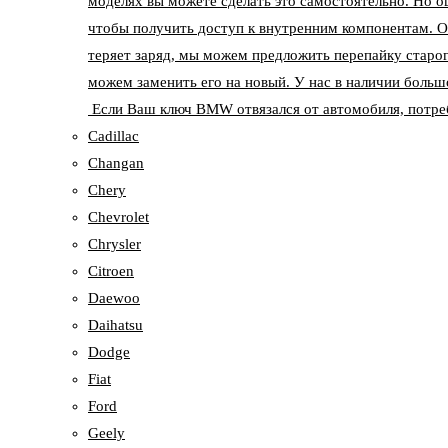
моделях вы можете сделать это самостоятельно. Но о
чтобы получить доступ к внутренним компонентам. О
теряет заряд, мы можем предложить перепайку старог
можем заменить его на новый. У нас в наличии больш
Если Ваш ключ BMW отвязался от автомобиля, потреб
Cadillac
Changan
Chery
Chevrolet
Chrysler
Citroen
Daewoo
Daihatsu
Dodge
Fiat
Ford
Geely