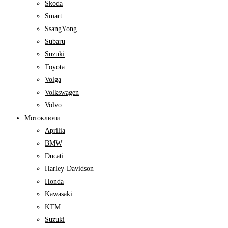
Skoda
Smart
SsangYong
Subaru
Suzuki
Toyota
Volga
Volkswagen
Volvo
Мотоключи
Aprilia
BMW
Ducati
Harley-Davidson
Honda
Kawasaki
KTM
Suzuki