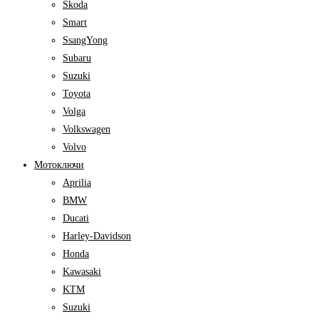
Skoda
Smart
SsangYong
Subaru
Suzuki
Toyota
Volga
Volkswagen
Volvo
Мотоключи
Aprilia
BMW
Ducati
Harley-Davidson
Honda
Kawasaki
KTM
Suzuki