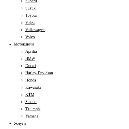
Subaru
Suzuki
Toyota
Volga
Volkswagen
Volvo
Мотоключи
Aprilia
BMW
Ducati
Harley-Davidson
Honda
Kawasaki
KTM
Suzuki
Triumph
Yamaha
Услуги