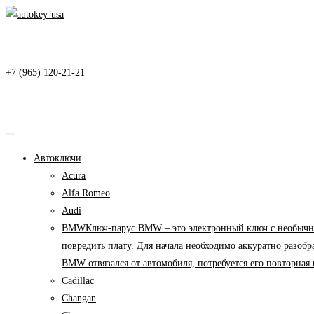
Перейти
к
содержимому
+7 (965) 120-21-21
Автоключи
Acura
Alfa Romeo
Audi
BMW
Ключ-парус BMW – это электронный ключ с необычны
повредить плату. Для начала необходимо аккуратно разоб
BMW отвязался от автомобиля, потребуется его повторна
Cadillac
Changan