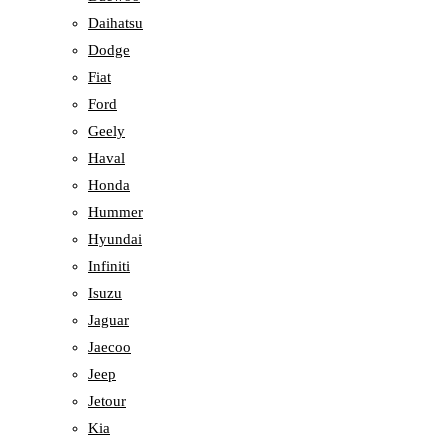
Daihatsu
Dodge
Fiat
Ford
Geely
Haval
Honda
Hummer
Hyundai
Infiniti
Isuzu
Jaguar
Jaecoo
Jeep
Jetour
Kia