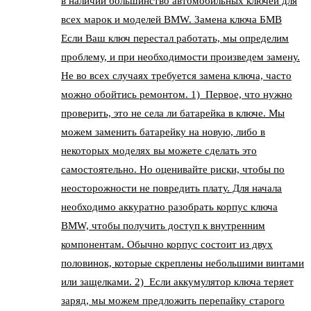
в наличии большинство автомобильных ключей для
всех марок и моделей BMW. Замена ключа БМВ
Если Ваш ключ перестал работать, мы определим
проблему, и при необходимости произведем замену.
Не во всех случаях требуется замена ключа, часто
можно обойтись ремонтом. 1) Первое, что нужно
проверить, это не села ли батарейка в ключе. Мы
можем заменить батарейку на новую, либо в
некоторых моделях вы можете сделать это
самостоятельно. Но оценивайте риски, чтобы по
неосторожности не повредить плату. Для начала
необходимо аккуратно разобрать корпус ключа
BMW, чтобы получить доступ к внутренним
компонентам. Обычно корпус состоит из двух
половинок, которые скреплены небольшими винтами
или защелками. 2) Если аккумулятор ключа теряет
заряд, мы можем предложить перепайку старого