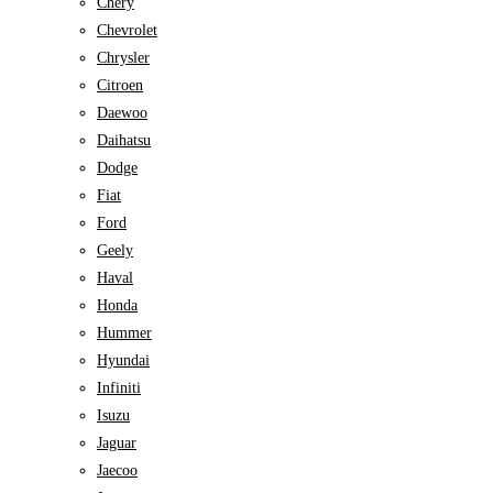
Chery
Chevrolet
Chrysler
Citroen
Daewoo
Daihatsu
Dodge
Fiat
Ford
Geely
Haval
Honda
Hummer
Hyundai
Infiniti
Isuzu
Jaguar
Jaecoo