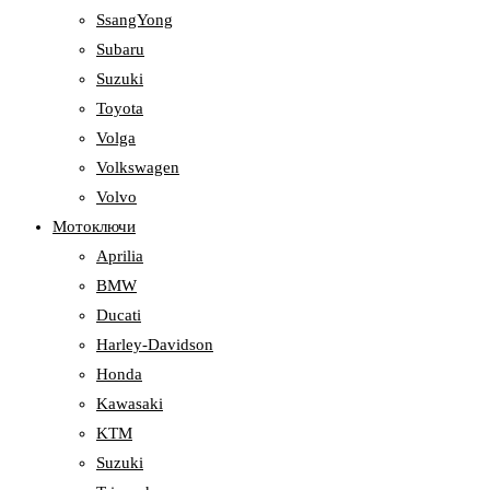
SsangYong
Subaru
Suzuki
Toyota
Volga
Volkswagen
Volvo
Мотоключи
Aprilia
BMW
Ducati
Harley-Davidson
Honda
Kawasaki
KTM
Suzuki