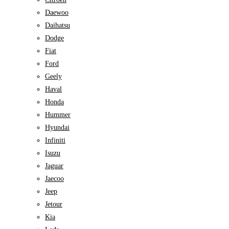
Daewoo
Daihatsu
Dodge
Fiat
Ford
Geely
Haval
Honda
Hummer
Hyundai
Infiniti
Isuzu
Jaguar
Jaecoo
Jeep
Jetour
Kia