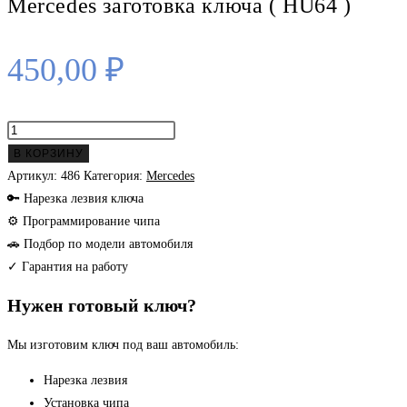
Mercedes заготовка ключа ( HU64 )
450,00
₽
Количество
товара
В КОРЗИНУ
Mercedes
Артикул:
486
Категория:
Mercedes
заготовка
🔑 Нарезка лезвия ключа
ключа
⚙ Программирование чипа
(
🚗 Подбор по модели автомобиля
HU64
✓ Гарантия на работу
)
Нужен готовый ключ?
Мы изготовим ключ под ваш автомобиль:
Нарезка лезвия
Установка чипа