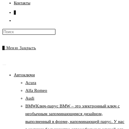
Контакты
0
Переключить
поиск
Нажмите
по
клавишу
веб-
Escape,
0
Меню
Закрыть
сайту
чтобы
закрыть
панель
Автоключи
поиска.
Acura
Alfa Romeo
Audi
BMW
Ключ-парус BMW – это электронный ключ с
необычным запоминающимся дизайном,
выполненный в форме, напоминающей парус. У нас