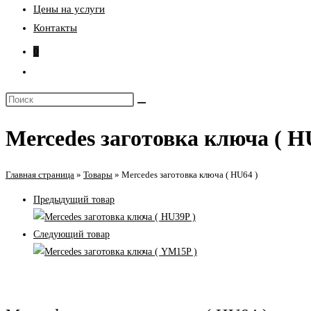
Цены на услуги
Контакты
0
Переключить
поиск
Поиск
по
на
веб-
Mercedes заготовка ключа ( H
сайте
сайту
Главная страница
»
Товары
»
Mercedes заготовка ключа ( HU64 )
Предыдущий товар
Следующий товар