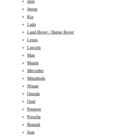
Jeep
Jetour
Kia
Lada
Land Rover / Range Rover
Lexus
Lincoln
Man
Mazda
Mercedes
Mitsubishi
Nissan
Omoda
Opel
Peugeot
Porsche
Renault
Seat