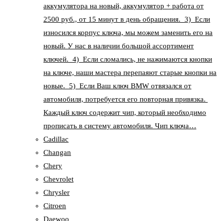
аккумулятора на новый, аккумулятор + работа от
2500 руб., от 15 минут в день обращения. 3) Если
износился корпус ключа, мы можем заменить его на
новый. У нас в наличии большой ассортимент
ключей. 4) Если сломались, не нажимаются кнопки
на ключе, наши мастера перепаяют старые кнопки на
новые. 5) Если Ваш ключ BMW отвязался от
автомобиля, потребуется его повторная привязка.
Каждый ключ содержит чип, который необходимо
прописать в систему автомобиля. Чип ключа…
Cadillac
Changan
Chery
Chevrolet
Chrysler
Citroen
Daewoo