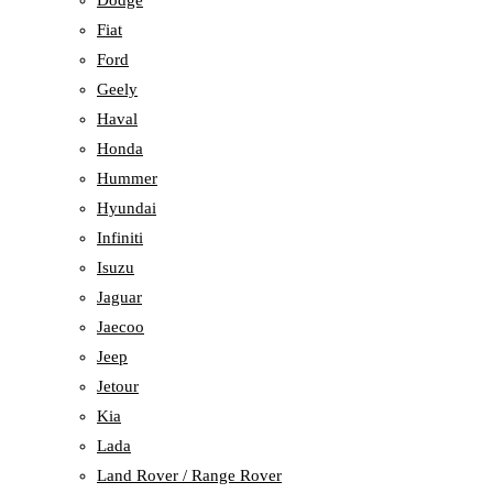
Dodge
Fiat
Ford
Geely
Haval
Honda
Hummer
Hyundai
Infiniti
Isuzu
Jaguar
Jaecoo
Jeep
Jetour
Kia
Lada
Land Rover / Range Rover