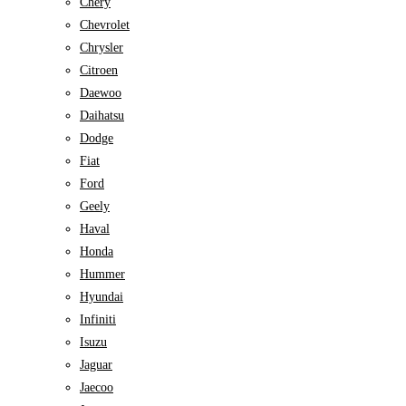
Chery
Chevrolet
Chrysler
Citroen
Daewoo
Daihatsu
Dodge
Fiat
Ford
Geely
Haval
Honda
Hummer
Hyundai
Infiniti
Isuzu
Jaguar
Jaecoo