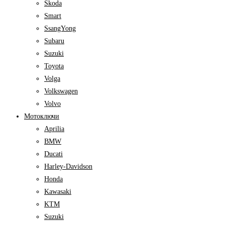
Skoda
Smart
SsangYong
Subaru
Suzuki
Toyota
Volga
Volkswagen
Volvo
Мотоключи
Aprilia
BMW
Ducati
Harley-Davidson
Honda
Kawasaki
KTM
Suzuki