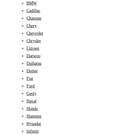
BMW
Cadillac
Changan
Chery
Chevrolet
Chrysler
Citroen
Daewoo
Daihatsu
Dodge
Fiat
Ford
Geely
Haval
Honda
Hummer
Hyundai
Infiniti