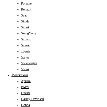
Porsche
Renault
Seat
Skoda
Smart
SsangYong
Subaru
Suzuki
Toyota
Volga
Volkswagen
Volvo
Мотоключи
Aprilia
BMW
Ducati
Harley-Davidson
Honda