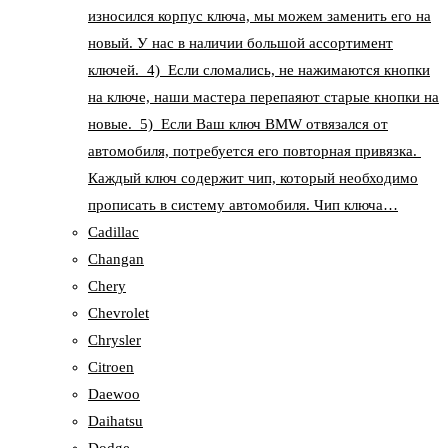
износился корпус ключа, мы можем заменить его на
новый. У нас в наличии большой ассортимент
ключей. 4) Если сломались, не нажимаются кнопки
на ключе, наши мастера перепаяют старые кнопки на
новые. 5) Если Ваш ключ BMW отвязался от
автомобиля, потребуется его повторная привязка.
Каждый ключ содержит чип, который необходимо
прописать в систему автомобиля. Чип ключа…
Cadillac
Changan
Chery
Chevrolet
Chrysler
Citroen
Daewoo
Daihatsu