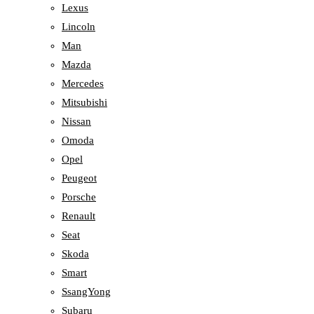
Lexus
Lincoln
Man
Mazda
Mercedes
Mitsubishi
Nissan
Omoda
Opel
Peugeot
Porsche
Renault
Seat
Skoda
Smart
SsangYong
Subaru