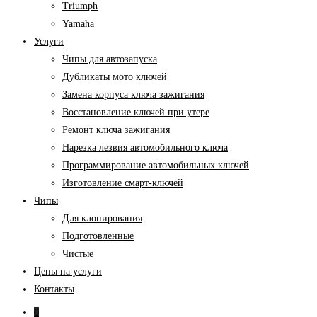
Triumph
Yamaha
Услуги
Чипы для автозапуска
Дубликаты мото ключей
Замена корпуса ключа зажигания
Восстановление ключей при утере
Ремонт ключа зажигания
Нарезка лезвия автомобильного ключа
Программирование автомобильных ключей
Изготовление смарт-ключей
Чипы
Для клонирования
Подготовленные
Чистые
Цены на услуги
Контакты
0