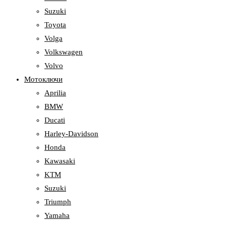
Suzuki
Toyota
Volga
Volkswagen
Volvo
Мотоключи
Aprilia
BMW
Ducati
Harley-Davidson
Honda
Kawasaki
KTM
Suzuki
Triumph
Yamaha