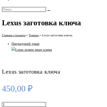
поиск
Поиск
по
на
веб-
Lexus заготовка ключа
сайте
сайту
Главная страница
»
Товары
»
Lexus заготовка ключа
Предыдущий товар
Lexus заготовка ключа
450,00
₽
Количество