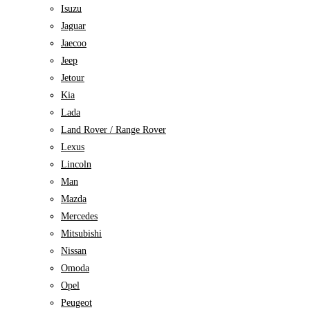
Isuzu
Jaguar
Jaecoo
Jeep
Jetour
Kia
Lada
Land Rover / Range Rover
Lexus
Lincoln
Man
Mazda
Mercedes
Mitsubishi
Nissan
Omoda
Opel
Peugeot