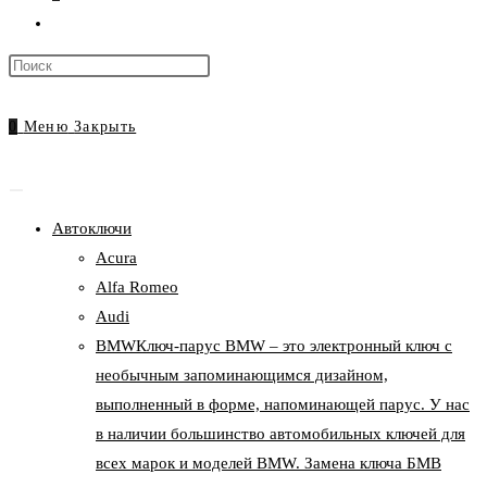
Переключить
поиск
Нажмите
по
клавишу
веб-
Escape,
0
Меню
Закрыть
сайту
чтобы
закрыть
панель
Автоключи
поиска.
Acura
Alfa Romeo
Audi
BMW
Ключ-парус BMW – это электронный ключ с
необычным запоминающимся дизайном,
выполненный в форме, напоминающей парус. У нас
в наличии большинство автомобильных ключей для
всех марок и моделей BMW. Замена ключа БМВ