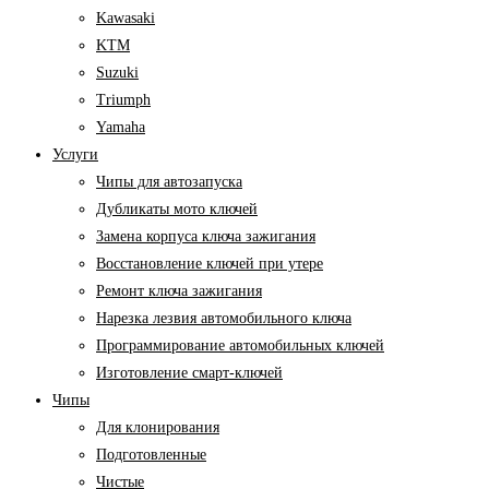
Kawasaki
KTM
Suzuki
Triumph
Yamaha
Услуги
Чипы для автозапуска
Дубликаты мото ключей
Замена корпуса ключа зажигания
Восстановление ключей при утере
Ремонт ключа зажигания
Нарезка лезвия автомобильного ключа
Программирование автомобильных ключей
Изготовление смарт-ключей
Чипы
Для клонирования
Подготовленные
Чистые