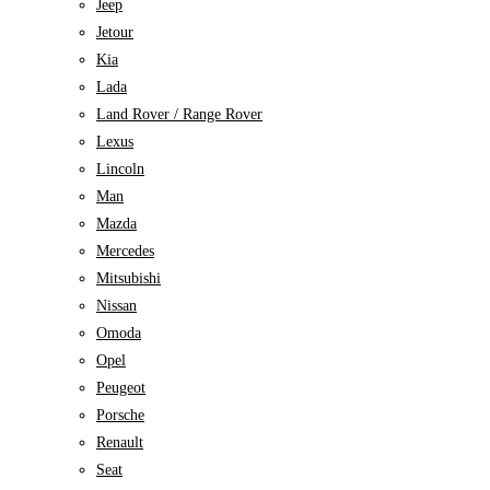
Jeep
Jetour
Kia
Lada
Land Rover / Range Rover
Lexus
Lincoln
Man
Mazda
Mercedes
Mitsubishi
Nissan
Omoda
Opel
Peugeot
Porsche
Renault
Seat