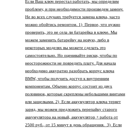
Если Ваш ключ перестал работать, мы определим
проблему, и при необходимости произведем замену.
Не во всех случаях требуется замена ключа, часто
можно обойтись ремонтом. 1) Первое, что нужно
проверить, это не села ли батарейка в ключе. Мы
можем заменить батарейку на новую, либо в
некоторых моделях вы можете сделать это
самостоятельно. Но оценивайте риски, чтобы по
неосторожности не повредить плату. Для начала
необходимо аккуратно разобрать корпус ключа
BMW, чтобы получить доступ к внутренним
компонентам. Обычно корпус состоит из двух
половинок, которые скреплены небольшими винтами
или защелками. 2) Если аккумулятор ключа теряет
заряд, мы можем предложить перепайку старого
аккумулятора на новый, аккумулятор + работа от
2500 руб., от 15 минут в день обращения. 3) Если