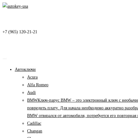
Перейти
к
содержимому
+7 (965) 120-21-21
Автоключи
Acura
Alfa Romeo
Audi
BMW
Ключ-парус BMW – это электронный ключ с необычны
повредить плату. Для начала необходимо аккуратно разоб
BMW отвязался от автомобиля, потребуется его повторна
Cadillac
Changan