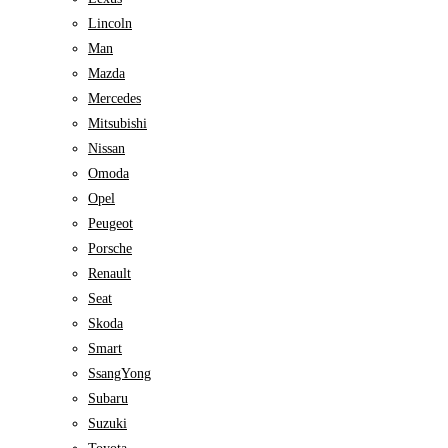
Lincoln
Man
Mazda
Mercedes
Mitsubishi
Nissan
Omoda
Opel
Peugeot
Porsche
Renault
Seat
Skoda
Smart
SsangYong
Subaru
Suzuki