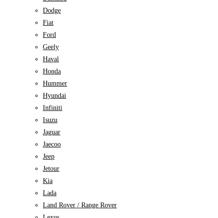
Dodge
Fiat
Ford
Geely
Haval
Honda
Hummer
Hyundai
Infiniti
Isuzu
Jaguar
Jaecoo
Jeep
Jetour
Kia
Lada
Land Rover / Range Rover
Lexus