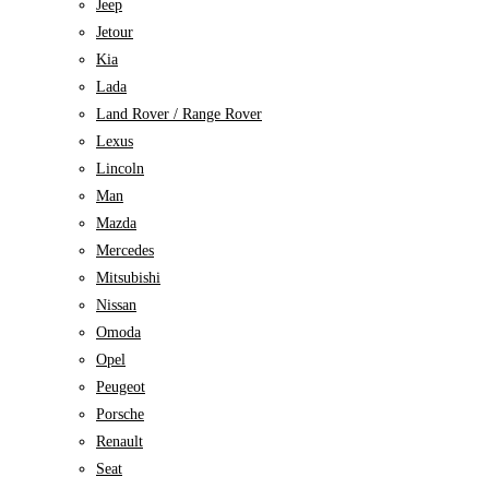
Jeep
Jetour
Kia
Lada
Land Rover / Range Rover
Lexus
Lincoln
Man
Mazda
Mercedes
Mitsubishi
Nissan
Omoda
Opel
Peugeot
Porsche
Renault
Seat