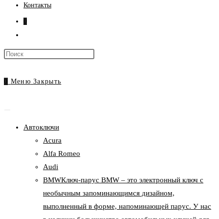
Контакты
0
Переключить
поиск
Нажмите
по
клавишу
веб-
Escape,
0
Меню
Закрыть
сайту
чтобы
закрыть
панель
Автоключи
поиска.
Acura
Alfa Romeo
Audi
BMW
Ключ-парус BMW – это электронный ключ с
необычным запоминающимся дизайном,
выполненный в форме, напоминающей парус. У нас