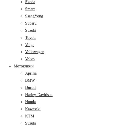
Skoda
Smart
SsangYong
Subaru
Suzuki
Toyota
Volga
Volkswagen
Volvo
Мотоключи
Aprilia
BMW
Ducati
Harley-Davidson
Honda
Kawasaki
KTM
Suzuki