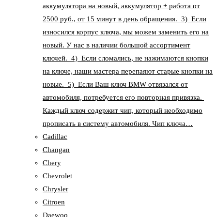
аккумулятора на новый, аккумулятор + работа от
2500 руб., от 15 минут в день обращения. 3) Если
износился корпус ключа, мы можем заменить его на
новый. У нас в наличии большой ассортимент
ключей. 4) Если сломались, не нажимаются кнопки
на ключе, наши мастера перепаяют старые кнопки на
новые. 5) Если Ваш ключ BMW отвязался от
автомобиля, потребуется его повторная привязка.
Каждый ключ содержит чип, который необходимо
прописать в систему автомобиля. Чип ключа…
Cadillac
Changan
Chery
Chevrolet
Chrysler
Citroen
Daewoo