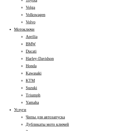
Toyota
Volga
Volkswagen
Volvo
Мотоключи
Aprilia
BMW
Ducati
Harley-Davidson
Honda
Kawasaki
KTM
Suzuki
Triumph
Yamaha
Услуги
Чипы для автозапуска
Дубликаты мото ключей