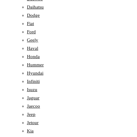
Daihatsu
Dodge
Fiat
Ford
Geely
Haval
Honda
Hummer
Hyundai
Infiniti
Isuzu
Jaguar
Jaecoo
Jeep
Jetour
Kia