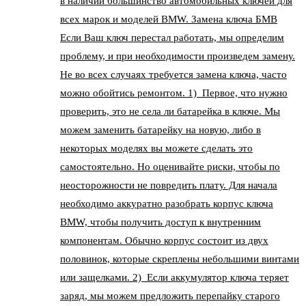
в наличии большинство автомобильных ключей для
всех марок и моделей BMW. Замена ключа БМВ
Если Ваш ключ перестал работать, мы определим
проблему, и при необходимости произведем замену.
Не во всех случаях требуется замена ключа, часто
можно обойтись ремонтом. 1) Первое, что нужно
проверить, это не села ли батарейка в ключе. Мы
можем заменить батарейку на новую, либо в
некоторых моделях вы можете сделать это
самостоятельно. Но оценивайте риски, чтобы по
неосторожности не повредить плату. Для начала
необходимо аккуратно разобрать корпус ключа
BMW, чтобы получить доступ к внутренним
компонентам. Обычно корпус состоит из двух
половинок, которые скреплены небольшими винтами
или защелками. 2) Если аккумулятор ключа теряет
заряд, мы можем предложить перепайку старого