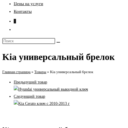
Цены на услуги
Контакты
0
Переключить
поиск
Поиск
по
на
веб-
Kia универсальный брелок
сайте
сайту
Главная страница
»
Товары
»
Kia универсальный брелок
Предыдущий товар
Следующий товар