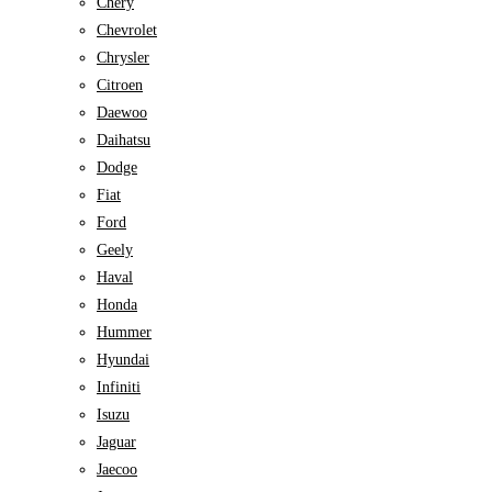
Chery
Chevrolet
Chrysler
Citroen
Daewoo
Daihatsu
Dodge
Fiat
Ford
Geely
Haval
Honda
Hummer
Hyundai
Infiniti
Isuzu
Jaguar
Jaecoo