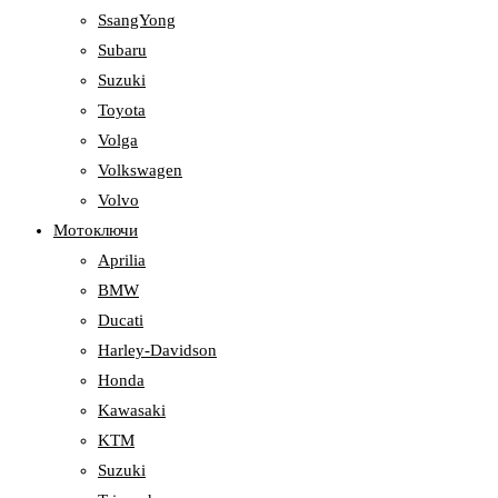
SsangYong
Subaru
Suzuki
Toyota
Volga
Volkswagen
Volvo
Мотоключи
Aprilia
BMW
Ducati
Harley-Davidson
Honda
Kawasaki
KTM
Suzuki