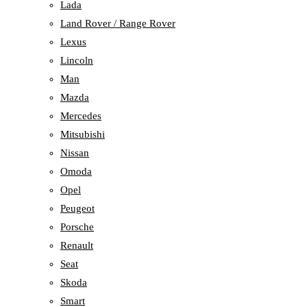
Lada
Land Rover / Range Rover
Lexus
Lincoln
Man
Mazda
Mercedes
Mitsubishi
Nissan
Omoda
Opel
Peugeot
Porsche
Renault
Seat
Skoda
Smart