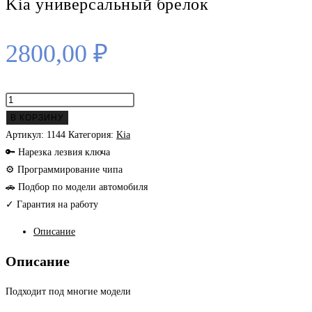
Kia универсальный брелок
2800,00
₽
Количество
товара
В КОРЗИНУ
Kia
Артикул:
1144
Категория:
Kia
универсальный
🔑 Нарезка лезвия ключа
брелок
⚙ Программирование чипа
🚗 Подбор по модели автомобиля
✓ Гарантия на работу
Описание
Описание
Подходит под многие модели