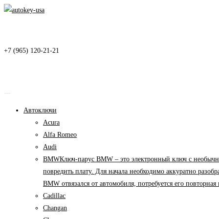
Перейти
к
содержимому
+7 (965) 120-21-21
Автоключи
Acura
Alfa Romeo
Audi
BMW
Ключ-парус BMW – это электронный ключ с необычны
повредить плату. Для начала необходимо аккуратно разоб
BMW отвязался от автомобиля, потребуется его повторна
Cadillac
Changan