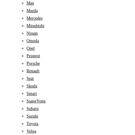
Man
Mazda
Mercedes
Mitsubishi
Nissan
Omoda
Opel
Peugeot
Porsche
Renault
Seat
Skoda
Smart
SsangYong
Subaru
Suzuki
Toyota
Volga