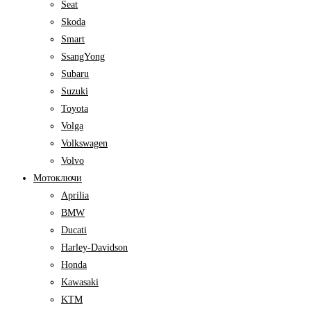
Seat
Skoda
Smart
SsangYong
Subaru
Suzuki
Toyota
Volga
Volkswagen
Volvo
Мотоключи
Aprilia
BMW
Ducati
Harley-Davidson
Honda
Kawasaki
KTM