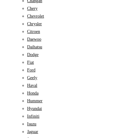
Changan
Chery
Chevrolet
Chrysler
Citroen
Daewoo
Daihatsu
Dodge
Fiat
Ford
Geely
Haval
Honda
Hummer
Hyundai
Infiniti
Isuzu
Jaguar