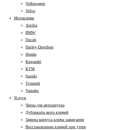
Volkswagen
Volvo
Мотоключи
Aprilia
BMW
Ducati
Harley-Davidson
Honda
Kawasaki
KTM
Suzuki
Triumph
Yamaha
Услуги
Чипы для автозапуска
Дубликаты мото ключей
Замена корпуса ключа зажигания
Восстановление ключей при утере