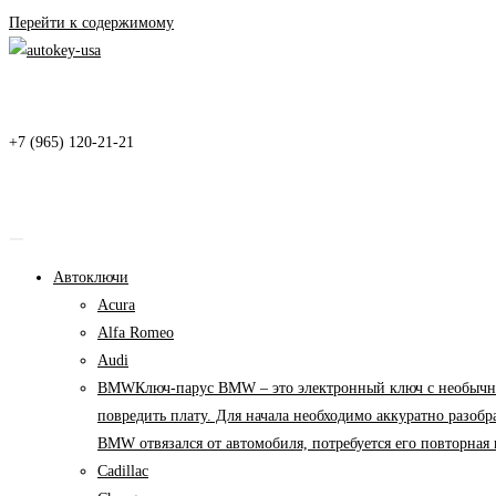
Перейти к содержимому
+7 (965) 120-21-21
Автоключи
Acura
Alfa Romeo
Audi
BMW
Ключ-парус BMW – это электронный ключ с необычны
повредить плату. Для начала необходимо аккуратно разоб
BMW отвязался от автомобиля, потребуется его повторна
Cadillac