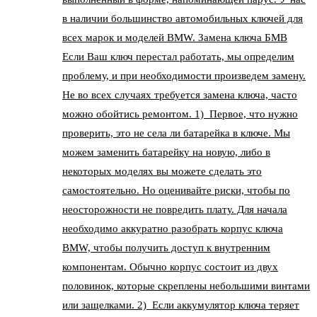
в наличии большинство автомобильных ключей для
всех марок и моделей BMW. Замена ключа БМВ
Если Ваш ключ перестал работать, мы определим
проблему, и при необходимости произведем замену.
Не во всех случаях требуется замена ключа, часто
можно обойтись ремонтом. 1) Первое, что нужно
проверить, это не села ли батарейка в ключе. Мы
можем заменить батарейку на новую, либо в
некоторых моделях вы можете сделать это
самостоятельно. Но оценивайте риски, чтобы по
неосторожности не повредить плату. Для начала
необходимо аккуратно разобрать корпус ключа
BMW, чтобы получить доступ к внутренним
компонентам. Обычно корпус состоит из двух
половинок, которые скреплены небольшими винтами
или защелками. 2) Если аккумулятор ключа теряет