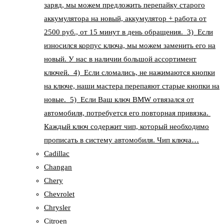
заряд, мы можем предложить перепайку старого
аккумулятора на новый, аккумулятор + работа от
2500 руб., от 15 минут в день обращения. 3) Если
износился корпус ключа, мы можем заменить его на
новый. У нас в наличии большой ассортимент
ключей. 4) Если сломались, не нажимаются кнопки
на ключе, наши мастера перепаяют старые кнопки на
новые. 5) Если Ваш ключ BMW отвязался от
автомобиля, потребуется его повторная привязка.
Каждый ключ содержит чип, который необходимо
прописать в систему автомобиля. Чип ключа…
Cadillac
Changan
Chery
Chevrolet
Chrysler
Citroen