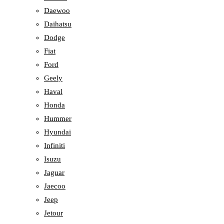
Daewoo
Daihatsu
Dodge
Fiat
Ford
Geely
Haval
Honda
Hummer
Hyundai
Infiniti
Isuzu
Jaguar
Jaecoo
Jeep
Jetour