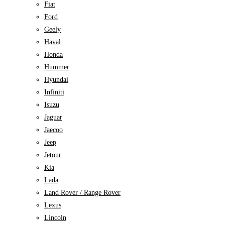
Fiat
Ford
Geely
Haval
Honda
Hummer
Hyundai
Infiniti
Isuzu
Jaguar
Jaecoo
Jeep
Jetour
Kia
Lada
Land Rover / Range Rover
Lexus
Lincoln