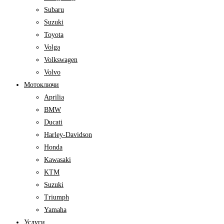
Subaru
Suzuki
Toyota
Volga
Volkswagen
Volvo
Мотоключи
Aprilia
BMW
Ducati
Harley-Davidson
Honda
Kawasaki
KTM
Suzuki
Triumph
Yamaha
Услуги