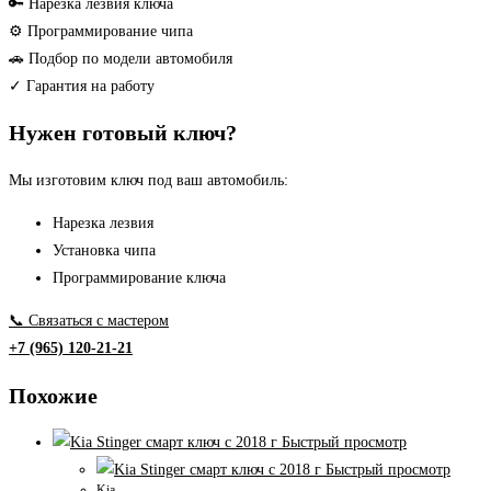
Sportage
🔑 Нарезка лезвия ключа
ключ
⚙ Программирование чипа
с
🚗 Подбор по модели автомобиля
2010-
✓ Гарантия на работу
2013
Нужен готовый ключ?
г
Мы изготовим ключ под ваш автомобиль:
Нарезка лезвия
Установка чипа
Программирование ключа
📞 Связаться с мастером
+7 (965) 120-21-21
Похожие
Быстрый просмотр
Быстрый просмотр
Kia