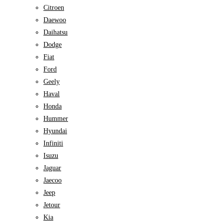
Citroen
Daewoo
Daihatsu
Dodge
Fiat
Ford
Geely
Haval
Honda
Hummer
Hyundai
Infiniti
Isuzu
Jaguar
Jaecoo
Jeep
Jetour
Kia