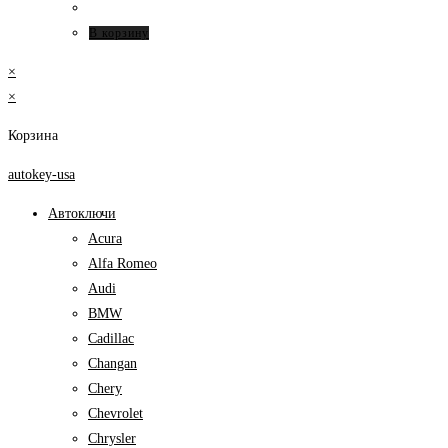
В корзину
×
×
Корзина
autokey-usa
Автоключи
Acura
Alfa Romeo
Audi
BMW
Cadillac
Changan
Chery
Chevrolet
Chrysler