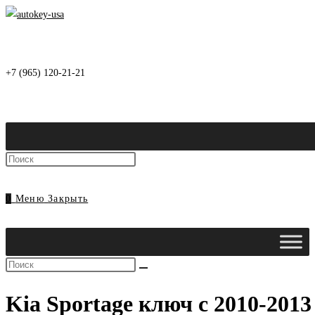
Перейти
к
содержимому
+7 (965) 120-21-21
Нажмите
клавишу
Escape,
0
Меню
Закрыть
чтобы
закрыть
панель
Поиск
поиска.
на
Kia Sportage ключ с 2010-2013
сайте