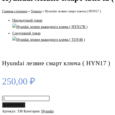
Главная страница
»
Товары
»
Hyundai лезвие смарт ключа ( HYN17 )
Предыдущий товар
Следующий товар
Hyundai лезвие смарт ключа ( HYN17 )
250,00
₽
Количество
товара
В КОРЗИНУ
Hyundai
Артикул:
338
Категория:
Hyundai