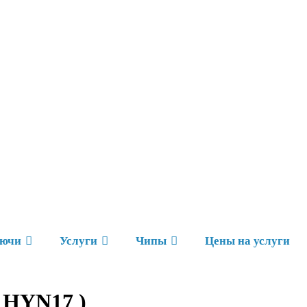
ючи
Услуги
Чипы
Цены на услуги
( HYN17 )