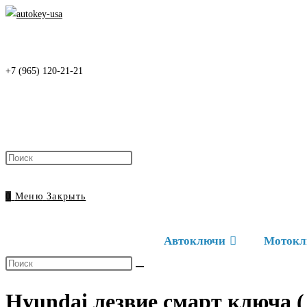
Перейти
к
содержимому
+7 (965) 120-21-21
Нажмите
клавишу
Escape,
0
Меню
Закрыть
чтобы
закрыть
Автоключи
Мотокл
панель
поиска.
Поиск
на
Hyundai лезвие смарт ключа 
сайте