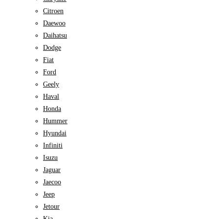
Citroen
Daewoo
Daihatsu
Dodge
Fiat
Ford
Geely
Haval
Honda
Hummer
Hyundai
Infiniti
Isuzu
Jaguar
Jaecoo
Jeep
Jetour
Kia