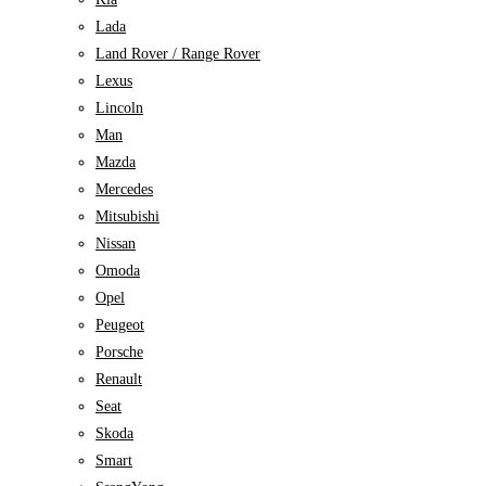
Lada
Land Rover / Range Rover
Lexus
Lincoln
Man
Mazda
Mercedes
Mitsubishi
Nissan
Omoda
Opel
Peugeot
Porsche
Renault
Seat
Skoda
Smart