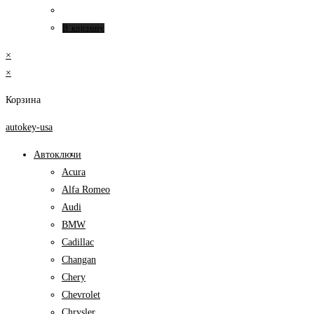
В корзину
×
×
Корзина
autokey-usa
Автоключи
Acura
Alfa Romeo
Audi
BMW
Cadillac
Changan
Chery
Chevrolet
Chrysler