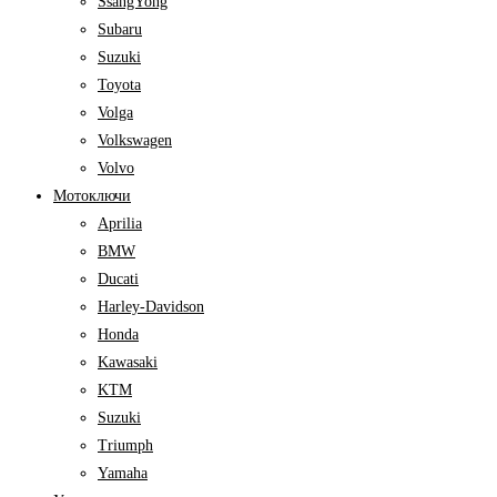
SsangYong
Subaru
Suzuki
Toyota
Volga
Volkswagen
Volvo
Мотоключи
Aprilia
BMW
Ducati
Harley-Davidson
Honda
Kawasaki
KTM
Suzuki
Triumph
Yamaha