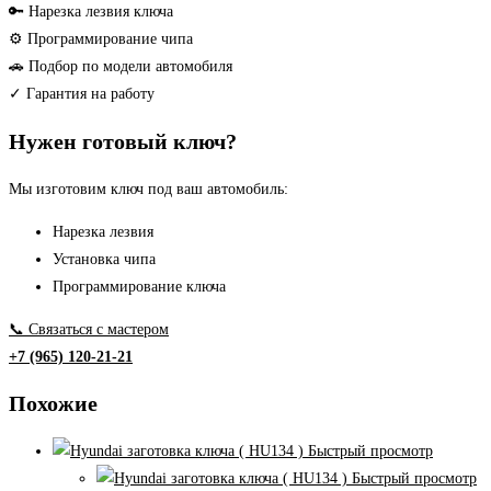
лезвие
🔑 Нарезка лезвия ключа
смарт
⚙ Программирование чипа
ключа
🚗 Подбор по модели автомобиля
(
✓ Гарантия на работу
HYN17
Нужен готовый ключ?
)
Мы изготовим ключ под ваш автомобиль:
Нарезка лезвия
Установка чипа
Программирование ключа
📞 Связаться с мастером
+7 (965) 120-21-21
Похожие
Быстрый просмотр
Быстрый просмотр