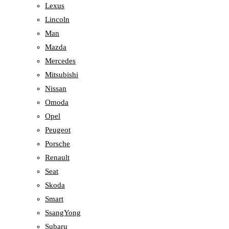
Lexus
Lincoln
Man
Mazda
Mercedes
Mitsubishi
Nissan
Omoda
Opel
Peugeot
Porsche
Renault
Seat
Skoda
Smart
SsangYong
Subaru