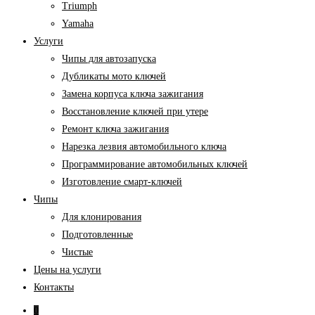
Triumph
Yamaha
Услуги
Чипы для автозапуска
Дубликаты мото ключей
Замена корпуса ключа зажигания
Восстановление ключей при утере
Ремонт ключа зажигания
Нарезка лезвия автомобильного ключа
Программирование автомобильных ключей
Изготовление смарт-ключей
Чипы
Для клонирования
Подготовленные
Чистые
Цены на услуги
Контакты
0