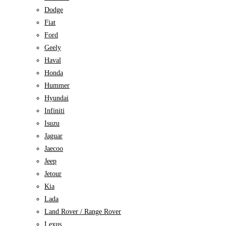
Dodge
Fiat
Ford
Geely
Haval
Honda
Hummer
Hyundai
Infiniti
Isuzu
Jaguar
Jaecoo
Jeep
Jetour
Kia
Lada
Land Rover / Range Rover
Lexus