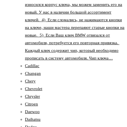
износился корпус ключа, мы можем заменить его на
новый. У нас в наличии большой ассортимент
ключей. 4) Если сломались, не нажимаются кнопки
на ключе, наши мастера перепаяют старые кнопки на
новые. 5) Если Ваш ключ BMW отвязался от
автомобиля, потребуется его повторная привязка.
Каждый ключ содержит чип, который необходимо
прописать в систему автомобиля. Чип ключа…
Cadillac
Changan
Chery
Chevrolet
Chrysler
Citroen
Daewoo
Daihatsu