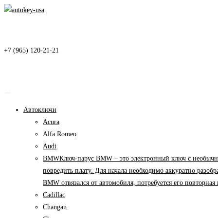
Перейти
к
содержимому
+7 (965) 120-21-21
Автоключи
Acura
Alfa Romeo
Audi
BMW
Ключ-парус BMW – это электронный ключ с необычны
повредить плату. Для начала необходимо аккуратно разоб
BMW отвязался от автомобиля, потребуется его повторна
Cadillac
Changan