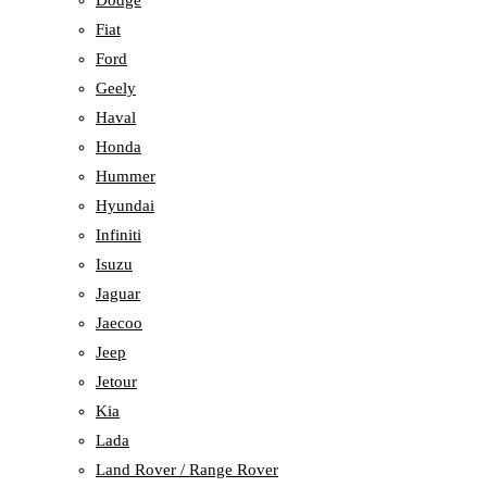
Dodge
Fiat
Ford
Geely
Haval
Honda
Hummer
Hyundai
Infiniti
Isuzu
Jaguar
Jaecoo
Jeep
Jetour
Kia
Lada
Land Rover / Range Rover