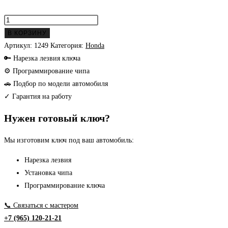
Количество
товара
В КОРЗИНУ
Honda
Артикул:
1249
Категория:
Honda
Civic
🔑 Нарезка лезвия ключа
смарт
⚙ Программирование чипа
ключ
🚗 Подбор по модели автомобиля
2008-
✓ Гарантия на работу
2012
Нужен готовый ключ?
г
Мы изготовим ключ под ваш автомобиль:
Нарезка лезвия
Установка чипа
Программирование ключа
📞 Связаться с мастером
+7 (965) 120-21-21