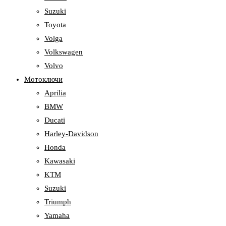
Suzuki
Toyota
Volga
Volkswagen
Volvo
Мотоключи
Aprilia
BMW
Ducati
Harley-Davidson
Honda
Kawasaki
KTM
Suzuki
Triumph
Yamaha