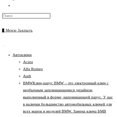
Переключить
поиск
Нажмите
по
клавишу
веб-
Escape,
0
Меню
Закрыть
сайту
чтобы
закрыть
панель
Автоключи
поиска.
Acura
Alfa Romeo
Audi
BMW
Ключ-парус BMW – это электронный ключ с
необычным запоминающимся дизайном,
выполненный в форме, напоминающей парус. У нас
в наличии большинство автомобильных ключей для
всех марок и моделей BMW. Замена ключа БМВ