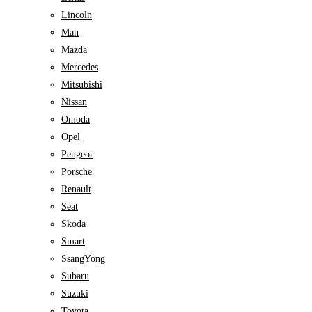
Lincoln
Man
Mazda
Mercedes
Mitsubishi
Nissan
Omoda
Opel
Peugeot
Porsche
Renault
Seat
Skoda
Smart
SsangYong
Subaru
Suzuki
Toyota