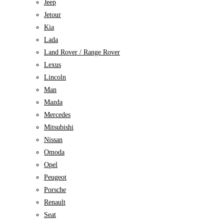
Jeep
Jetour
Kia
Lada
Land Rover / Range Rover
Lexus
Lincoln
Man
Mazda
Mercedes
Mitsubishi
Nissan
Omoda
Opel
Peugeot
Porsche
Renault
Seat