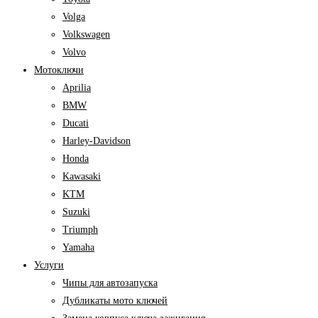
Volga
Volkswagen
Volvo
Мотоключи
Aprilia
BMW
Ducati
Harley-Davidson
Honda
Kawasaki
KTM
Suzuki
Triumph
Yamaha
Услуги
Чипы для автозапуска
Дубликаты мото ключей