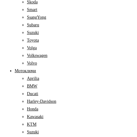
Skoda
Smart
SsangYong
Subaru
Suzuki
Toyota
Volga
Volkswagen
Volvo
Мотоключи
Aprilia
BMW
Ducati
Harley-Davidson
Honda
Kawasaki
KTM
Suzuki