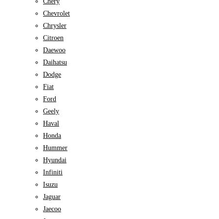
Chery
Chevrolet
Chrysler
Citroen
Daewoo
Daihatsu
Dodge
Fiat
Ford
Geely
Haval
Honda
Hummer
Hyundai
Infiniti
Isuzu
Jaguar
Jaecoo