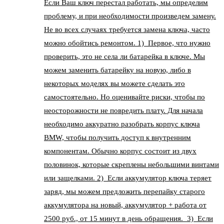
Если Ваш ключ перестал работать, мы определим
проблему, и при необходимости произведем замену.
Не во всех случаях требуется замена ключа, часто
можно обойтись ремонтом. 1) Первое, что нужно
проверить, это не села ли батарейка в ключе. Мы
можем заменить батарейку на новую, либо в
некоторых моделях вы можете сделать это
самостоятельно. Но оценивайте риски, чтобы по
неосторожности не повредить плату. Для начала
необходимо аккуратно разобрать корпус ключа
BMW, чтобы получить доступ к внутренним
компонентам. Обычно корпус состоит из двух
половинок, которые скреплены небольшими винтами
или защелками. 2) Если аккумулятор ключа теряет
заряд, мы можем предложить перепайку старого
аккумулятора на новый, аккумулятор + работа от
2500 руб., от 15 минут в день обращения. 3) Если