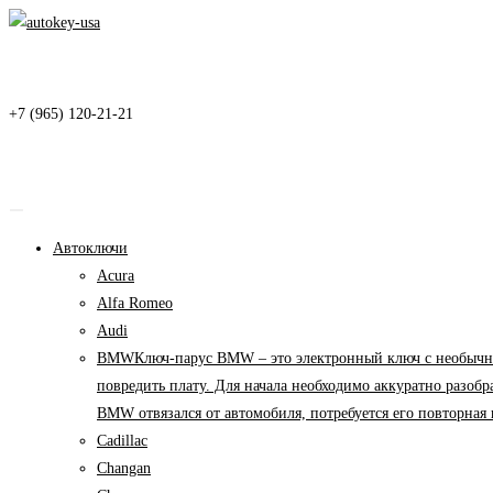
Перейти
к
содержимому
+7 (965) 120-21-21
Автоключи
Acura
Alfa Romeo
Audi
BMW
Ключ-парус BMW – это электронный ключ с необычны
повредить плату. Для начала необходимо аккуратно разоб
BMW отвязался от автомобиля, потребуется его повторна
Cadillac
Changan