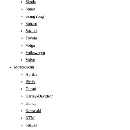
Skoda
Smart
SsangYong
Subaru
Suzuki
Toyota
Volga
Volkswagen
Volvo
Мотоключи
Aprilia
BMW
Ducati
Harley-Davidson
Honda
Kawasaki
KTM
Suzuki