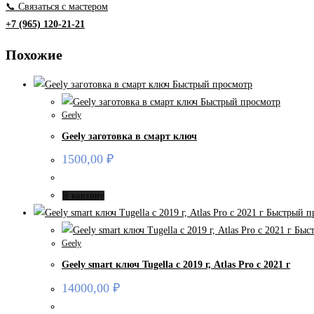
📞 Связаться с мастером
+7 (965) 120-21-21
Похожие
Быстрый просмотр
Быстрый просмотр
Geely
Geely заготовка в смарт ключ
1500,00
₽
В корзину
Быстрый п
Быст
Geely
Geely smart ключ Tugella с 2019 г, Atlas Pro с 2021 г
14000,00
₽