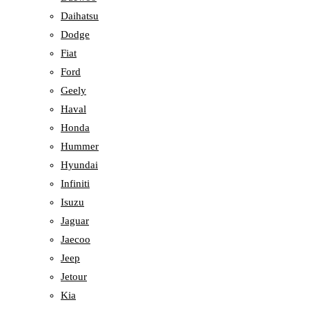
Daihatsu
Dodge
Fiat
Ford
Geely
Haval
Honda
Hummer
Hyundai
Infiniti
Isuzu
Jaguar
Jaecoo
Jeep
Jetour
Kia