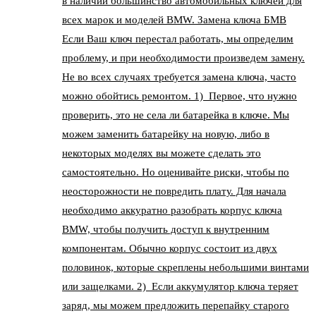
в наличии большинство автомобильных ключей для
всех марок и моделей BMW. Замена ключа БМВ
Если Ваш ключ перестал работать, мы определим
проблему, и при необходимости произведем замену.
Не во всех случаях требуется замена ключа, часто
можно обойтись ремонтом. 1) Первое, что нужно
проверить, это не села ли батарейка в ключе. Мы
можем заменить батарейку на новую, либо в
некоторых моделях вы можете сделать это
самостоятельно. Но оценивайте риски, чтобы по
неосторожности не повредить плату. Для начала
необходимо аккуратно разобрать корпус ключа
BMW, чтобы получить доступ к внутренним
компонентам. Обычно корпус состоит из двух
половинок, которые скреплены небольшими винтами
или защелками. 2) Если аккумулятор ключа теряет
заряд, мы можем предложить перепайку старого