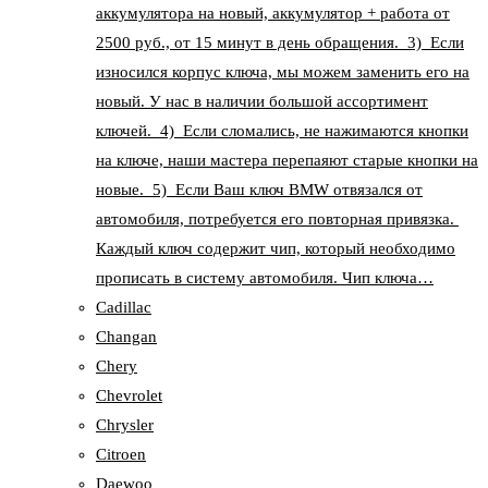
аккумулятора на новый, аккумулятор + работа от
2500 руб., от 15 минут в день обращения. 3) Если
износился корпус ключа, мы можем заменить его на
новый. У нас в наличии большой ассортимент
ключей. 4) Если сломались, не нажимаются кнопки
на ключе, наши мастера перепаяют старые кнопки на
новые. 5) Если Ваш ключ BMW отвязался от
автомобиля, потребуется его повторная привязка.
Каждый ключ содержит чип, который необходимо
прописать в систему автомобиля. Чип ключа…
Cadillac
Changan
Chery
Chevrolet
Chrysler
Citroen
Daewoo