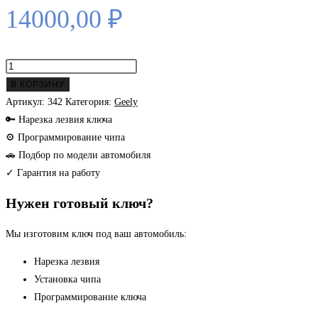
14000,00
₽
Количество
товара
В КОРЗИНУ
Geely
Артикул:
342
Категория:
Geely
smart
🔑 Нарезка лезвия ключа
ключ
⚙ Программирование чипа
Atlas
🚗 Подбор по модели автомобиля
с
✓ Гарантия на работу
2018
Нужен готовый ключ?
года
Мы изготовим ключ под ваш автомобиль:
Нарезка лезвия
Установка чипа
Программирование ключа