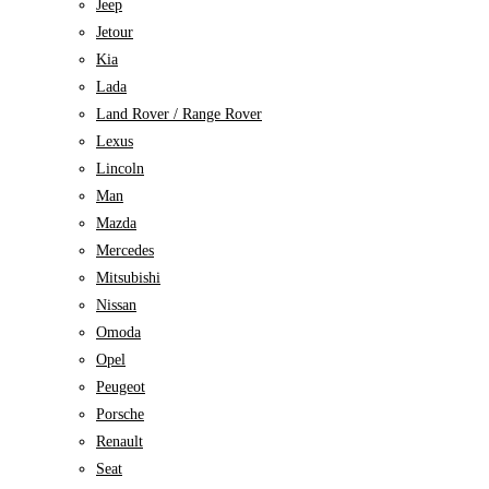
Jeep
Jetour
Kia
Lada
Land Rover / Range Rover
Lexus
Lincoln
Man
Mazda
Mercedes
Mitsubishi
Nissan
Omoda
Opel
Peugeot
Porsche
Renault
Seat