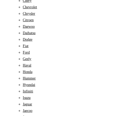
Chery
Chevrolet
Chrysler
Citroen
Daewoo
Daihatsu
Dodge
Fiat
Ford
Geely
Haval
Honda
Hummer
Hyundai
Infiniti
Isuzu
Jaguar
Jaecoo