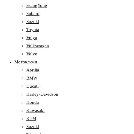
SsangYong
Subaru
Suzuki
Toyota
Volga
Volkswagen
Volvo
Мотоключи
Aprilia
BMW
Ducati
Harley-Davidson
Honda
Kawasaki
KTM
Suzuki