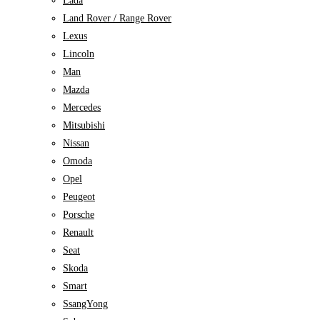
Lada
Land Rover / Range Rover
Lexus
Lincoln
Man
Mazda
Mercedes
Mitsubishi
Nissan
Omoda
Opel
Peugeot
Porsche
Renault
Seat
Skoda
Smart
SsangYong