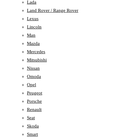
Lada
Land Rover / Range Rover
Lexus
Lincoln
Man
Mazda
Mercedes
Mitsubishi
Nissan
Omoda
Opel
Peugeot
Porsche
Renault
Seat
Skoda
Smart