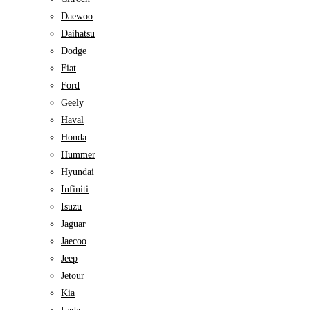
Daewoo
Daihatsu
Dodge
Fiat
Ford
Geely
Haval
Honda
Hummer
Hyundai
Infiniti
Isuzu
Jaguar
Jaecoo
Jeep
Jetour
Kia