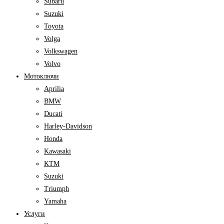
Subaru
Suzuki
Toyota
Volga
Volkswagen
Volvo
Мотоключи
Aprilia
BMW
Ducati
Harley-Davidson
Honda
Kawasaki
KTM
Suzuki
Triumph
Yamaha
Услуги