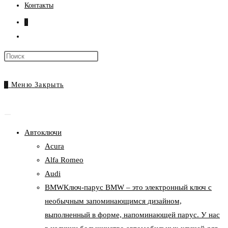
Контакты
0
Переключить
поиск
Нажмите
по
клавишу
веб-
Escape,
0
Меню
Закрыть
сайту
чтобы
закрыть
панель
Автоключи
поиска.
Acura
Alfa Romeo
Audi
BMW
Ключ-парус BMW – это электронный ключ с
необычным запоминающимся дизайном,
выполненный в форме, напоминающей парус. У нас