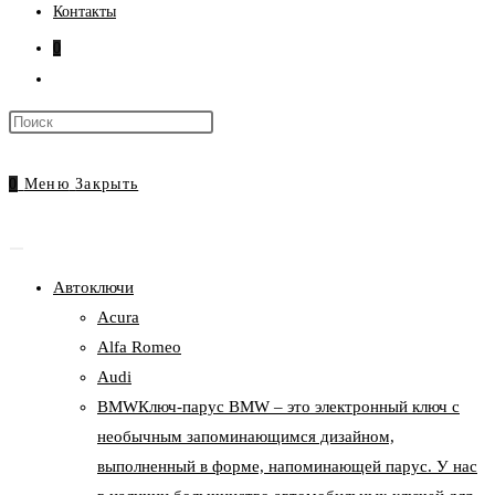
Контакты
0
Переключить
поиск
Нажмите
по
клавишу
веб-
Escape,
0
Меню
Закрыть
сайту
чтобы
закрыть
панель
Автоключи
поиска.
Acura
Alfa Romeo
Audi
BMW
Ключ-парус BMW – это электронный ключ с
необычным запоминающимся дизайном,
выполненный в форме, напоминающей парус. У нас