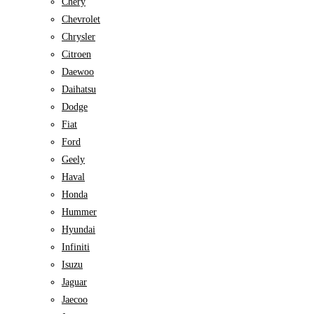
Chery
Chevrolet
Chrysler
Citroen
Daewoo
Daihatsu
Dodge
Fiat
Ford
Geely
Haval
Honda
Hummer
Hyundai
Infiniti
Isuzu
Jaguar
Jaecoo