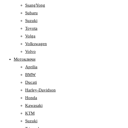
SsangYong
Subaru
Suzuki
Toyota
Volga
Volkswagen
Volvo
Мотоключи
Aprilia
BMW
Ducati
Harley-Davidson
Honda
Kawasaki
KTM
Suzuki