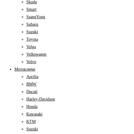
Skoda
Smart
SsangYong
Subaru
Suzuki
Toyota
Volga
Volkswagen
Volvo
Мотоключи
Aprilia
BMW
Ducati
Harley-Davidson
Honda
Kawasaki
KTM
Suzuki