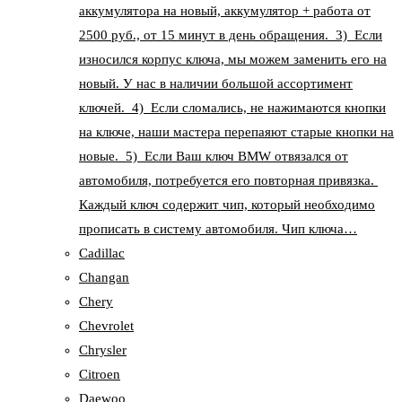
аккумулятора на новый, аккумулятор + работа от
2500 руб., от 15 минут в день обращения. 3) Если
износился корпус ключа, мы можем заменить его на
новый. У нас в наличии большой ассортимент
ключей. 4) Если сломались, не нажимаются кнопки
на ключе, наши мастера перепаяют старые кнопки на
новые. 5) Если Ваш ключ BMW отвязался от
автомобиля, потребуется его повторная привязка.
Каждый ключ содержит чип, который необходимо
прописать в систему автомобиля. Чип ключа…
Cadillac
Changan
Chery
Chevrolet
Chrysler
Citroen
Daewoo