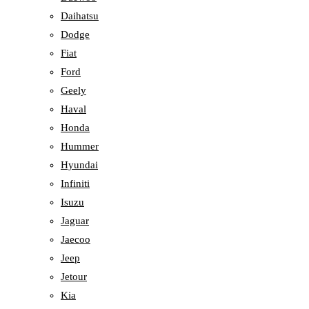
Daihatsu
Dodge
Fiat
Ford
Geely
Haval
Honda
Hummer
Hyundai
Infiniti
Isuzu
Jaguar
Jaecoo
Jeep
Jetour
Kia