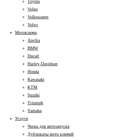
Toyota
Volga
Volkswagen
Volvo
Мотоключи
Aprilia
BMW
Ducati
Harley-Davidson
Honda
Kawasaki
KTM
Suzuki
Triumph
Yamaha
Услуги
Чипы для автозапуска
Дубликаты мото ключей