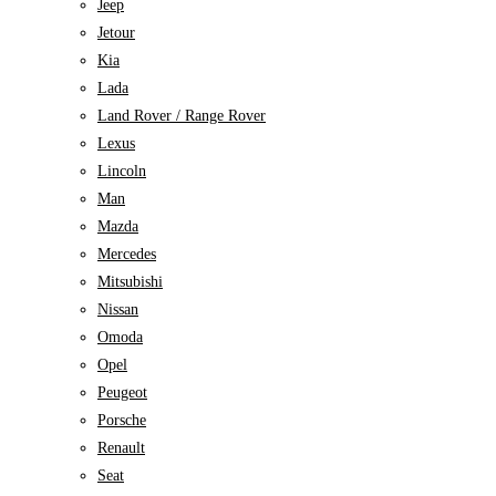
Jeep
Jetour
Kia
Lada
Land Rover / Range Rover
Lexus
Lincoln
Man
Mazda
Mercedes
Mitsubishi
Nissan
Omoda
Opel
Peugeot
Porsche
Renault
Seat