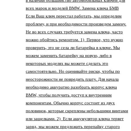
в наличии большинство автомобильных ключей для
всех марок и моделей BMW. Замена ключа БМВ
Если Ваш ключ перестал работать, мы определим
проблему, и при необходимости произведем замену.
Не во всех случаях требуется замена ключа, часто
можно обойтись ремонтом. 1) Первое, что нужно
проверить, это не села ли батарейка в ключе. Мы
можем заменить батарейку на новую, либо в
некоторых моделях вы можете сделать это
самостоятельно. Но оценивайте риски, чтобы по
неосторожности не повредить плату. Для начала
необходимо аккуратно разобрать корпус ключа
BMW, чтобы получить доступ к внутренним
компонентам. Обычно корпус состоит из двух
половинок, которые скреплены небольшими винтами
или защелками. 2) Если аккумулятор ключа теряет
заряд, мы можем предложить перепайку старого