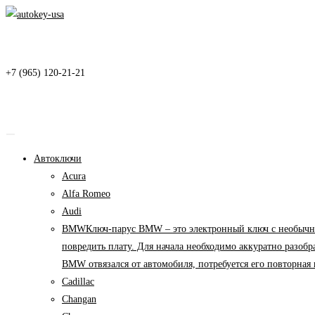
Перейти
к
содержимому
+7 (965) 120-21-21
Автоключи
Acura
Alfa Romeo
Audi
BMW
Ключ-парус BMW – это электронный ключ с необычны
повредить плату. Для начала необходимо аккуратно разоб
BMW отвязался от автомобиля, потребуется его повторна
Cadillac
Changan