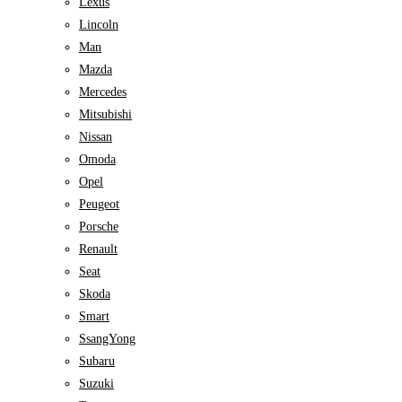
Lexus
Lincoln
Man
Mazda
Mercedes
Mitsubishi
Nissan
Omoda
Opel
Peugeot
Porsche
Renault
Seat
Skoda
Smart
SsangYong
Subaru
Suzuki