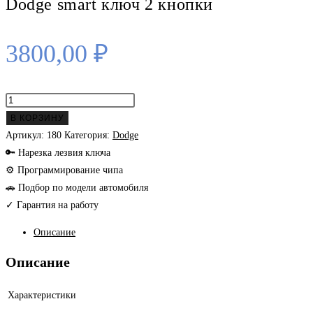
Dodge smart ключ 2 кнопки
3800,00
₽
Количество
товара
В КОРЗИНУ
Dodge
Артикул:
180
Категория:
Dodge
smart
🔑 Нарезка лезвия ключа
ключ
⚙ Программирование чипа
2
🚗 Подбор по модели автомобиля
кнопки
✓ Гарантия на работу
Описание
Описание
Характеристики