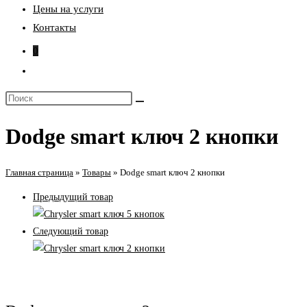
Цены на услуги
Контакты
0
Переключить
поиск
Поиск
по
на
веб-
Dodge smart ключ 2 кнопки
сайте
сайту
Главная страница
»
Товары
»
Dodge smart ключ 2 кнопки
Предыдущий товар
Следующий товар