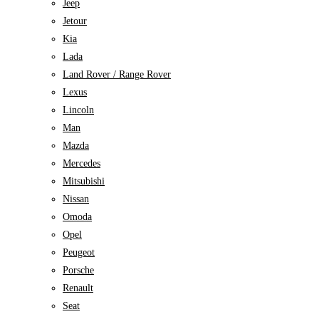
Jeep
Jetour
Kia
Lada
Land Rover / Range Rover
Lexus
Lincoln
Man
Mazda
Mercedes
Mitsubishi
Nissan
Omoda
Opel
Peugeot
Porsche
Renault
Seat