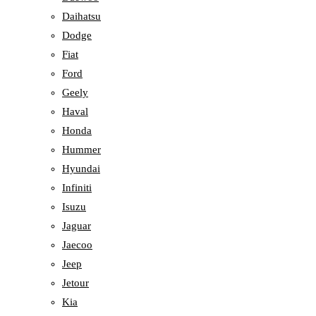
Daihatsu
Dodge
Fiat
Ford
Geely
Haval
Honda
Hummer
Hyundai
Infiniti
Isuzu
Jaguar
Jaecoo
Jeep
Jetour
Kia