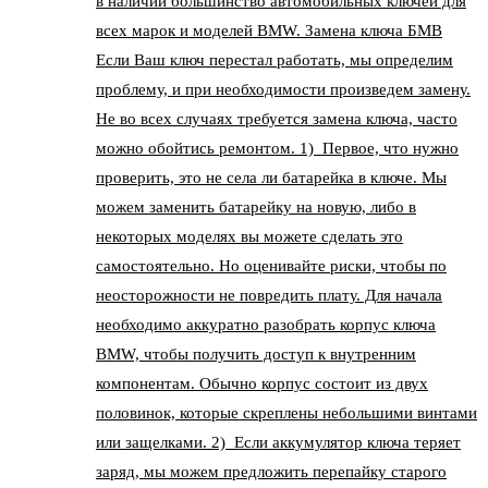
в наличии большинство автомобильных ключей для
всех марок и моделей BMW. Замена ключа БМВ
Если Ваш ключ перестал работать, мы определим
проблему, и при необходимости произведем замену.
Не во всех случаях требуется замена ключа, часто
можно обойтись ремонтом. 1) Первое, что нужно
проверить, это не села ли батарейка в ключе. Мы
можем заменить батарейку на новую, либо в
некоторых моделях вы можете сделать это
самостоятельно. Но оценивайте риски, чтобы по
неосторожности не повредить плату. Для начала
необходимо аккуратно разобрать корпус ключа
BMW, чтобы получить доступ к внутренним
компонентам. Обычно корпус состоит из двух
половинок, которые скреплены небольшими винтами
или защелками. 2) Если аккумулятор ключа теряет
заряд, мы можем предложить перепайку старого