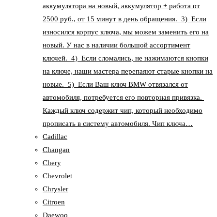
аккумулятора на новый, аккумулятор + работа от
2500 руб., от 15 минут в день обращения. 3) Если
износился корпус ключа, мы можем заменить его на
новый. У нас в наличии большой ассортимент
ключей. 4) Если сломались, не нажимаются кнопки
на ключе, наши мастера перепаяют старые кнопки на
новые. 5) Если Ваш ключ BMW отвязался от
автомобиля, потребуется его повторная привязка.
Каждый ключ содержит чип, который необходимо
прописать в систему автомобиля. Чип ключа…
Cadillac
Changan
Chery
Chevrolet
Chrysler
Citroen
Daewoo