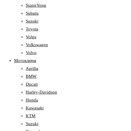
SsangYong
Subaru
Suzuki
Toyota
Volga
Volkswagen
Volvo
Мотоключи
Aprilia
BMW
Ducati
Harley-Davidson
Honda
Kawasaki
KTM
Suzuki