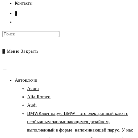
Контакты
0
Переключить
поиск
Нажмите
по
клавишу
веб-
Escape,
0
Меню
Закрыть
сайту
чтобы
закрыть
панель
Автоключи
поиска.
Acura
Alfa Romeo
Audi
BMW
Ключ-парус BMW – это электронный ключ с
необычным запоминающимся дизайном,
выполненный в форме, напоминающей парус. У нас