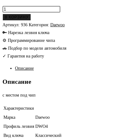
Количество
товара
В КОРЗИНУ
Daewoo
Артикул:
936
Категория:
Daewoo
заготовка
🔑 Нарезка лезвия ключа
ключа
⚙ Программирование чипа
🚗 Подбор по модели автомобиля
✓ Гарантия на работу
Описание
Описание
с местом под чип
Характеристики
Марка
Daewoo
Профиль лезвия
DWO4
Вид ключа
Классический