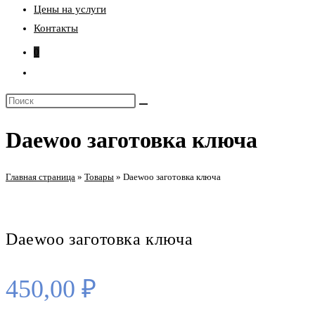
Цены на услуги
Контакты
0
Переключить
поиск
Поиск
по
на
веб-
Daewoo заготовка ключа
сайте
сайту
Главная страница
»
Товары
»
Daewoo заготовка ключа
Daewoo заготовка ключа
450,00
₽