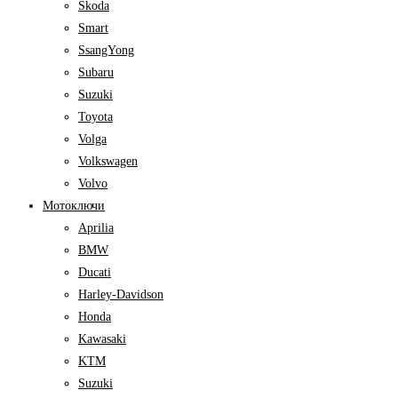
Skoda
Smart
SsangYong
Subaru
Suzuki
Toyota
Volga
Volkswagen
Volvo
Мотоключи
Aprilia
BMW
Ducati
Harley-Davidson
Honda
Kawasaki
KTM
Suzuki