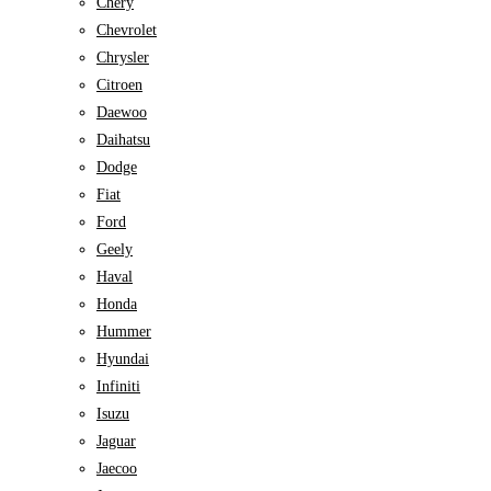
Chery
Chevrolet
Chrysler
Citroen
Daewoo
Daihatsu
Dodge
Fiat
Ford
Geely
Haval
Honda
Hummer
Hyundai
Infiniti
Isuzu
Jaguar
Jaecoo