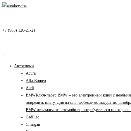
Перейти
к
содержимому
+7 (965) 120-21-21
Автоключи
Acura
Alfa Romeo
Audi
BMW
Ключ-парус BMW – это электронный ключ с необычны
повредить плату. Для начала необходимо аккуратно разоб
BMW отвязался от автомобиля, потребуется его повторна
Cadillac
Changan