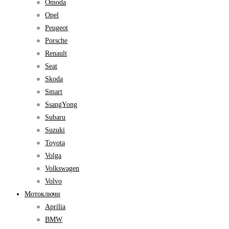
Omoda
Opel
Peugeot
Porsche
Renault
Seat
Skoda
Smart
SsangYong
Subaru
Suzuki
Toyota
Volga
Volkswagen
Volvo
Мотоключи
Aprilia
BMW