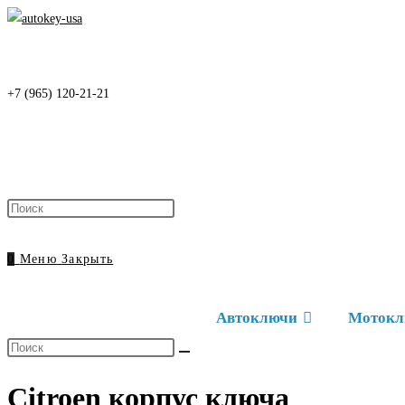
Перейти
к
содержимому
+7 (965) 120-21-21
Нажмите
клавишу
Escape,
0
Меню
Закрыть
чтобы
закрыть
Автоключи
Мотокл
панель
поиска.
Поиск
на
Citroen корпус ключа
сайте