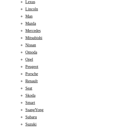
Lexus
Lincoln
Man
Mazda
Mercedes
Mitsubishi
Nissan
Omoda
Opel
Peugeot
Porsche
Renault
Seat
Skoda
Smart
SsangYong
Subaru
Suzuki