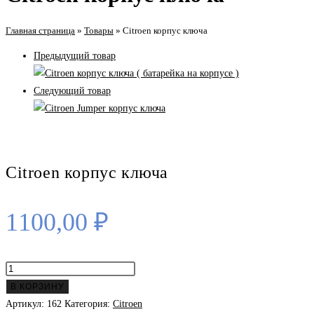
Главная страница
»
Товары
»
Citroen корпус ключа
Предыдущий товар
Следующий товар
Citroen корпус ключа
1100,00
₽
Количество
товара
В КОРЗИНУ
Citroen
Артикул:
162
Категория:
Citroen