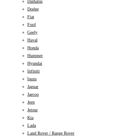
Daihatsu
Dodge
Fiat
Ford
Geely
Haval
Honda
Hummer
Hyundai
Infiniti
Isuzu
Jaguar
Jaecoo
Jeep
Jetour
Kia
Lada
Land Rover / Range Rover