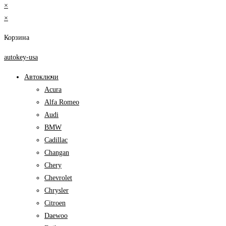
×
×
Корзина
autokey-usa
Автоключи
Acura
Alfa Romeo
Audi
BMW
Cadillac
Changan
Chery
Chevrolet
Chrysler
Citroen
Daewoo