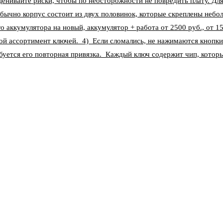
ценивайте риски, чтобы по неосторожности не повредить плату. Д
бычно корпус состоит из двух половинок, которые скреплены небо
о аккумулятора на новый, аккумулятор + работа от 2500 руб., от 1
ой ассортимент ключей. 4) Если сломались, не нажимаются кнопки
уется его повторная привязка. Каждый ключ содержит чип, котор