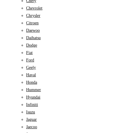
Chery
Chevrolet
Chrysler
Citroen
Daewoo
Daihatsu
Dodge
Fiat
Ford
Geely
Haval
Honda
Hummer
Hyundai
Infiniti
Isuzu
Jaguar
Jaecoo