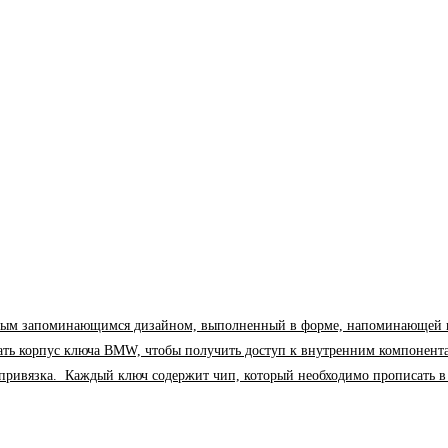
м запоминающимся дизайном, выполненный в форме, напоминающей парус. 
рать корпус ключа BMW, чтобы получить доступ к внутренним компонент
я привязка. Каждый ключ содержит чип, который необходимо прописать 