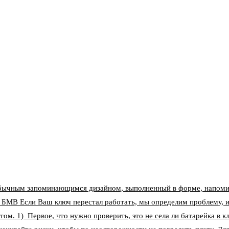
бычным запоминающимся дизайном, выполненный в форме, напоми
 БМВ Если Ваш ключ перестал работать, мы определим проблему, и
том. 1) Первое, что нужно проверить, это не села ли батарейка в 