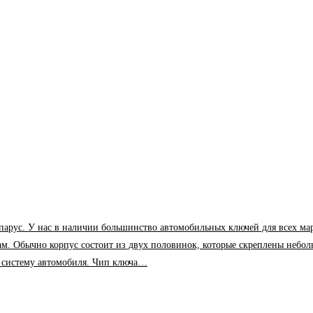
У нас в наличии большинство автомобильных ключей для всех марок и м
ам. Обычно корпус состоит из двух половинок, которые скреплены небол
в систему автомобиля. Чип ключа…