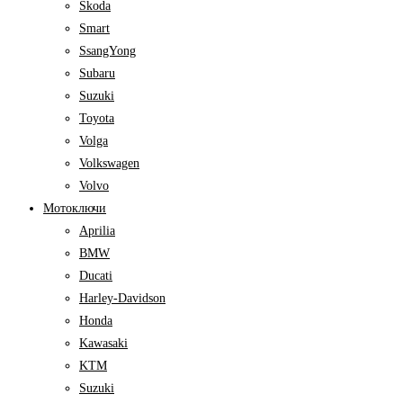
Skoda
Smart
SsangYong
Subaru
Suzuki
Toyota
Volga
Volkswagen
Volvo
Мотоключи
Aprilia
BMW
Ducati
Harley-Davidson
Honda
Kawasaki
KTM
Suzuki