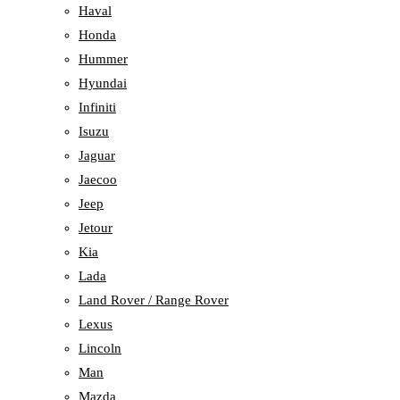
Haval
Honda
Hummer
Hyundai
Infiniti
Isuzu
Jaguar
Jaecoo
Jeep
Jetour
Kia
Lada
Land Rover / Range Rover
Lexus
Lincoln
Man
Mazda