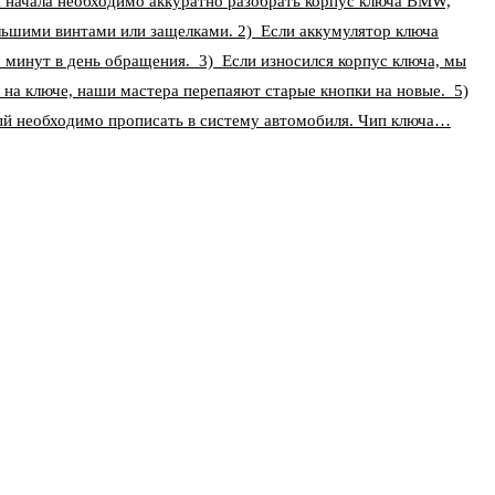
ля начала необходимо аккуратно разобрать корпус ключа BMW,
льшими винтами или защелками. 2) Если аккумулятор ключа
5 минут в день обращения. 3) Если износился корпус ключа, мы
 на ключе, наши мастера перепаяют старые кнопки на новые. 5)
ый необходимо прописать в систему автомобиля. Чип ключа…