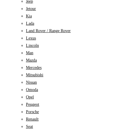
Jeep
Jetour
Kia
Lada
Land Rover / Range Rover
Lexus
Lincoln
Man
Mazda
Mercedes
Mitsubishi
Nissan
Omoda
Opel
Peugeot
Porsche
Renault
Seat