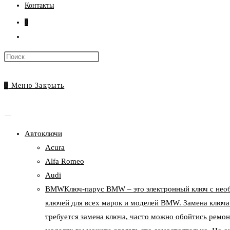
Контакты
0
Переключить
поиск
Нажмите
по
клавишу
веб-
Escape,
0
Меню
Закрыть
сайту
чтобы
закрыть
панель
Автоключи
поиска.
Acura
Alfa Romeo
Audi
BMW
Ключ-парус BMW – это электронный ключ с нео
ключей для всех марок и моделей BMW. Замена ключа
требуется замена ключа, часто можно обойтись ремон