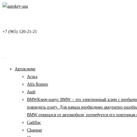
Перейти
к
содержимому
+7 (965) 120-21-21
Автоключи
Acura
Alfa Romeo
Audi
BMW
Ключ-парус BMW – это электронный ключ с необычны
повредить плату. Для начала необходимо аккуратно разоб
BMW отвязался от автомобиля, потребуется его повторна
Cadillac
Changan