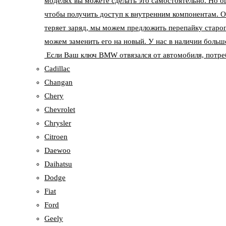
моделях вы можете сделать это самостоятельно. Но о
чтобы получить доступ к внутренним компонентам. О
теряет заряд, мы можем предложить перепайку старог
можем заменить его на новый. У нас в наличии больш
Если Ваш ключ BMW отвязался от автомобиля, потреб
Cadillac
Changan
Chery
Chevrolet
Chrysler
Citroen
Daewoo
Daihatsu
Dodge
Fiat
Ford
Geely