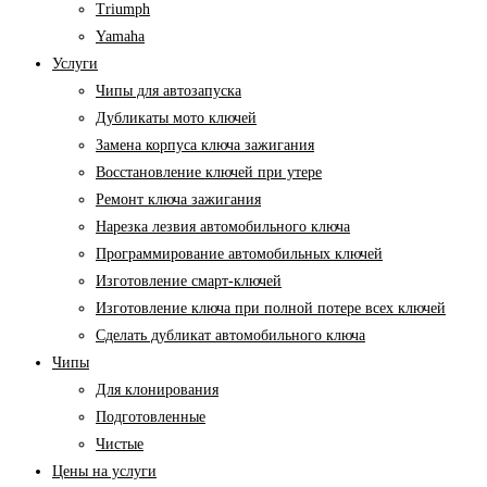
Triumph
Yamaha
Услуги
Чипы для автозапуска
Дубликаты мото ключей
Замена корпуса ключа зажигания
Восстановление ключей при утере
Ремонт ключа зажигания
Нарезка лезвия автомобильного ключа
Программирование автомобильных ключей
Изготовление смарт-ключей
Изготовление ключа при полной потере всех ключей
Cделать дубликат автомобильного ключа
Чипы
Для клонирования
Подготовленные
Чистые
Цены на услуги