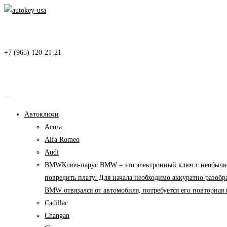
Перейти
к
содержимому
+7 (965) 120-21-21
Автоключи
Acura
Alfa Romeo
Audi
BMW
Ключ-парус BMW – это электронный ключ с необычны
повредить плату. Для начала необходимо аккуратно разоб
BMW отвязался от автомобиля, потребуется его повторна
Cadillac
Changan