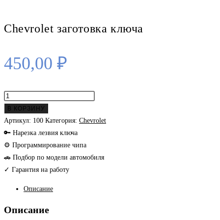
Chevrolet заготовка ключа
450,00
₽
Количество
товара
В КОРЗИНУ
Chevrolet
Артикул:
100
Категория:
Chevrolet
заготовка
🔑 Нарезка лезвия ключа
ключа
⚙ Программирование чипа
🚗 Подбор по модели автомобиля
✓ Гарантия на работу
Описание
Описание