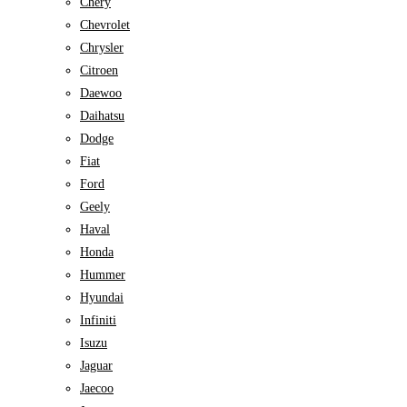
Chery
Chevrolet
Chrysler
Citroen
Daewoo
Daihatsu
Dodge
Fiat
Ford
Geely
Haval
Honda
Hummer
Hyundai
Infiniti
Isuzu
Jaguar
Jaecoo