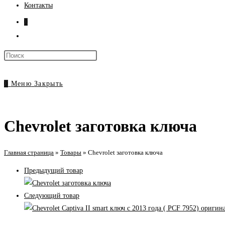
Контакты
0
Переключить
поиск
Нажмите
по
клавишу
веб-
Escape,
0
Меню
Закрыть
сайту
чтобы
закрыть
панель
Chevrolet заготовка ключа
поиска.
Главная страница
»
Товары
»
Chevrolet заготовка ключа
Предыдущий товар
Следующий товар