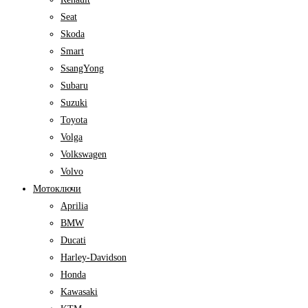
Seat
Skoda
Smart
SsangYong
Subaru
Suzuki
Toyota
Volga
Volkswagen
Volvo
Мотоключи
Aprilia
BMW
Ducati
Harley-Davidson
Honda
Kawasaki