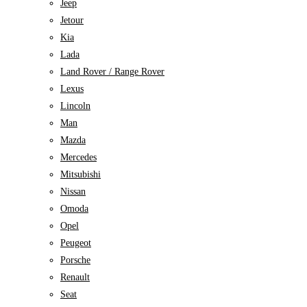
Jeep
Jetour
Kia
Lada
Land Rover / Range Rover
Lexus
Lincoln
Man
Mazda
Mercedes
Mitsubishi
Nissan
Omoda
Opel
Peugeot
Porsche
Renault
Seat