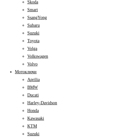
Skoda
Smart
SsangYong
Subaru
Suzuki
Toyota
Volga
Volkswagen
Volvo
Мотоключи
Aprilia
BMW
Ducati
Harley-Davidson
Honda
Kawasaki
KTM
Suzuki