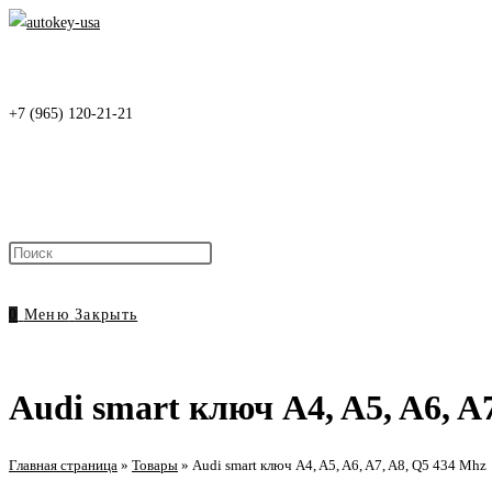
Перейти
к
содержимому
+7 (965) 120-21-21
Нажмите
клавишу
Escape,
0
Меню
Закрыть
чтобы
закрыть
панель
Audi smart ключ A4, A5, A6, A
поиска.
Главная страница
»
Товары
»
Audi smart ключ A4, A5, A6, A7, A8, Q5 434 Mhz