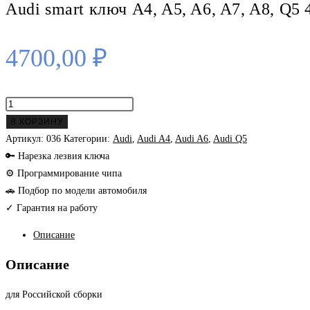
Audi smart ключ A4, A5, A6, A7, A8, Q5
4700,00
₽
Количество
товара
В КОРЗИНУ
Audi
Артикул:
036
Категории:
Audi
,
Audi A4
,
Audi A6
,
Audi Q5
smart
🔑 Нарезка лезвия ключа
ключ
⚙ Программирование чипа
A4,
🚗 Подбор по модели автомобиля
A5,
✓ Гарантия на работу
A6,
Описание
A7,
A8,
Описание
Q5
434
для Российской сборки