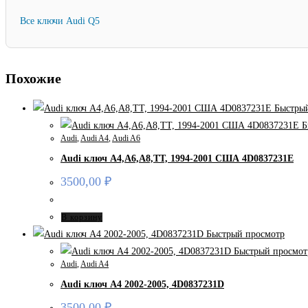
Все ключи Audi Q5
Похожие
Быстрый
Б
Audi
,
Audi A4
,
Audi A6
Audi ключ A4,A6,A8,TT, 1994-2001 США 4D0837231E
3500,00
₽
В корзину
Быстрый просмотр
Быстрый просмот
Audi
,
Audi A4
Audi ключ A4 2002-2005, 4D0837231D
3500,00
₽