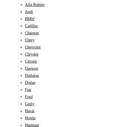
Alfa Romeo
Audi
BMW
Cadillac
Changan
Chery
Chevrolet
Chrysler
Citroen
Daewoo
Daihatsu
Dodge
Fiat
Ford
Geely
Haval
Honda
Hummer