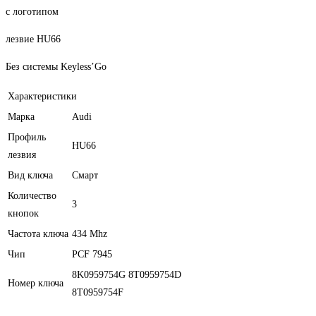
Mhz
с логотипом
лезвие HU66
Без системы Keyless’Go
Характеристики
Марка
Audi
Профиль
HU66
лезвия
Вид ключа
Смарт
Количество
3
кнопок
Частота ключа
434 Mhz
Чип
PCF 7945
8K0959754G 8T0959754D
Номер ключа
8T0959754F