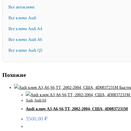
Все автоключи
Все ключи Audi
Все ключи Audi A4
Все ключи Audi A6
Все ключи Audi Q5
Похожие
Быстр
Audi
,
Audi A6
Audi ключ A3,A6,S6,TT, 2002-2004, США, 4D0837231M
3500,00
₽