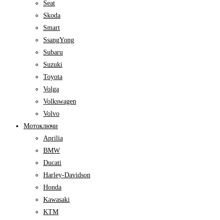
Seat
Skoda
Smart
SsangYong
Subaru
Suzuki
Toyota
Volga
Volkswagen
Volvo
Мотоключи
Aprilia
BMW
Ducati
Harley-Davidson
Honda
Kawasaki
KTM