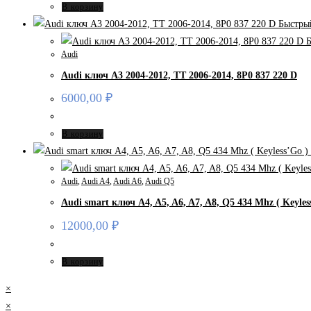
В корзину
Быстры
Б
Audi
Audi ключ A3 2004-2012, TT 2006-2014, 8P0 837 220 D
6000,00
₽
В корзину
Audi
,
Audi A4
,
Audi A6
,
Audi Q5
Audi smart ключ A4, A5, A6, A7, A8, Q5 434 Mhz ( Keyles
12000,00
₽
В корзину
×
×