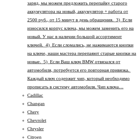
заряд, мы можем предложить перепайку старого
аккумулятора на новый, аккумулятор + работа от
2500 руб., от 15 минут в день обращения. 3) Если
износился корпус ключа, мы можем заменить его на
новый. У нас в наличии большой ассортимент
ключей. 4) Если сломались, не нажимаются кнопки
на ключе, наши мастера перепаяют старые кнопки на
новые. 5) Если Ваш ключ BMW отвязался от
автомобиля, потребуется его повторная привязка.
Каждый ключ содержит чип, который необходимо
прописать в систему автомобиля. Чип ключа…
Cadillac
Changan
Chery
Chevrolet
Chrysler
Citroen