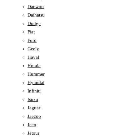
Daewoo
Daihatsu
Dodge
Fiat
Ford
Geely
Haval
Honda
Hummer
Hyundai
Infiniti
Isuzu
Jaguar
Jaecoo
Jeep
Jetour