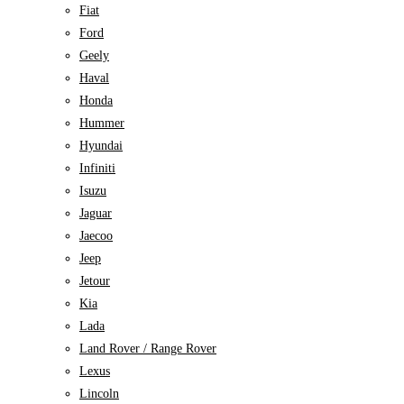
Fiat
Ford
Geely
Haval
Honda
Hummer
Hyundai
Infiniti
Isuzu
Jaguar
Jaecoo
Jeep
Jetour
Kia
Lada
Land Rover / Range Rover
Lexus
Lincoln