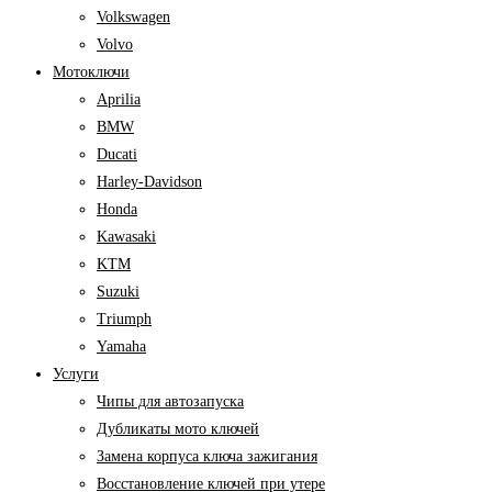
Volkswagen
Volvo
Мотоключи
Aprilia
BMW
Ducati
Harley-Davidson
Honda
Kawasaki
KTM
Suzuki
Triumph
Yamaha
Услуги
Чипы для автозапуска
Дубликаты мото ключей
Замена корпуса ключа зажигания
Восстановление ключей при утере