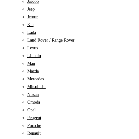
Jaecoo
Jeep
Jetour
Kia
Lada
Land Rover / Range Rover
Lexus
Lincoln
Man
Mazda
Mercedes
Mitsubishi
Nissan
Omoda
Opel
Peugeot
Porsche
Renault