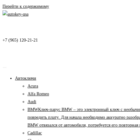
Перейти к содержимому
+7 (965) 120-21-21
Автоключи
Acura
Alfa Romeo
Audi
BMW
Ключ-парус BMW – это электронный ключ с необычны
повредить плату. Для начала необходимо аккуратно разоб
BMW отвязался от автомобиля, потребуется его повторна
Cadillac