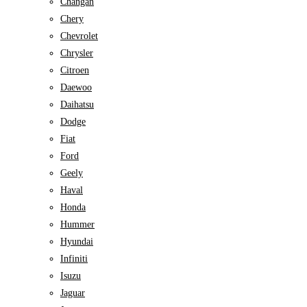
Changan
Chery
Chevrolet
Chrysler
Citroen
Daewoo
Daihatsu
Dodge
Fiat
Ford
Geely
Haval
Honda
Hummer
Hyundai
Infiniti
Isuzu
Jaguar