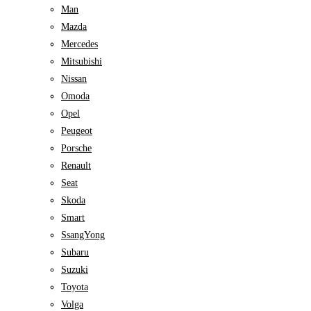
Man
Mazda
Mercedes
Mitsubishi
Nissan
Omoda
Opel
Peugeot
Porsche
Renault
Seat
Skoda
Smart
SsangYong
Subaru
Suzuki
Toyota
Volga