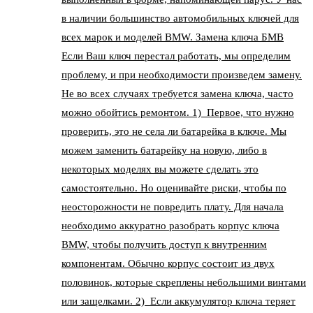
в наличии большинство автомобильных ключей для
всех марок и моделей BMW. Замена ключа БМВ
Если Ваш ключ перестал работать, мы определим
проблему, и при необходимости произведем замену.
Не во всех случаях требуется замена ключа, часто
можно обойтись ремонтом. 1) Первое, что нужно
проверить, это не села ли батарейка в ключе. Мы
можем заменить батарейку на новую, либо в
некоторых моделях вы можете сделать это
самостоятельно. Но оценивайте риски, чтобы по
неосторожности не повредить плату. Для начала
необходимо аккуратно разобрать корпус ключа
BMW, чтобы получить доступ к внутренним
компонентам. Обычно корпус состоит из двух
половинок, которые скреплены небольшими винтами
или защелками. 2) Если аккумулятор ключа теряет